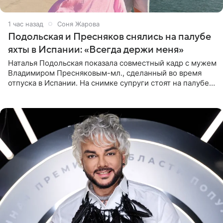
1 час назад
Соня Жарова
Подольская и Пресняков снялись на палубе
яхты в Испании: «Всегда держи меня»
Наталья Подольская показала совместный кадр с мужем
Владимиром Пресняковым-мл., сделанный во время
отпуска в Испании. На снимке супруги стоят на палубе
яхты в лучах закатного солнца. Подольская выбрала
слитный