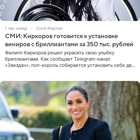
1 час назад
Соня Жарова
СМИ: Киркоров готовится к установке
виниров с бриллиантами за 350 тыс. рублей
Филипп Киркоров решил украсить свою улыбку
бриллиантами. Как сообщает Telegram-канал
«Звездач», поп-король собирается установить себе два
винира с драгоценной огранкой. Сумма, которую артист
готов выложить за