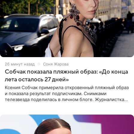
26 минут назад
Соня Жарова
Собчак показала пляжный образ: «До конца
лета осталось 27 дней»
Ксения Собчак примерила откровенный пляжный образ
и показала результат подписчикам. Снимками
телезвезда поделилась в личном блоге. Журналистка
сейчас отдыхает за рубежом. На свежем кадре Собчак
запечатлена в