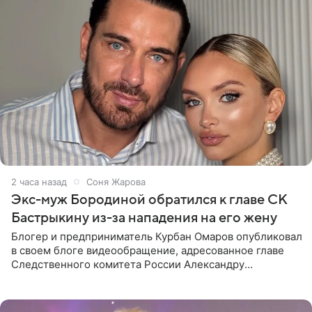
2 часа назад
Соня Жарова
Экс-муж Бородиной обратился к главе СК
Бастрыкину из-за нападения на его жену
Блогер и предприниматель Курбан Омаров опубликовал
в своем блоге видеообращение, адресованное главе
Следственного комитета России Александру
Бастрыкину. Бизнесмен рассказал, что 1 августа в
центре Москвы трое