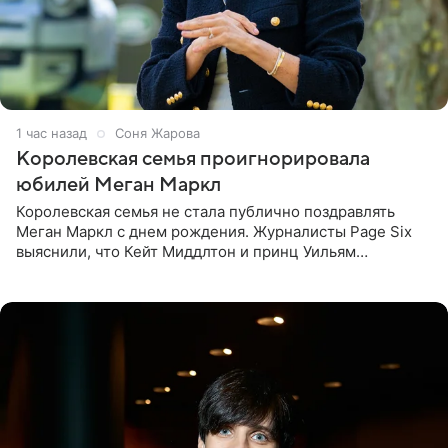
1 час назад
Соня Жарова
Королевская семья проигнорировала
юбилей Меган Маркл
Королевская семья не стала публично поздравлять
Меган Маркл с днем рождения. Журналисты Page Six
выяснили, что Кейт Миддлтон и принц Уильям
проигнорировали эту дату в своих соцсетях. По словам
экспертов,