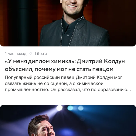
1 час назад
Life.ru
«У меня диплом химика»: Дмитрий Колдун
объяснил, почему мог не стать певцом
Популярный российский певец Дмитрий Колдун мог
связать жизнь не со сценой, а с химической
промышленностью. Он рассказал, что по образованию
является специалистом по полимерным материалам и
до начала музыкальной