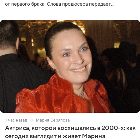
от первого брака. Слова продюсера передает
«СтарХит». Пригожин признался, что не лезет в дела
взрослых детей, и
1 час назад
Мария Серяпова
Актриса, которой восхищались в 2000-х: как
сегодня выглядит и живет Марина