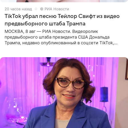
20 часов назад
© РИА Новости
TikTok убрал песню Тейлор Свифт из видео
предвыборного штаба Трампа
МОСКВА, 8 авг — РИА Новости. Видеоролик
предвыборного штаба президента США Дональда
Трампа, недавно опубликованный в соцсети TikTok,
остался без звуковой дорожки в виде песни August
(«Август») американской