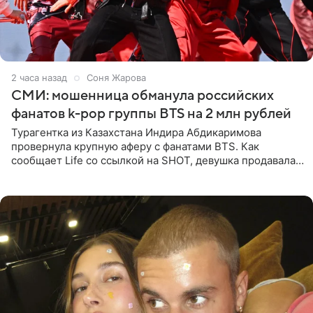
2 часа назад
Соня Жарова
СМИ: мошенница обманула российских
фанатов k-pop группы BTS на 2 млн рублей
Турагентка из Казахстана Индира Абдикаримова
провернула крупную аферу с фанатами BTS. Как
сообщает Life со ссылкой на SHOT, девушка продавала
поддельные туры на концерт группы в Пусане. По
данным издания,