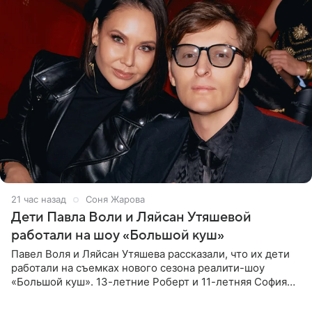
21 час назад
Соня Жарова
Дети Павла Воли и Ляйсан Утяшевой
работали на шоу «Большой куш»
Павел Воля и Ляйсан Утяшева рассказали, что их дети
работали на съемках нового сезона реалити-шоу
«Большой куш». 13-летние Роберт и 11-летняя София
отправились вместе с родителями в Таиланд и успели
поработать