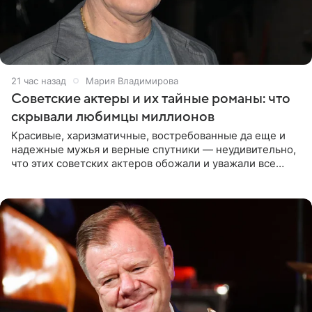
21 час назад
Мария Владимирова
Советские актеры и их тайные романы: что
скрывали любимцы миллионов
Красивые, харизматичные, востребованные да еще и
надежные мужья и верные спутники — неудивительно,
что этих советских актеров обожали и уважали все
женщины большой страны, и наверняка не раз ставили
их в