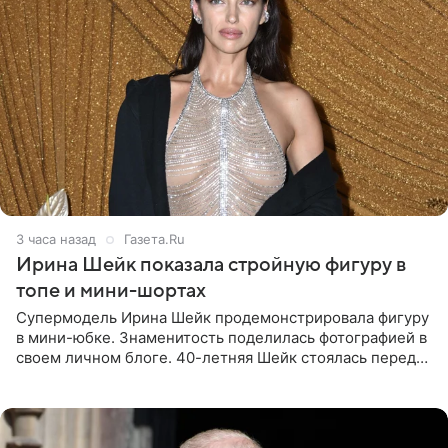
3 часа назад
Газета.Ru
Ирина Шейк показала стройную фигуру в
топе и мини-шортах
Супермодель Ирина Шейк продемонстрировала фигуру
в мини-юбке. Знаменитость поделилась фотографией в
своем личном блоге. 40-летняя Шейк стоялась перед
зеркалом в черном топе с кружевом, который
дополнила