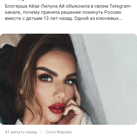
Блогерша Айза-Лилуна Ай объяснила в своем Telegram-
канале, почему приняла решение покинуть Россию
вместе с детьми 13 лет назад. Одной из ключевых
причин переезда на Бали стало желание оградить
старшего сына от
41 минуту назад
Соня Жарова