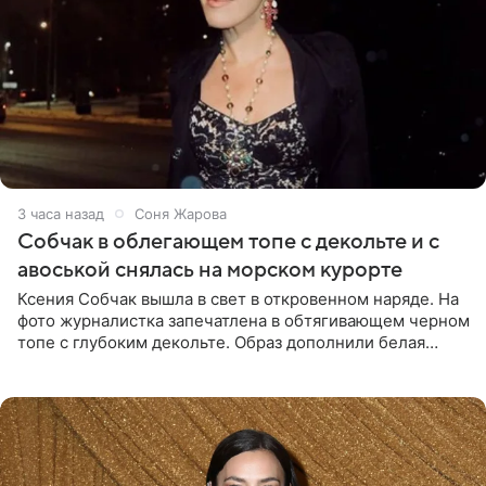
3 часа назад
Соня Жарова
Собчак в облегающем топе с декольте и с
авоськой снялась на морском курорте
Ксения Собчак вышла в свет в откровенном наряде. На
фото журналистка запечатлена в обтягивающем черном
топе с глубоким декольте. Образ дополнили белая
юбка-миди, вьетнамки на платформе и соломенная
шляпа.