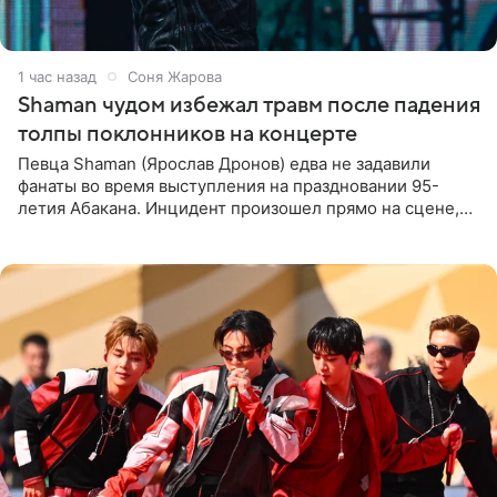
1 час назад
Соня Жарова
Shaman чудом избежал травм после падения
толпы поклонников на концерте
Певца Shaman (Ярослав Дронов) едва не задавили
фанаты во время выступления на праздновании 95-
летия Абакана. Инцидент произошел прямо на сцене,
подробности сообщает «Абзац». Толпа поклонников
навалилась на