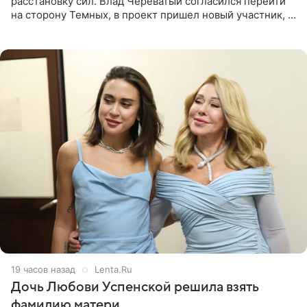
расстановку сил. Влад Череватый согласился перейти
на сторону Темных, в проект пришел новый участник, а
Курбан Омаров и Анна Седокова оказались под таким
давлением.
19 часов назад
Lenta.Ru
Дочь Любови Успенской решила взять
фамилию матери