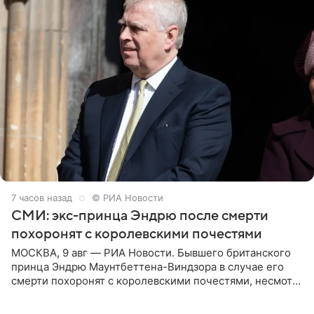
7 часов назад
© РИА Новости
СМИ: экс-принца Эндрю после смерти
похоронят с королевскими почестями
МОСКВА, 9 авг — РИА Новости. Бывшего британского
принца Эндрю Маунтбеттена-Виндзора в случае его
смерти похоронят с королевскими почестями, несмотря
на лишение всех титулов, сообщает Daily Mail со
ссылкой на