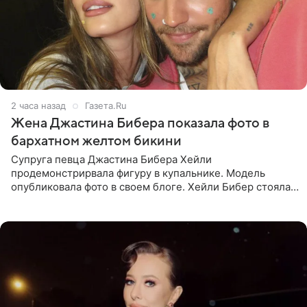
2 часа назад
Газета.Ru
Жена Джастина Бибера показала фото в
бархатном желтом бикини
Супруга певца Джастина Бибера Хейли
продемонстрирвала фигуру в купальнике. Модель
опубликовала фото в своем блоге. Хейли Бибер стояла
перед зеркалом в желтом крошечном бархатном
бикини, которое дополнила