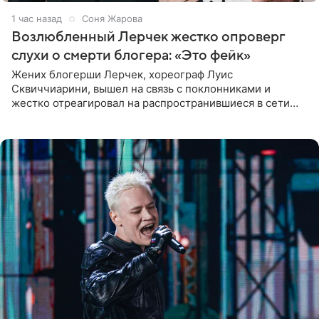
1 час назад
Соня Жарова
Возлюбленный Лерчек жестко опроверг
слухи о смерти блогера: «Это фейк»
Жених блогерши Лерчек, хореограф Луис
Сквиччиарини, вышел на связь с поклонниками и
жестко отреагировал на распространившиеся в сети
слухи о смерти Валерии Чекалиной. «Это фейк! Я в
шоке, что такие люди