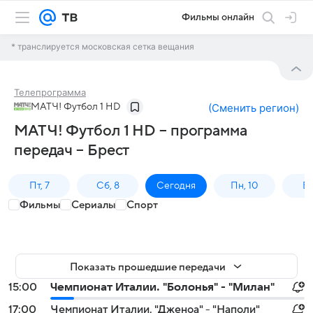
Фильмы онлайн
* транслируется московская сетка вещания
Телепрограмма
МАТЧ! Футбол 1 HD
(
Сменить регион
)
МАТЧ! Футбол 1 HD – программа
передач – Брест
Пт, 7
Сб, 8
Сегодня
Пн, 10
Вт,
Фильмы
Сериалы
Спорт
Показать прошедшие передачи
15:00
Чемпионат Италии. "Болонья" - "Милан"
17:00
Чемпионат Италии. "Дженоа" - "Наполи"