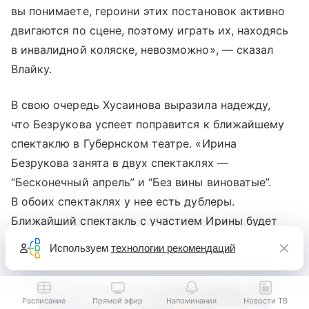
вы понимаете, героини этих постановок активно
двигаются по сцене, поэтому играть их, находясь
в инвалидной коляске, невозможно», — сказал
Влайку.
В свою очередь Хусаинова выразила надежду,
что Безрукова успеет поправится к ближайшему
спектаклю в Губернском театре. «Ирина
Безрукова занята в двух спектаклях —
“Бесконечный апрель” и “Без вины виноватые”.
В обоих спектаклях у нее есть дублеры.
Ближайший спектакль с участием Ирины будет
еще не скоро, мы надеемся, что к этому времени
Используем
технологии рекомендаций
актриса успеет поправиться после травмы».
Расписание
Прямой эфир
Напоминания
Новости ТВ