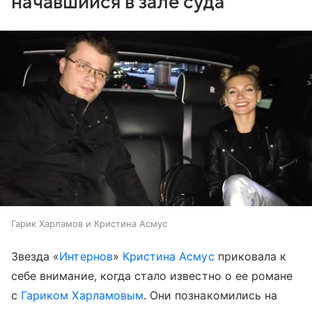
начавшийся в зале суда
Гарик Харламов и Кристина Асмус
Звезда «
Интернов
»
Кристина Асмус
приковала к
себе внимание, когда стало известно о ее романе
с
Гариком Харламовым
. Они познакомились на