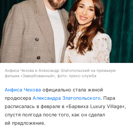
Анфиса Чехова и Александр Златопольский на премьере
фильма «Завербованный», фото: пресс-служба
Анфиса Чехова
официально стала женой
продюсера
Александра Златопольского
. Пара
расписалась в феврале в «Барвиха Luxury Village»,
спустя полгода после того, как он сделал
ей предложение.