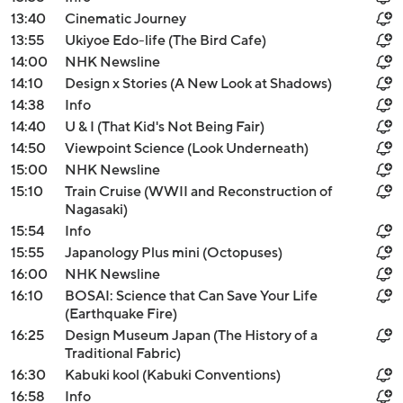
13:40
Cinematic Journey
13:55
Ukiyoe Edo-life (The Bird Cafe)
14:00
NHK Newsline
14:10
Design x Stories (A New Look at Shadows)
14:38
Info
14:40
U & I (That Kid's Not Being Fair)
14:50
Viewpoint Science (Look Underneath)
15:00
NHK Newsline
15:10
Train Cruise (WWII and Reconstruction of
Nagasaki)
15:54
Info
15:55
Japanology Plus mini (Octopuses)
16:00
NHK Newsline
16:10
BOSAI: Science that Can Save Your Life
(Earthquake Fire)
16:25
Design Museum Japan (The History of a
Traditional Fabric)
16:30
Kabuki kool (Kabuki Conventions)
16:58
Info