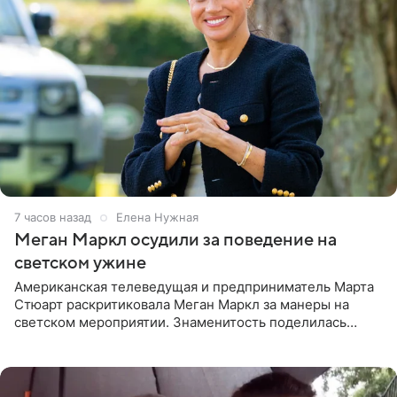
7 часов назад
Елена Нужная
Меган Маркл осудили за поведение на
светском ужине
Американская телеведущая и предприниматель Марта
Стюарт раскритиковала Меган Маркл за манеры на
светском мероприятии. Знаменитость поделилась
деталями личной встречи с герцогиней Сассекской,
пишет PageSix. По