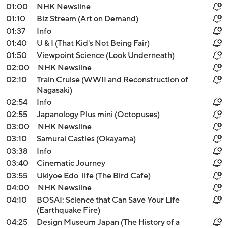
01:00
NHK Newsline
01:10
Biz Stream (Art on Demand)
01:37
Info
01:40
U & I (That Kid's Not Being Fair)
01:50
Viewpoint Science (Look Underneath)
02:00
NHK Newsline
02:10
Train Cruise (WWII and Reconstruction of
Nagasaki)
02:54
Info
02:55
Japanology Plus mini (Octopuses)
03:00
NHK Newsline
03:10
Samurai Castles (Okayama)
03:38
Info
03:40
Cinematic Journey
03:55
Ukiyoe Edo-life (The Bird Cafe)
04:00
NHK Newsline
04:10
BOSAI: Science that Can Save Your Life
(Earthquake Fire)
04:25
Design Museum Japan (The History of a