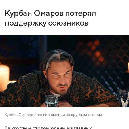
Курбан Омаров потерял
поддержку союзников
Курбан Омаров проявил эмоции за круглым столом
За круглым столом одним из главных