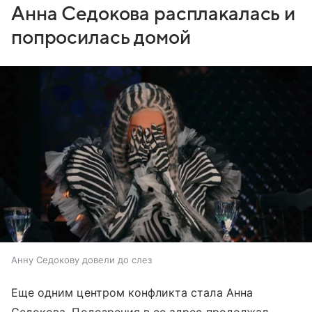
Анна Седокова расплакалась и
попросилась домой
Анну Седокову довели до слез
Еще одним центром конфликта стала Анна
Седокова. Подозрения в ее адрес продолжал