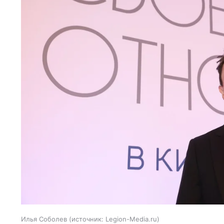
Илья Соболев
источник:
Legion-Media.ru