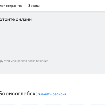
лепрограмма
Звезды
отрите онлайн
ируется московская сетка вещания
– Борисоглебск
(
Сменить регион
)