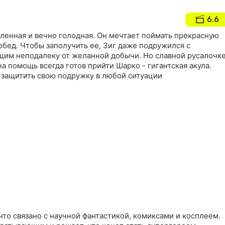
6.6
обленная и вечно голодная. Он мечтает поймать прекрасную
обед. Чтобы заполучить ее, Зиг даже подружился с
им неподалеку от желанной добычи. Но славной русалочк
на помощь всегда готов прийти Шарко - гигантская акула.
 защитить свою подружку в любой ситуации
что связано с научной фантастикой, комиксами и косплеем.