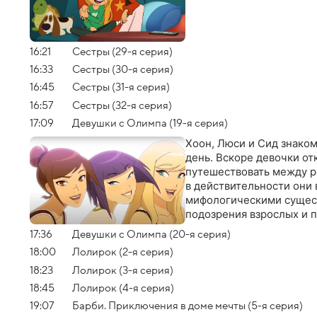
16:21
Сестры (29-я серия)
16:33
Сестры (30-я серия)
16:45
Сестры (31-я серия)
16:57
Сестры (32-я серия)
17:09
Девушки с Олимпа (19-я серия)
Хоон, Люси и Сид знаком
день. Вскоре девочки от
путешествовать между р
в действительности они
мифологическими существ
подозрения взрослых и 
17:36
Девушки с Олимпа (20-я серия)
18:00
Лолирок (2-я серия)
18:23
Лолирок (3-я серия)
18:45
Лолирок (4-я серия)
19:07
Барби. Приключения в доме мечты (5-я серия)