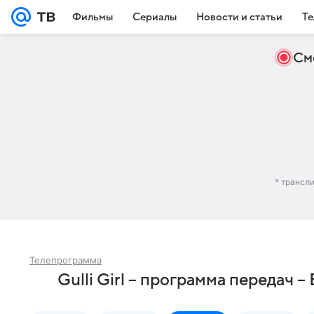
Фильмы
Сериалы
Новости и статьи
Те
См
* трансл
Телепрограмма
Gulli Girl – программа передач 