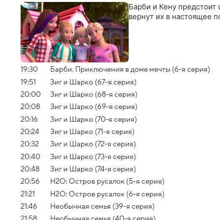
Барби и Кену предстоит
вернут их в настоящее п
19:30
Барби. Приключения в доме мечты (6-я серия)
19:51
Зиг и Шарко (67-я серия)
20:00
Зиг и Шарко (68-я серия)
20:08
Зиг и Шарко (69-я серия)
20:16
Зиг и Шарко (70-я серия)
20:24
Зиг и Шарко (71-я серия)
20:32
Зиг и Шарко (72-я серия)
20:40
Зиг и Шарко (73-я серия)
20:48
Зиг и Шарко (74-я серия)
20:56
H2O: Остров русалок (5-я серия)
21:21
H2O: Остров русалок (6-я серия)
21:46
Необычная семья (39-я серия)
21:58
Необычная семья (40-я серия)