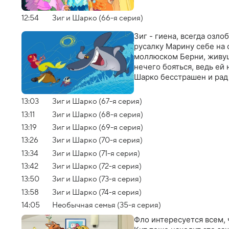
12:54
Зиг и Шарко (66-я серия)
Зиг - гиена, всегда озл
русалку Марину себе на 
моллюском Берни, живущ
нечего бояться, ведь ей 
Шарко бесстрашен и рад
13:03
Зиг и Шарко (67-я серия)
13:11
Зиг и Шарко (68-я серия)
13:19
Зиг и Шарко (69-я серия)
13:26
Зиг и Шарко (70-я серия)
13:34
Зиг и Шарко (71-я серия)
13:42
Зиг и Шарко (72-я серия)
13:50
Зиг и Шарко (73-я серия)
13:58
Зиг и Шарко (74-я серия)
14:05
Необычная семья (35-я серия)
Фло интересуется всем, 