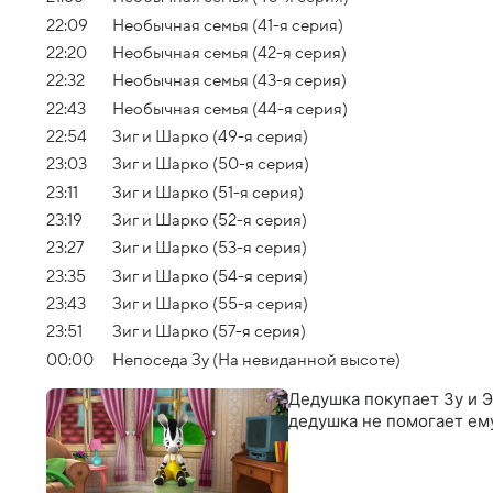
22:09
Необычная семья (41-я серия)
22:20
Необычная семья (42-я серия)
22:32
Необычная семья (43-я серия)
22:43
Необычная семья (44-я серия)
22:54
Зиг и Шарко (49-я серия)
23:03
Зиг и Шарко (50-я серия)
23:11
Зиг и Шарко (51-я серия)
23:19
Зиг и Шарко (52-я серия)
23:27
Зиг и Шарко (53-я серия)
23:35
Зиг и Шарко (54-я серия)
23:43
Зиг и Шарко (55-я серия)
23:51
Зиг и Шарко (57-я серия)
00:00
Непоседа Зу (На невиданной высоте)
Дедушка покупает Зу и Э
дедушка не помогает ему