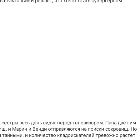
хватывающим и решает, что хочет стать супергероем
 сестры весь день сидят перед телевизором. Папа дает им
ищ, и Марин и Венди отправляются на поиски сокровищ. Но
я тайными, и количество кладоискателей тревожно растет