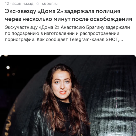
12 часов назад
super.ru
Экс‑звезду «Дома 2» задержала полиция
через несколько минут после освобождения
Экс‑участницу «Дома 2» Анастасию Брагину задержали
по подозрению в изготовлении и распространении
порнографии. Как сообщает Telegram-канал SHOT,
девушка может оказаться в СИЗО. Следствие
ходатайствует об