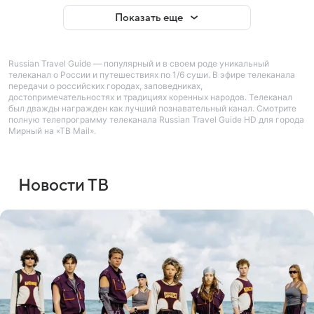
Показать еще
Russian Travel Guide — популярный и в своем роде уникальный
телеканал о России и путешествиях по 1/6 суши. В эфире телеканала
передачи о российских городах, заповедниках,
достопримечательностях и традициях коренных народов. Телеканал
был дважды награжден как лучший познавательный канал. Смотрите
полную телепрограмму телеканала Russian Travel Guide HD для города
Мирный на «ТВ Mail».
Новости ТВ