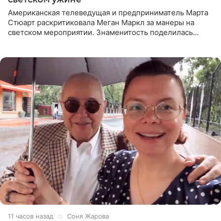
Американская телеведущая и предприниматель Марта
Стюарт раскритиковала Меган Маркл за манеры на
светском мероприятии. Знаменитость поделилась
деталями личной встречи с герцогиней Сассекской,
пишет PageSix. По
11 часов назад
Соня Жарова