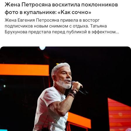
Жена Петросяна восхитила поклонников
фото в купальнике: «Как сочно»
Жена Евгения Петросяна привела в восторг
подписчиков новым снимком с отдыха. Татьяна
Брухунова предстала перед публикой в эффектном
черно-сиреневом монокини, позируя прямо в бассейне.
«Ох, как сочно», «Татьяна,