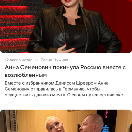
12 часов назад
Елена Нужная
Анна Семенович покинула Россию вместе с
возлюбленным
Вместе с избранником Денисом Шреером Анна
Семенович отправилась в Германию, чтобы
осуществить давнюю мечту. О своем путешествии экс-
солистка «Блестящих» рассказала поклонникам на
личной странице в социальной