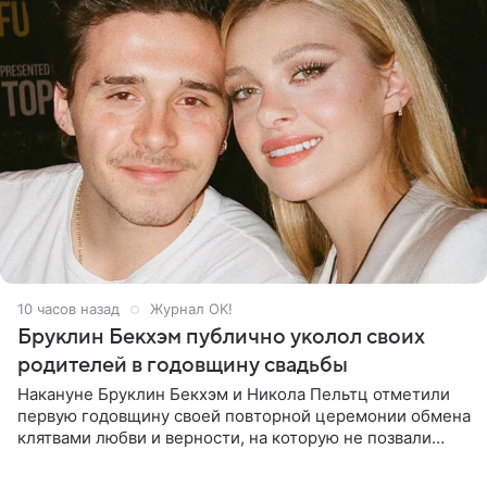
10 часов назад
Журнал OK!
Бруклин Бекхэм публично уколол своих
родителей в годовщину свадьбы
Накануне Бруклин Бекхэм и Никола Пельтц отметили
первую годовщину своей повторной церемонии обмена
клятвами любви и верности, на которую не позвали
никого из клана Бекхэм. По словам инсайдеров, пара
считает это