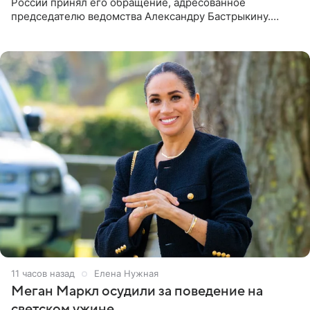
России принял его обращение, адресованное
председателю ведомства Александру Бастрыкину.
Бизнесмен опубликовал ответ Информационного
центра СК в личном блоге. В
11 часов назад
Елена Нужная
Меган Маркл осудили за поведение на
светском ужине