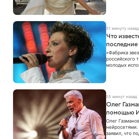
лаконичную
51 минуту назад
Что извест
последние 
«Фабрика зве
российского 
молодых испо
2007 год, а за
55 минут назад
Олег Газма
помощью 
Олег Газманов
нейросетями. 
заявил, что п