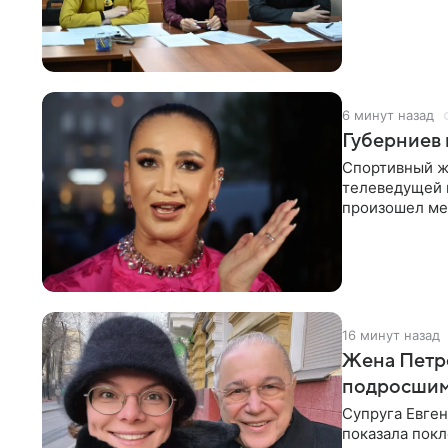
определенных
6 минут назад
Губерниев 
Спортивный ж
телеведущей 
произошел меж
разговоре с
16 минут назад
Жена Петро
подросшим
Супруга Евген
показала покл