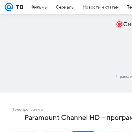
Фильмы
Сериалы
Новости и статьи
Те
См
* трансл
Телепрограмма
Paramount Channel HD – програ