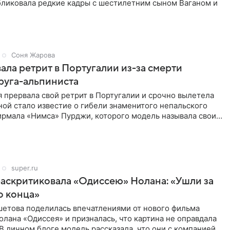
ликовала редкие кадры с шестилетним сыном Ваганом и
Соня Жарова
ала ретрит в Португалии из-за смерти
руга-альпиниста
 прервала свой ретрит в Португалии и срочно вылетела
ой стало известие о гибели знаменитого непальского
ирмала «Нимса» Пурджи, которого модель называла своим
ом
super.ru
аскритиковала «Одиссею» Нолана: «Ушли за
о конца»
шетова поделилась впечатлениями от нового фильма
лана «Одиссея» и призналась, что картина не оправдала
В личном блоге модель рассказала, что они с компанией не