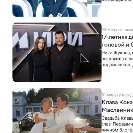
стали
43 минуты наза
17-летняя 
головой и
Ника Жукова, 
выложила в л
подписчиков.
предстала пер
51 минуту назад
Клава Кока
Масленнико
Свадьба Клав
глаз. Первыми
личном блоге