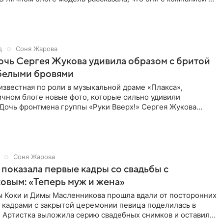
д
Соня Жарова
дочь Сергея Жукова удивила образом с бритой
 белыми бровями
известная по роли в музыкальной драме «Плакса»,
ичном блоге новые фото, которые сильно удивили
 Дочь фронтмена группы «Руки Вверх!» Сергея Жукова
ед публикой с
Соня Жарова
 показала первые кадры со свадьбы с
вым: «Теперь муж и жена»
ы Коки и Димы Масленникова прошла вдали от посторонних
 кадрами с закрытой церемонии певица поделилась в
. Артистка выложила серию свадебных снимков и оставила