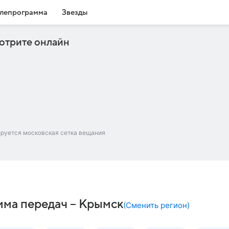
лепрограмма
Звезды
отрите онлайн
ируется московская сетка вещания
мма передач – Крымск
(
Сменить регион
)