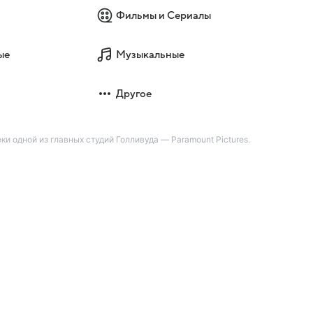
Фильмы и Сериалы
ые
Музыкальные
Другое
 одной из главных студий Голливуда — Paramount Pictures.