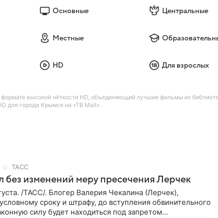
Основные
Центральные
Местные
Образовательн
HD
Для взрослых
формате высокой чёткости HD, объединяющий лучшие фильмы из библиотеки
D для города Крымск на «ТВ Mail».
ТАСС
л без изменений меру пресечения Лерчек
уста. /ТАСС/. Блогер Валерия Чекалина (Лерчек),
условному сроку и штрафу, до вступления обвинительного
аконную силу будет находиться под запретом