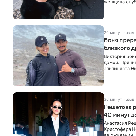
женщина опуб
26 минут назад
Боня прерв
близкого д
Виктория Боня
домой. Причин
альпиниста Н
близким друг
36 минут назад
Решетова р
40 минут д
Анастасия Ре
Кристофера Но
ее ожиданий. 