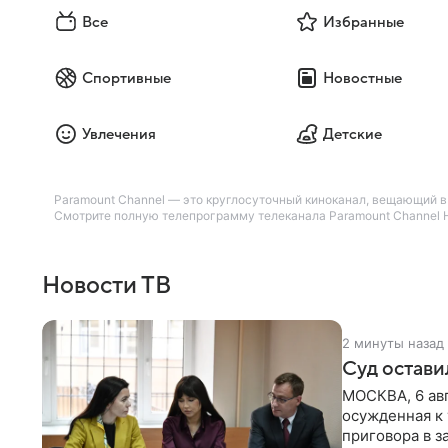
Все
Избранные
Спортивные
Новостные
Увлечения
Детские
Paramount Channel — это круглосуточный киноканал, вещающий в 
Смотрите полную телепрограмму телеканала Paramount Channel H
Новости ТВ
2 минуты назад
Суд остави
МОСКВА, 6 авг
осужденная к 
приговора в з