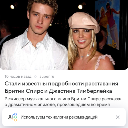
10 часов назад
super.ru
Стали известны подробности расставания
Бритни Спирс и Джастина Тимберлейка
Режиссер музыкального клипа Бритни Спирс рассказал
о драматичном эпизоде, произошедшем во время
съемок. Певица получила от Джастина Тимберлейка
сообщение о расставании прямо на площадке. По
Используем
технологии рекомендаций
словам постановщика,