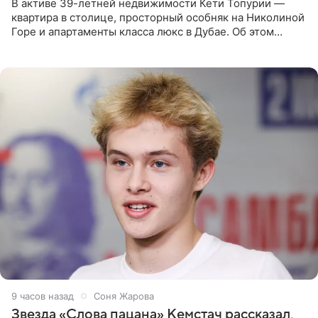
В активе 39-летней недвижимости Кети Топурии —
квартира в столице, просторный особняк на Николиной
Горе и апартаменты класса люкс в Дубае. Об этом
сообщает Telegram-канал «Звездач» в рубрике «По
домам». По
9 часов назад
Соня Жарова
Звезда «Слова пацана» Кемстач рассказал,