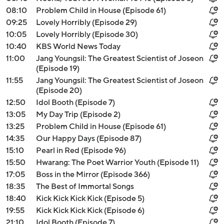
08:10
Problem Child in House (Episode 61)
09:25
Lovely Horribly (Episode 29)
10:05
Lovely Horribly (Episode 30)
10:40
KBS World News Today
11:00
Jang Youngsil: The Greatest Scientist of Joseon
(Episode 19)
11:55
Jang Youngsil: The Greatest Scientist of Joseon
(Episode 20)
12:50
Idol Booth (Episode 7)
13:05
My Day Trip (Episode 2)
13:25
Problem Child in House (Episode 61)
14:35
Our Happy Days (Episode 87)
15:10
Pearl in Red (Episode 96)
15:50
Hwarang: The Poet Warrior Youth (Episode 11)
17:05
Boss in the Mirror (Episode 366)
18:35
The Best of Immortal Songs
18:40
Kick Kick Kick Kick (Episode 5)
19:55
Kick Kick Kick Kick (Episode 6)
21:10
Idol Booth (Episode 7)