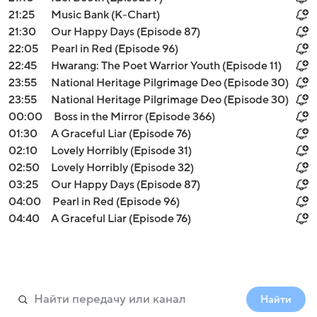
21:25
Music Bank (K-Chart)
21:30
Our Happy Days (Episode 87)
22:05
Pearl in Red (Episode 96)
22:45
Hwarang: The Poet Warrior Youth (Episode 11)
23:55
National Heritage Pilgrimage Deo (Episode 30)
23:55
National Heritage Pilgrimage Deo (Episode 30)
00:00
Boss in the Mirror (Episode 366)
01:30
A Graceful Liar (Episode 76)
02:10
Lovely Horribly (Episode 31)
02:50
Lovely Horribly (Episode 32)
03:25
Our Happy Days (Episode 87)
04:00
Pearl in Red (Episode 96)
04:40
A Graceful Liar (Episode 76)
Найти