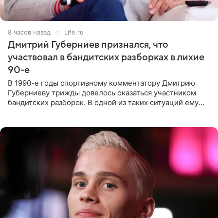
8 часов назад
Life.ru
Дмитрий Губерниев признался, что
участвовал в бандитских разборках в лихие
90-е
В 1990-е годы спортивному комментатору Дмитрию
Губерниеву трижды довелось оказаться участником
бандитских разборок. В одной из таких ситуаций ему
выдали тяжелый предмет и приказали вступить в драку,
однако он