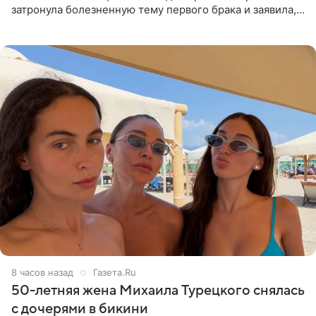
затронула болезненную тему первого брака и заявила,
что чужие судьбы — не ее зона ответственности. От
Валентина
8 часов назад
Газета.Ru
50-летняя жена Михаила Турецкого снялась
с дочерями в бикини