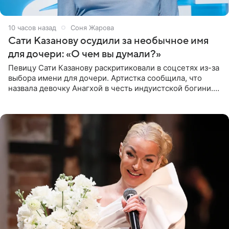
10 часов назад
Соня Жарова
Сати Казанову осудили за необычное имя
для дочери: «О чем вы думали?»
Певицу Сати Казанову раскритиковали в соцсетях из-за
выбора имени для дочери. Артистка сообщила, что
назвала девочку Анагхой в честь индуистской богини.
При этом исполнительница скрывала это имя от
поклонников