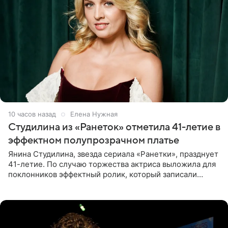
10 часов назад
Елена Нужная
Студилина из «Ранеток» отметила 41-летие в
эффектном полупрозрачном платье
Янина Студилина, звезда сериала «Ранетки», празднует
41-летие. По случаю торжества актриса выложила для
поклонников эффектный ролик, который записали
прошлой ночью. В кадре артистка предстала в
вечернем