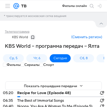
Фильмы онлайн
* транслируется московская сетка вещания
Телепрограмма
(
Сменить регион
)
KBS World
KBS World – программа передач – Ялта
Ср, 5
Чт, 6
Сегодня
Сб, 8
Вс
Фильмы
Сериалы
Спорт
Показать прошедшие передачи
05:20
Recipe for Love (Episode 48)
06:35
The Best of Immortal Songs
06:40
Noona, You Are A Woman To Me (Episode 5)