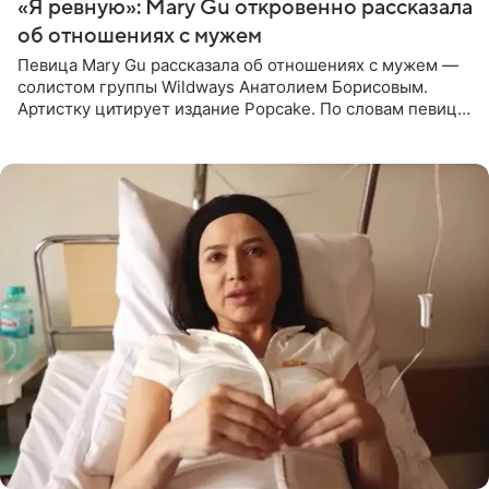
«Я ревную»: Mary Gu откровенно рассказала
об отношениях с мужем
Певица Mary Gu рассказала об отношениях с мужем —
солистом группы Wildways Анатолием Борисовым.
Артистку цитирует издание Popcake. По словам певицы,
залог любви — это принять недостатки другого
человека. Также