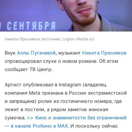
Никита Пресняков
источник:
Legion-Media.ru
Внук
Аллы Пугачевой
, музыкант
Никита Пресняков
спровоцировал слухи о новом романе. Об этом
сообщает ТВ Центр.
Артист опубликовал в Instagram (владелец
компания Meta признана в России экстремистской
и запрещена) ролик из гостиничного номера, где
лежит в постели, а рядом заметна женская
сумочка.
>> Кино и знаменитости без ограничений
— в канале ProКино в MAX.
И поскольку сейчас