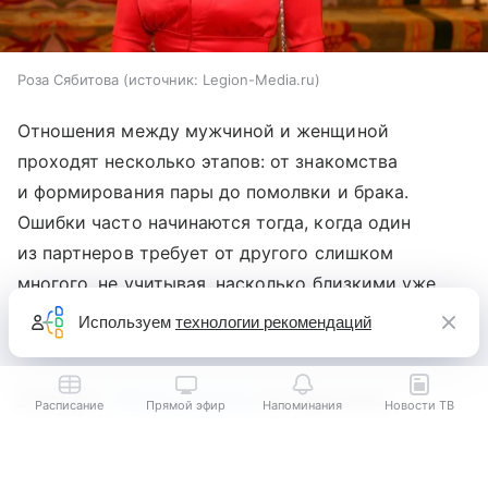
Роза Сябитова
источник:
Legion-Media.ru
Отношения между мужчиной и женщиной
проходят несколько этапов: от знакомства
и формирования пары до помолвки и брака.
Ошибки часто начинаются тогда, когда один
из партнеров требует от другого слишком
многого, не учитывая, насколько близкими уже
стали их отношения, считает телеведущая и сваха
Используем
технологии рекомендаций
Роза Сябитова
.
В беседе с
Пятым каналом
она объяснила,
Расписание
Прямой эфир
Напоминания
Новости ТВ
что после знакомства люди постепенно
Выберите комментарий
Выберите комментарий
Выберите комментарий
становятся парой и проходят период притирки.