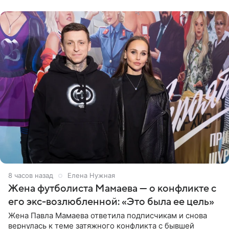
в Турции,
8 часов назад
Елена Нужная
Жена футболиста Мамаева — о конфликте с
его экс-возлюбленной: «Это была ее цель»
Жена Павла Мамаева ответила подписчикам и снова
вернулась к теме затяжного конфликта с бывшей