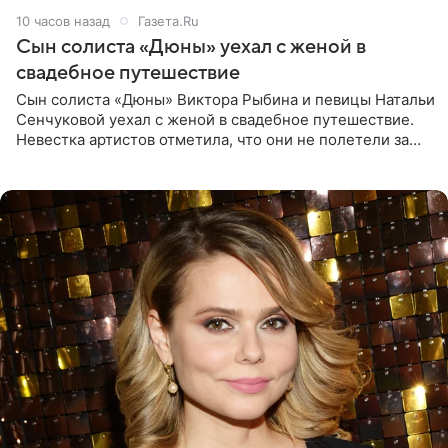
10 часов назад
Газета.Ru
Сын солиста «Дюны» уехал с женой в
свадебное путешествие
Сын солиста «Дюны» Виктора Рыбина и певицы Натальи
Сенчуковой уехал с женой в свадебное путешествие.
Невестка артистов отметила, что они не полетели за
границу, а выбрали для отдыха эко-комплекс в
Калужской