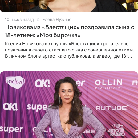
10 часов назад
Елена Нужная
Новикова из «Блестящих» поздравила сына с
18-летием: «Моя бирочка»
Ксения Новикова из группы «Блестящие» трогательно
поздравила своего старшего сына с совершеннолетием.
В личном блоге артистка опубликовала видео, где 18-
летний Мирон легко подхватил маму на руки и закружил
во