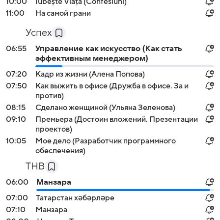
10:00
Iubește Viața (Confesiuni)
11:00
На самой грани
Успех
06:55
Управление как искусство (Как стать
эффективным менеджером)
07:20
Кадр из жизни (Алена Попова)
07:50
Как выжить в офисе (Дружба в офисе. За и
против)
08:15
Сделано женщиной (Ульяна Зеленова)
09:10
Премьера (Достоин вложений. Презентации
проектов)
10:05
Мое дело (Разработчик программного
обеспечения)
ТНВ
06:00
Манзара
07:00
Татарстан хәбәрләре
07:10
Манзара