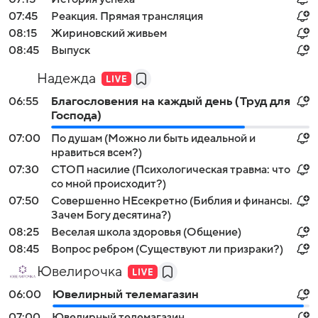
07:45
Реакция. Прямая трансляция
08:15
Жириновский живьем
08:45
Выпуск
Надежда
06:55
Благословения на каждый день (Труд для
Господа)
07:00
По душам (Можно ли быть идеальной и
нравиться всем?)
07:30
СТОП насилие (Психологическая травма: что
со мной происходит?)
07:50
Совершенно НЕсекретно (Библия и финансы.
Зачем Богу десятина?)
08:25
Веселая школа здоровья (Общение)
08:45
Вопрос ребром (Существуют ли призраки?)
Ювелирочка
06:00
Ювелирный телемагазин
07:00
Ювелирный телемагазин