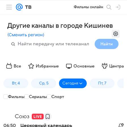
Фильмы онлайн
Другие каналы в городе Кишинев
(
Сменить регион
)
Найти
Все
Избранные
Основные
Централ
Вт, 4
Ср, 5
Сегодня
Пт, 7
Фильмы
Сериалы
Спорт
Союз
06:50
Церковный календарь