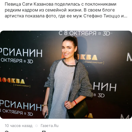
Певица Сати Казанова поделилась с поклонниками
редким кадром из семейной жизни. В своем блоге
артистка показала фото, где ее муж Стефано Тиоццо и
их маленькая дочь спят рядом. На снимке отец и
малышка лежат в
10 часов назад
Газета.Ru