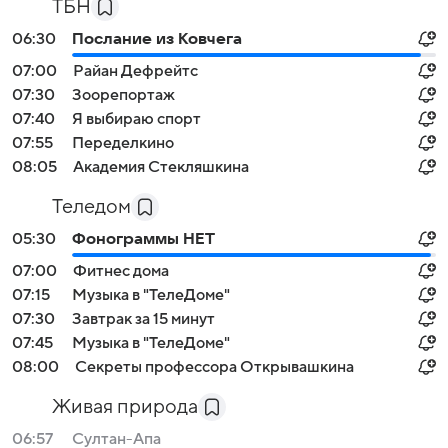
ТБН
06:30
Послание из Ковчега
07:00
Райан Дефрейтс
07:30
Зоорепортаж
07:40
Я выбираю спорт
07:55
Переделкино
08:05
Академия Стекляшкина
Теледом
05:30
Фонограммы НЕТ
07:00
Фитнес дома
07:15
Музыка в "ТелеДоме"
07:30
Завтрак за 15 минут
07:45
Музыка в "ТелеДоме"
08:00
Секреты профессора Открывашкина
Живая природа
06:57
Султан-Апа