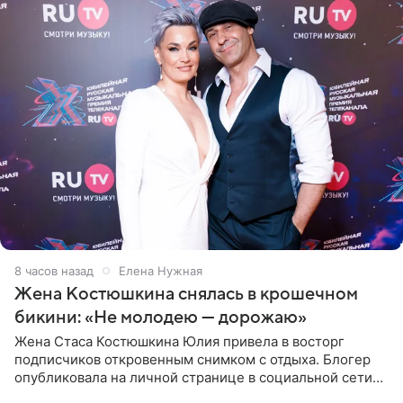
8 часов назад
Елена Нужная
Жена Костюшкина снялась в крошечном
бикини: «Не молодею — дорожаю»
Жена Стаса Костюшкина Юлия привела в восторг
подписчиков откровенным снимком с отдыха. Блогер
опубликовала на личной странице в социальной сети
фото в ярком бикини, позируя на пирсе во время отпуска