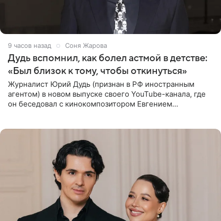
9 часов назад
Соня Жарова
Дудь вспомнил, как болел астмой в детстве:
«Был близок к тому, чтобы откинуться»
Журналист Юрий Дудь (признан в РФ иностранным
агентом) в новом выпуске своего YouTube-канала, где
он беседовал с кинокомпозитором Евгением
Гальпериным, поделился личной историей о борьбе с
бронхиальной астмой в