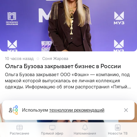
10 часов назад
Соня Жарова
Ольга Бузова закрывает бизнес в России
Ольга Бузова закрывает ООО «Фэшн» — компанию, под
маркой которой выпускалась ее личная коллекция
одежды. Информацию об этом распространил «Пятый
канал». Фирму зарегистрировали 13 ноября 2012 года. В
списке
Используем
технологии рекомендаций
Расписание
Прямой эфир
Напоминания
Новости ТВ