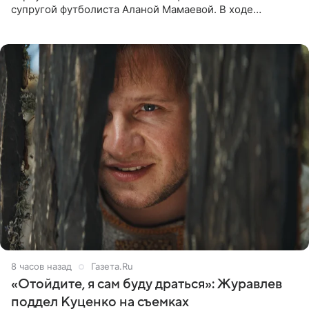
супругой футболиста Аланой Мамаевой. В ходе
общения с аудиторией один из пользователей
признался, что раньше судил о
8 часов назад
Газета.Ru
«Отойдите, я сам буду драться»: Журавлев
поддел Куценко на съемках