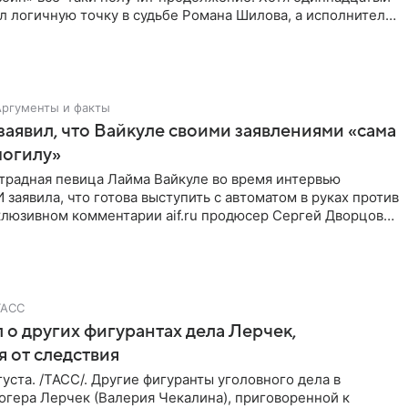
л логичную точку в судьбе Романа Шилова, а исполнитель
Аргументы и факты
аявил, что Вайкуле своими заявлениями «сама
могилу»
традная певица Лайма Вайкуле во время интервью
заявила, что готова выступить с автоматом в руках против
клюзивном комментарии aif.ru продюсер Сергей Дворцов
ТАСС
 о других фигурантах дела Лерчек,
 от следствия
уста. /ТАСС/. Другие фигуранты уголовного дела в
огера Лерчек (Валерия Чекалина), приговоренной к