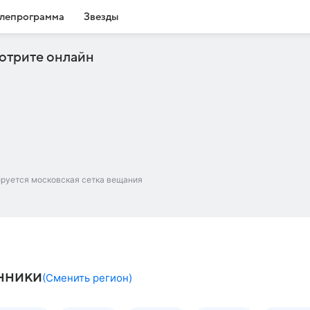
лепрограмма
Звезды
отрите онлайн
ируется московская сетка вещания
нники
(
Сменить регион
)