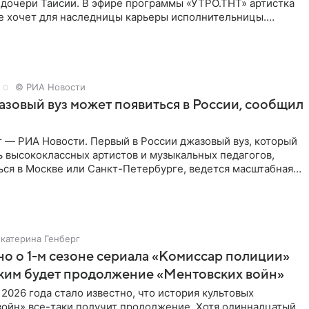
 дочери Таисии. В эфире программы «УТРО.ТНТ» артистка
не хочет для наследницы карьеры исполнительницы.
© РИА Новости
зовый вуз может появиться в России, сообщил
 — РИА Новости. Первый в России джазовый вуз, который
ь высококлассных артистов и музыкальных педагогов,
ься в Москве или Санкт-Петербурге, ведется масштабная
Екатерина Генберг
но о 1-м сезоне сериала «Комиссар полиции»
аким будет продолжение «Ментовских войн»
 2026 года стало известно, что история культовых
войн» все-таки получит продолжение. Хотя одиннадцатый