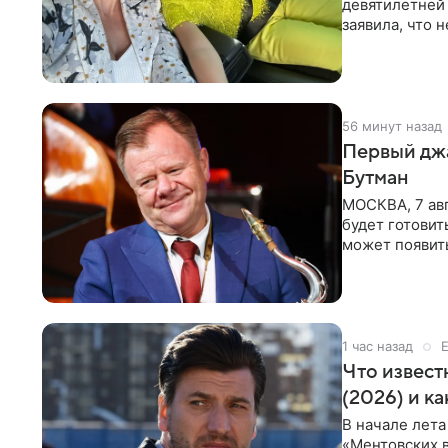
девятилетней
заявила, что 
Пелагея
56 минут назад
Первый джа
Бутман
МОСКВА, 7 авг
будет готовит
может появит
проработка
1 час назад
Что извест
(2026) и к
В начале лета
«Ментовских 