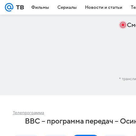
Фильмы
Сериалы
Новости и статьи
Те
См
* трансл
Телепрограмма
BBC – программа передач – Оси