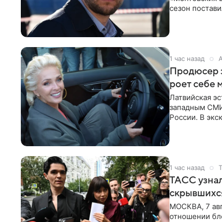
сезон постави
главной роли
1 час назад
Продюсер з
роет себе 
Латвийская эс
западным СМИ 
России. В экс
отметил, что
1 час назад
ТАСС узнал
скрывшихся
МОСКВА, 7 авг
отношении бл