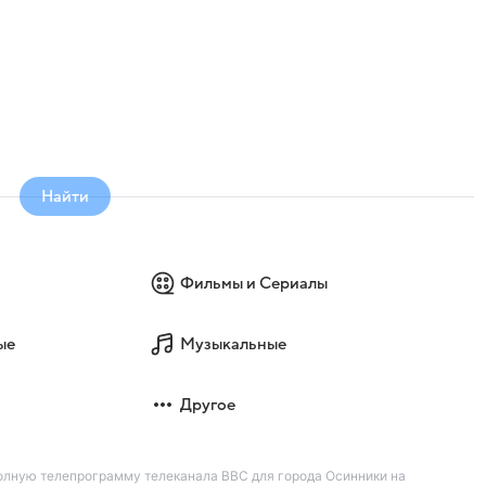
Найти
Фильмы и Сериалы
ые
Музыкальные
Другое
олную телепрограмму телеканала BBC для города Осинники на