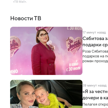
«ТВ Mail».
Новости ТВ
17 минут назад
Сябитова з
подарки ср
Роза Сябитова
подарков на п
роман проходи
партнера бол
39 минут назад
«Я за честн
дочери в к
Пелагея откро