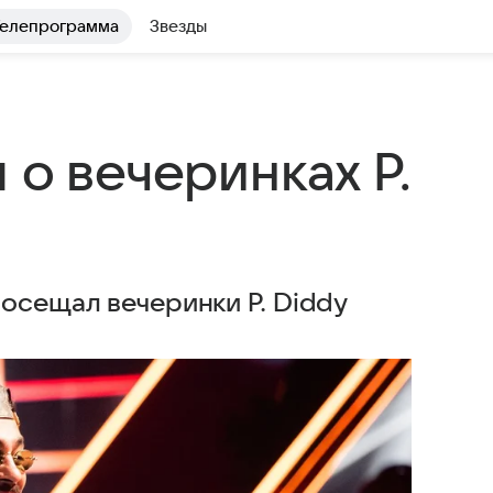
елепрограмма
Звезды
 о вечеринках P.
осещал вечеринки P. Diddy