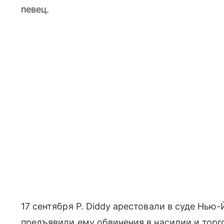
певец.
17 сентября P. Diddy арестовали в суде Нью
предъявили ему обвинения в насилии и торго