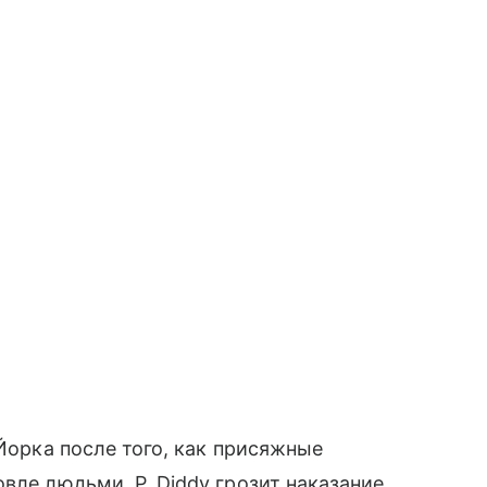
-Йорка после того, как присяжные
вле людьми. P. Diddy грозит наказание