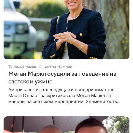
15 часов назад
Елена Нужная
Меган Маркл осудили за поведение на
светском ужине
Американская телеведущая и предприниматель
Марта Стюарт раскритиковала Меган Маркл за
манеры на светском мероприятии. Знаменитость
поделилась деталями личной встречи с герцогиней
Сассекской, пишет PageSix. По