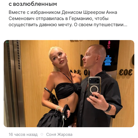
с возлюбленным
Вместе с избранником Денисом Шреером Анна
Семенович отправилась в Германию, чтобы
осуществить давнюю мечту. О своем путешествии
экс-солистка «Блестящих» рассказала поклонникам
на личной странице в социальной
16 часов назад
Соня Жарова