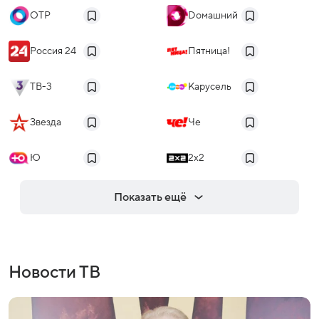
ОТР
Dомашний
Россия 24
Пятница!
ТВ-3
Карусель
Звезда
Че
Ю
2x2
Показать ещё
Новости ТВ