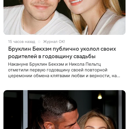
15 часов назад
Журнал OK!
Бруклин Бекхэм публично уколол своих
родителей в годовщину свадьбы
Накануне Бруклин Бекхэм и Никола Пельтц
отметили первую годовщину своей повторной
церемонии обмена клятвами любви и верности, на
которую не позвали никого из клана Бекхэм. По
словам инсайдеров, пара считает это