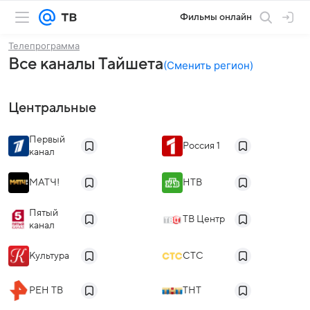
Фильмы онлайн
Телепрограмма
Все каналы Тайшета
(
Сменить регион
)
Центральные
Первый
Россия 1
канал
МАТЧ!
НТВ
Пятый
ТВ Центр
канал
Культура
СТС
РЕН ТВ
ТНТ