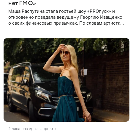
нет ГМО»
Маша Распутина стала гостьей шоу «PROпуск» и
откровенно поведала ведущему Георгию Иващенко
о своих финансовых привычках. По словам артистки,
она давно перестала следить за тратами и может
позволить себе жить,
2 часа назад
super.ru