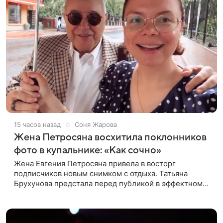
15 часов назад
Соня Жарова
Жена Петросяна восхитила поклонников
фото в купальнике: «Как сочно»
Жена Евгения Петросяна привела в восторг
подписчиков новым снимком с отдыха. Татьяна
Брухунова предстала перед публикой в эффектном
черно-сиреневом монокини, позируя прямо в
бассейне. «Ох, как сочно», «Татьяна,