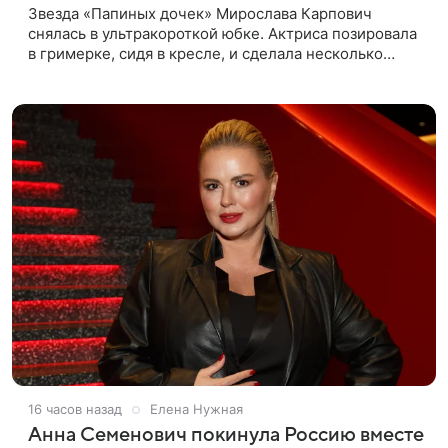
Звезда «Папиных дочек» Мирослава Карпович
снялась в ультракороткой юбке. Актриса позировала
в гримерке, сидя в кресле, и сделала несколько
селфи. Кадры она опубликовала на личной странице
в социальной сети.
16 часов назад
Елена Нужная
Анна Семенович покинула Россию вместе