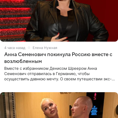
4 часа назад
Елена Нужная
Анна Семенович покинула Россию вместе с
возлюбленным
Вместе с избранником Денисом Шреером Анна
Семенович отправилась в Германию, чтобы
осуществить давнюю мечту. О своем путешествии экс-
солистка «Блестящих» рассказала поклонникам на
личной странице в социальной