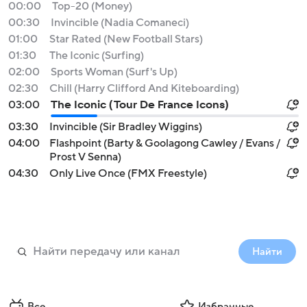
00:00
Top-20 (Money)
00:30
Invincible (Nadia Comaneci)
01:00
Star Rated (New Football Stars)
01:30
The Iconic (Surfing)
02:00
Sports Woman (Surf's Up)
02:30
Chill (Harry Clifford And Kiteboarding)
03:00
The Iconic (Tour De France Icons)
03:30
Invincible (Sir Bradley Wiggins)
04:00
Flashpoint (Barty & Goolagong Cawley / Evans /
Prost V Senna)
04:30
Only Live Once (FMX Freestyle)
Найти
Все
Избранные