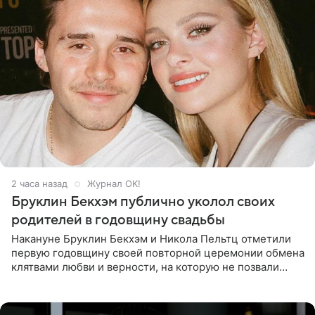
2 часа назад
Журнал OK!
Бруклин Бекхэм публично уколол своих
родителей в годовщину свадьбы
Накануне Бруклин Бекхэм и Никола Пельтц отметили
первую годовщину своей повторной церемонии обмена
клятвами любви и верности, на которую не позвали
никого из клана Бекхэм. По словам инсайдеров, пара
считает это