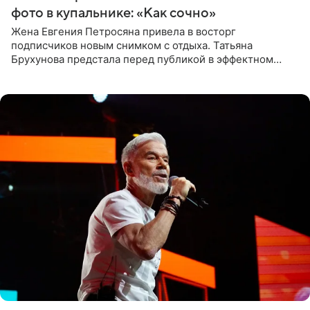
фото в купальнике: «Как сочно»
Жена Евгения Петросяна привела в восторг
подписчиков новым снимком с отдыха. Татьяна
Брухунова предстала перед публикой в эффектном
черно-сиреневом монокини, позируя прямо в бассейне.
«Ох, как сочно», «Татьяна,