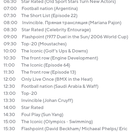
06:30
Star Rated (Old Sport Stars Turn New Actors)
07:00
Football nation (Argentina)
07:30
The Short List (Episode 22)
08:00
Invincible. Прямая трансляция (Mariana Pajon)
08:30
Star Rated (Celebrity Entourage)
09:00
Flashpoint (1977 Duel in the Sun/ 2006 World Cup)
09:30
Top-20 (Moustaches)
10:00
The Iconic (Golf's Ups & Downs)
10:30
The front row (Engine Development)
11:00
The Iconic (Episode 64)
11:30
The front row (Episode 13)
12:00
Only Live Once (BMX in the Heat)
12:30
Football nation (Saudi Arabia & Waff)
13:00
Top-20
13:30
Invincible (Johan Cruyff)
14:00
Star Rated
14:30
Foul Play (Sun Yang)
15:00
The Iconic (Olympics - Swimming)
15:30
Flashpoint (David Beckham/ Michaeal Phelps/ Eric