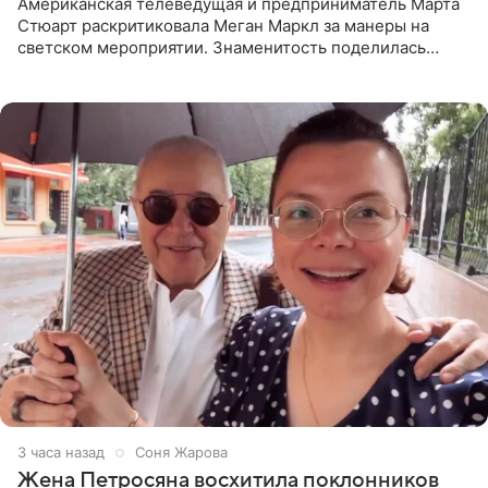
Американская телеведущая и предприниматель Марта
Стюарт раскритиковала Меган Маркл за манеры на
светском мероприятии. Знаменитость поделилась
деталями личной встречи с герцогиней Сассекской,
пишет PageSix. По
3 часа назад
Соня Жарова
Жена Петросяна восхитила поклонников