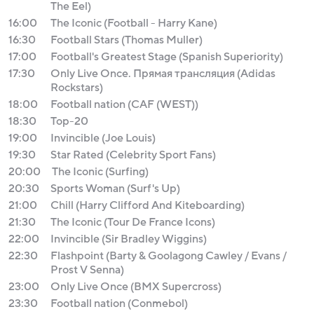
The Eel)
16:00
The Iconic (Football - Harry Kane)
16:30
Football Stars (Thomas Muller)
17:00
Football's Greatest Stage (Spanish Superiority)
17:30
Only Live Once. Прямая трансляция (Adidas
Rockstars)
18:00
Football nation (CAF (WEST))
18:30
Top-20
19:00
Invincible (Joe Louis)
19:30
Star Rated (Celebrity Sport Fans)
20:00
The Iconic (Surfing)
20:30
Sports Woman (Surf's Up)
21:00
Chill (Harry Clifford And Kiteboarding)
21:30
The Iconic (Tour De France Icons)
22:00
Invincible (Sir Bradley Wiggins)
22:30
Flashpoint (Barty & Goolagong Cawley / Evans /
Prost V Senna)
23:00
Only Live Once (BMX Supercross)
23:30
Football nation (Conmebol)