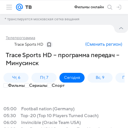
Фильмы онлайн
* транслируется московская сетка вещания
Телепрограмма
(
Сменить регион
)
Trace Sports HD
Trace Sports HD – программа передач –
Минусинск
Чт, 6
Пт, 7
Сегодня
Вс, 9
Пн,
Фильмы
Сериалы
Спорт
05:00
Football nation (Germany)
05:30
Top-20 (Top 10 Players Turned Coach)
06:00
Invincible (Oracle Team USA)