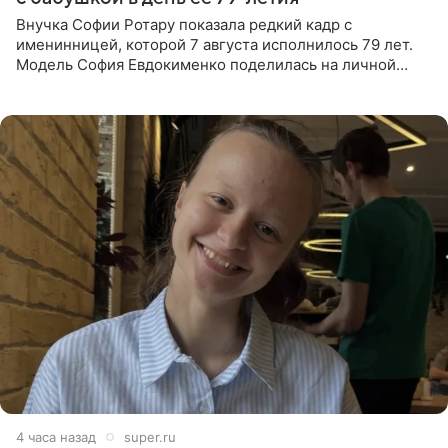
Внучка Софии Ротару показала редкий кадр с
именинницей, которой 7 августа исполнилось 79 лет.
Модель София Евдокименко поделилась на личной
странице в социальной сети фотографией знаменитой
бабушки. На снимке
4 часа назад
super.ru