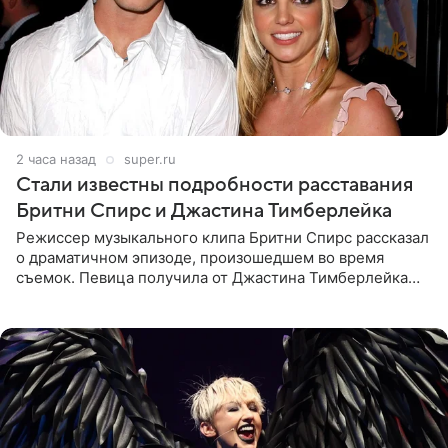
2 часа назад
super.ru
Стали известны подробности расставания
Бритни Спирс и Джастина Тимберлейка
Режиссер музыкального клипа Бритни Спирс рассказал
о драматичном эпизоде, произошедшем во время
съемок. Певица получила от Джастина Тимберлейка
сообщение о расставании прямо на площадке. По
словам постановщика,