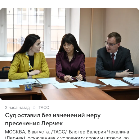
РИА Новости. Шац
2 часа назад
ТАСС
Суд оставил без изменений меру
пресечения Лерчек
МОСКВА, 6 августа. /ТАСС/. Блогер Валерия Чекалина
(Лерчек), осужденная к условному сроку и штрафу, до