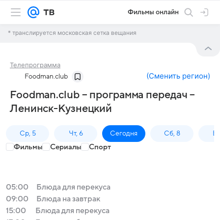
Фильмы онлайн
* транслируется московская сетка вещания
Телепрограмма
(
Сменить регион
)
Foodman.club
Foodman.club – программа передач –
Ленинск-Кузнецкий
Ср, 5
Чт, 6
Сегодня
Сб, 8
Вс
Фильмы
Сериалы
Спорт
05:00
Блюда для перекуса
09:00
Блюда на завтрак
15:00
Блюда для перекуса