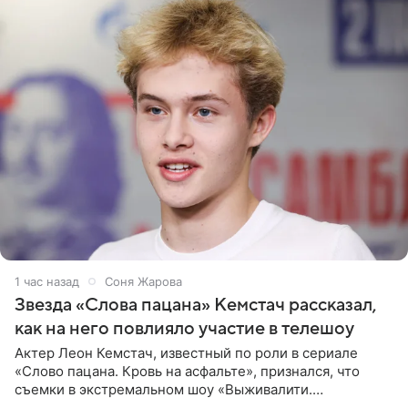
1 час назад
Соня Жарова
Звезда «Слова пацана» Кемстач рассказал,
как на него повлияло участие в телешоу
Актер Леон Кемстач, известный по роли в сериале
«Слово пацана. Кровь на асфальте», признался, что
съемки в экстремальном шоу «Выживалити.
Наследники» кардинально повлияли на его образ жизни.