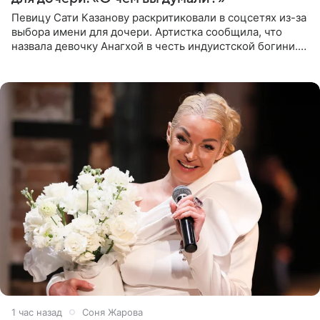
Певицу Сати Казанову раскритиковали в соцсетях из-за
выбора имени для дочери. Артистка сообщила, что
назвала девочку Анагхой в честь индуистской богини.
При этом исполнительница скрывала это имя от
поклонников
1 час назад
Соня Жарова