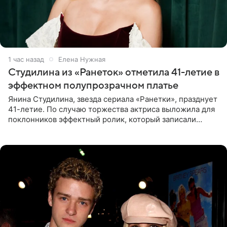
1 час назад
Елена Нужная
Студилина из «Ранеток» отметила 41-летие в
эффектном полупрозрачном платье
Янина Студилина, звезда сериала «Ранетки», празднует
41-летие. По случаю торжества актриса выложила для
поклонников эффектный ролик, который записали
прошлой ночью. В кадре артистка предстала в
вечернем