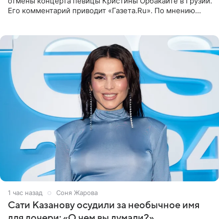
отмены концерта певицы Кристины Орбакайте в Грузии.
Его комментарий приводит «Газета.Ru». По мнению
медиаменеджера, на решение администрации Батума
могли
1 час назад
Соня Жарова
Сати Казанову осудили за необычное имя
для дочери: «О чем вы думали?»