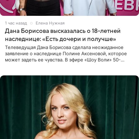
1 час назад
Елена Нужная
Дана Борисова высказалась о 18-летней
наследнице: «Есть дочери и получше»
Телеведущая Дана Борисова сделала неожиданное
заявление о наследнице Полине Аксеновой, которое
может задеть ее чувства. В эфире «Шоу Воли» 50-
летняя знаменитость откровенно призналась, что не
считает свою дочь