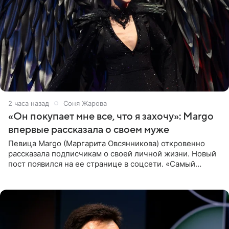
2 часа назад
Соня Жарова
«Он покупает мне все, что я захочу»: Margo
впервые рассказала о своем муже
Певица Margo (Маргарита Овсянникова) откровенно
рассказала подписчикам о своей личной жизни. Новый
пост появился на ее странице в соцсети. «Самый
лучший на свете. И да, он действительно покупает мне
все, что я