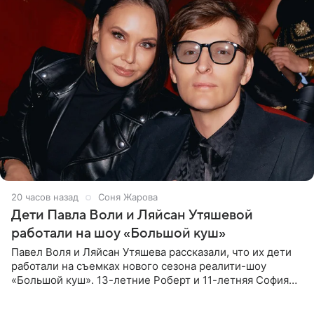
20 часов назад
Соня Жарова
Дети Павла Воли и Ляйсан Утяшевой
работали на шоу «Большой куш»
Павел Воля и Ляйсан Утяшева рассказали, что их дети
работали на съемках нового сезона реалити-шоу
«Большой куш». 13-летние Роберт и 11-летняя София
отправились вместе с родителями в Таиланд и успели
поработать