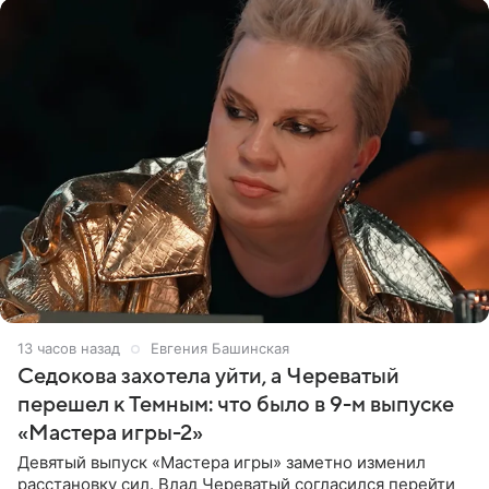
13 часов назад
Евгения Башинская
Седокова захотела уйти, а Череватый
перешел к Темным: что было в 9-м выпуске
«Мастера игры-2»
Девятый выпуск «Мастера игры» заметно изменил
расстановку сил. Влад Череватый согласился перейти