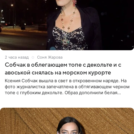
2 часа назад
Соня Жарова
Собчак в облегающем топе с декольте и с
авоськой снялась на морском курорте
Ксения Собчак вышла в свет в откровенном наряде. На
фото журналистка запечатлена в обтягивающем черном
топе с глубоким декольте. Образ дополнили белая
юбка-миди, вьетнамки на платформе и соломенная
шляпа.