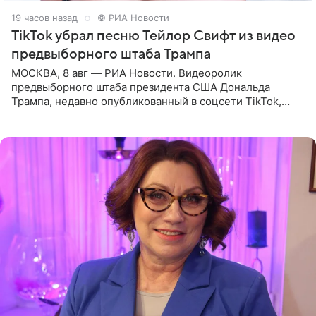
19 часов назад
© РИА Новости
TikTok убрал песню Тейлор Свифт из видео
предвыборного штаба Трампа
МОСКВА, 8 авг — РИА Новости. Видеоролик
предвыборного штаба президента США Дональда
Трампа, недавно опубликованный в соцсети TikTok,
остался без звуковой дорожки в виде песни August
(«Август») американской