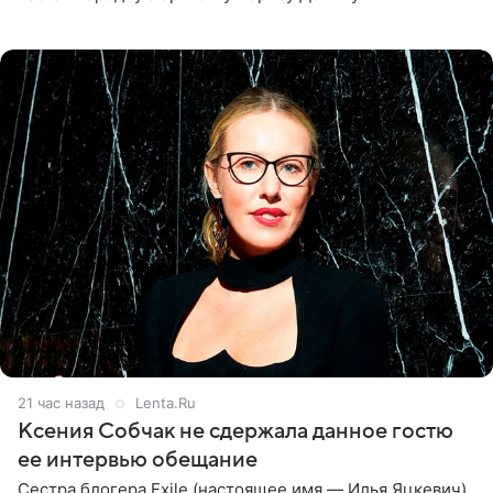
великолепной певицей и рассказал о желании сделать с
ней новую совместную
21 час назад
Lenta.Ru
Ксения Собчак не сдержала данное гостю
ее интервью обещание
Сестра блогера Exile (настоящее имя — Илья Яцкевич)