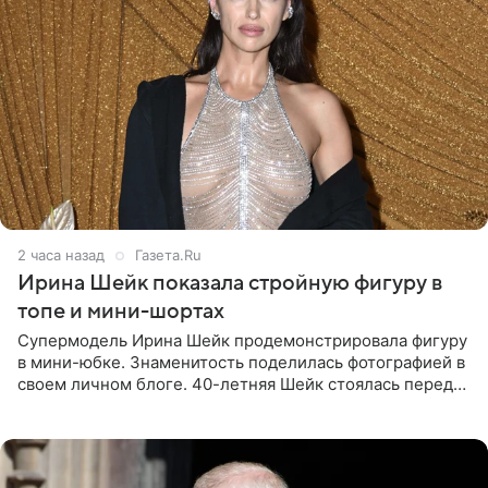
2 часа назад
Газета.Ru
Ирина Шейк показала стройную фигуру в
топе и мини-шортах
Супермодель Ирина Шейк продемонстрировала фигуру
в мини-юбке. Знаменитость поделилась фотографией в
своем личном блоге. 40-летняя Шейк стоялась перед
зеркалом в черном топе с кружевом, который
дополнила