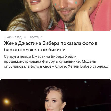
1 час назад
Газета.Ru
Жена Джастина Бибера показала фото в
бархатном желтом бикини
Супруга певца Джастина Бибера Хейли
продемонстрирвала фигуру в купальнике. Модель
опубликовала фото в своем блоге. Хейли Бибер стояла
перед зеркалом в желтом крошечном бархатном
бикини, которое дополнила