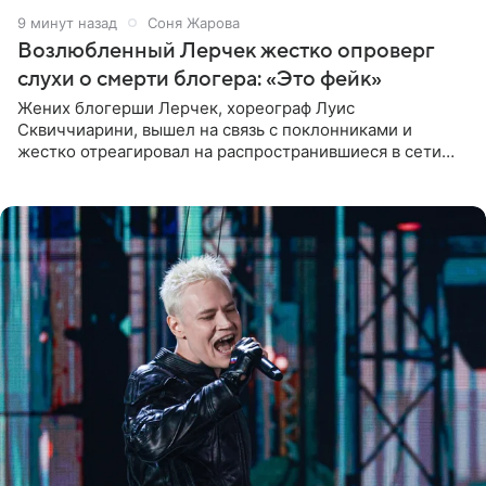
9 минут назад
Соня Жарова
Возлюбленный Лерчек жестко опроверг
слухи о смерти блогера: «Это фейк»
Жених блогерши Лерчек, хореограф Луис
Сквиччиарини, вышел на связь с поклонниками и
жестко отреагировал на распространившиеся в сети
слухи о смерти Валерии Чекалиной. «Это фейк! Я в
шоке, что такие люди