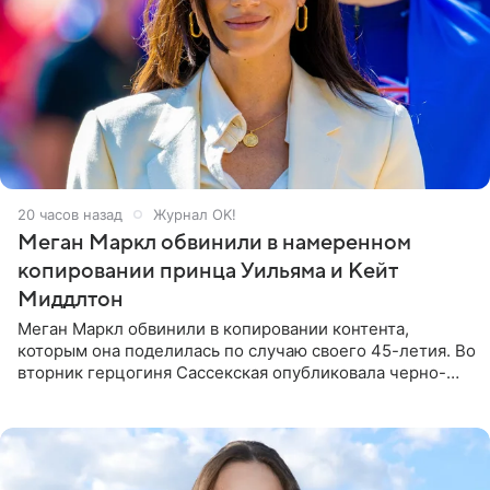
20 часов назад
Журнал OK!
Меган Маркл обвинили в намеренном
копировании принца Уильяма и Кейт
Миддлтон
Меган Маркл обвинили в копировании контента,
которым она поделилась по случаю своего 45-летия. Во
вторник герцогиня Сассекская опубликовала черно-
белую фотографию, на которой она прыгает в бассейн с
воздушными