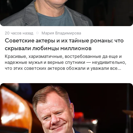
20 часов назад
Мария Владимирова
Советские актеры и их тайные романы: что
скрывали любимцы миллионов
Красивые, харизматичные, востребованные да еще и
надежные мужья и верные спутники — неудивительно,
что этих советских актеров обожали и уважали все
женщины большой страны, и наверняка не раз ставили
их в