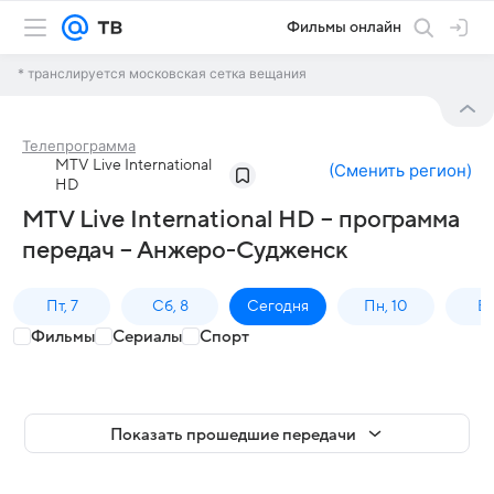
Фильмы онлайн
* транслируется московская сетка вещания
Телепрограмма
MTV Live International
(
Сменить регион
)
HD
MTV Live International HD – программа
передач – Анжеро-Судженск
Пт, 7
Сб, 8
Сегодня
Пн, 10
Вт,
Фильмы
Сериалы
Спорт
Показать прошедшие передачи