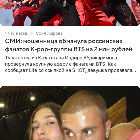
1 час назад
Соня Жарова
СМИ: мошенница обманула российских
фанатов K-pop-группы BTS на 2 млн рублей
Турагентка из Казахстана Индира Абдикаримова
провернула крупную аферу с фанатами BTS. Как
сообщает Life со ссылкой на SHOT, девушка продавала
поддельные туры на концерт группы в Пусане. По
данным издания,