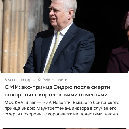
6 часов назад
© РИА Новости
СМИ: экс-принца Эндрю после смерти
похоронят с королевскими почестями
МОСКВА, 9 авг — РИА Новости. Бывшего британского
принца Эндрю Маунтбеттена-Виндзора в случае его
смерти похоронят с королевскими почестями, несмотря
на лишение всех титулов, сообщает Daily Mail со
ссылкой на