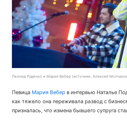
Леонид Руденко и Мария Вебер
источник:
Алексей Молчано
Певица
Мария Вебер
в интервью Наталье Под
как тяжело она переживала развод с бизне
призналась, что измена бывшего супруга ст