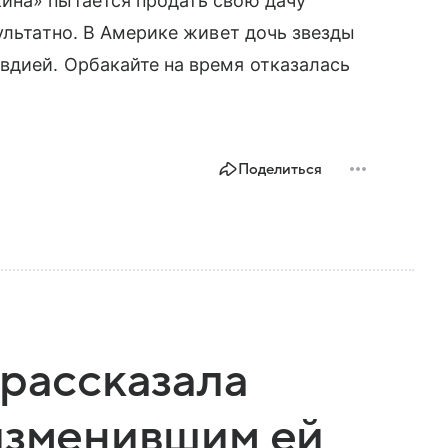
ина» пытается продать свою дачу
ультатно. В Америке живет дочь звезды
вдией. Орбакайте на время отказалась
Поделиться
 рассказала
изменившим ей