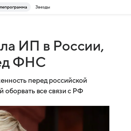
лепрограмма
Звезды
ла ИП в России,
ред ФНС
женность перед российской
й оборвать все связи с РФ