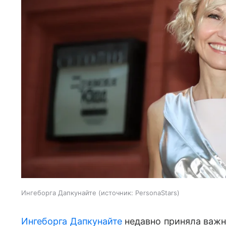
Ингеборга Дапкунайте
источник:
PersonaStars
Ингеборга Дапкунайте
недавно приняла важн