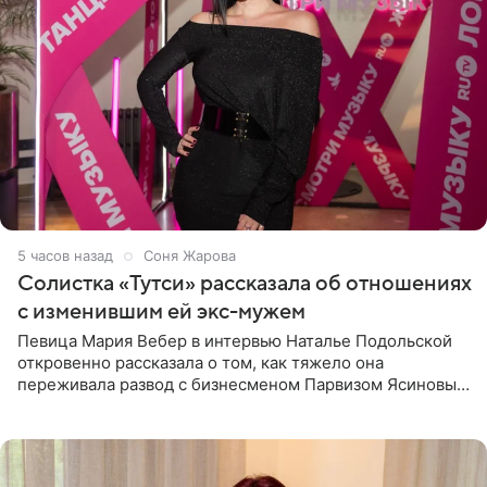
5 часов назад
Соня Жарова
Солистка «Тутси» рассказала об отношениях
с изменившим ей экс-мужем
Певица Мария Вебер в интервью Наталье Подольской
откровенно рассказала о том, как тяжело она
переживала развод с бизнесменом Парвизом Ясиновым.
Артистка призналась, что измена бывшего супруга стала
для нее