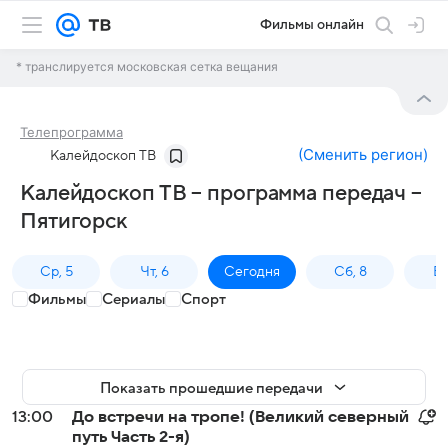
Фильмы онлайн
* транслируется московская сетка вещания
Телепрограмма
(
Сменить регион
)
Калейдоскоп ТВ
Калейдоскоп ТВ – программа передач –
Пятигорск
Ср, 5
Чт, 6
Сегодня
Сб, 8
Вс
Фильмы
Сериалы
Спорт
Показать прошедшие передачи
13:00
До встречи на тропе! (Великий северный
путь Часть 2-я)