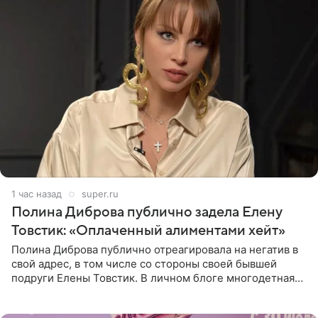
1 час назад
super.ru
Полина Диброва публично задела Елену
Товстик: «Оплаченный алиментами хейт»
Полина Диброва публично отреагировала на негатив в
свой адрес, в том числе со стороны своей бывшей
подруги Елены Товстик. В личном блоге многодетная
мама дала понять, что считает экс‑супругу Романа
Товстика