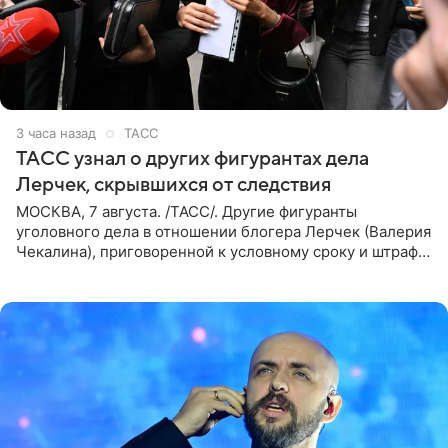
3 часа назад
ТАСС
ТАСС узнал о других фигурантах дела
Лерчек, скрывшихся от следствия
МОСКВА, 7 августа. /ТАСС/. Другие фигуранты
уголовного дела в отношении блогера Лерчек (Валерия
Чекалина), приговоренной к условному сроку и штрафу,
а также ее бывшего супруга и его бывшего бизнес-
партнера,