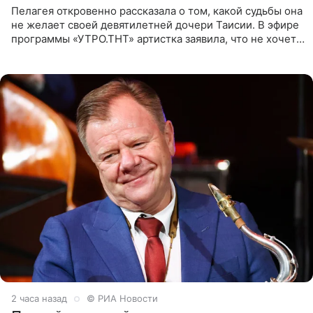
Пелагея откровенно рассказала о том, какой судьбы она
не желает своей девятилетней дочери Таисии. В эфире
программы «УТРО.ТНТ» артистка заявила, что не хочет
для наследницы карьеры исполнительницы. Пелагея
2 часа назад
© РИА Новости