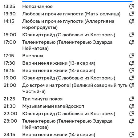
13:25
Непознанное
13:30
Любовь и прочие глупости (Мать-волчица)
14:15
Любовь и прочие глупости (Аллергия на
морепродукты)
15:00
Ювелиртрейд (С любовью из Костромы)
17:00
Телеинтервью (Телеинтервью Эдуарда
Нейматова)
17:15
Вне зоны
17:30
Верни меня к жизни (13-я серия)
18:15
Верни меня к жизни (14-я серия)
19:00
Ювелиртрейд (С любовью из Костромы)
21:00
До встречи на тропе! (Великий северный путь
Часть 2-я)
21:25
Три минуты покоя
21:30
Музыкальный калейдоскоп
22:00
Ювелиртрейд (С любовью из Костромы)
23:00
Телеинтервью (Телеинтервью Эдуарда
Нейматова)
23:15
Верни меня к жизни (14-я серия)