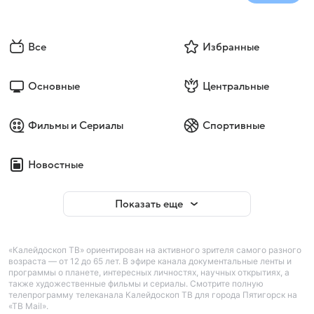
Все
Избранные
Основные
Центральные
Фильмы и Сериалы
Спортивные
Новостные
Показать еще
«Калейдоскоп ТВ» ориентирован на активного зрителя самого разного
возраста — от 12 до 65 лет. В эфире канала документальные ленты и
программы о планете, интересных личностях, научных открытиях, а
также художественные фильмы и сериалы. Смотрите полную
телепрограмму телеканала Калейдоскоп ТВ для города Пятигорск на
«ТВ Mail».