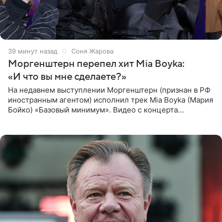
39 минут назад
Соня Жарова
Моргенштерн перепел хит Mia Boyka:
«И что вы мне сделаете?»
На недавнем выступлении Моргенштерн (признан в РФ
иностранным агентом) исполнил трек Mia Boyka (Мария
Бойко) «Базовый минимум». Видео с концерта
опубликовала Алена Жигалова в своем Telegram-
канале. «Доброе утро