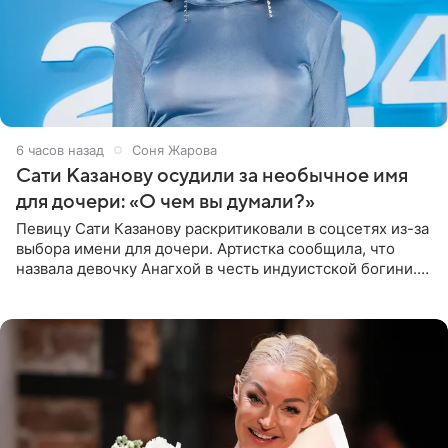
6 часов назад
Соня Жарова
Сати Казанову осудили за необычное имя
для дочери: «О чем вы думали?»
Певицу Сати Казанову раскритиковали в соцсетях из-за
выбора имени для дочери. Артистка сообщила, что
назвала девочку Анагхой в честь индуистской богини.
При этом исполнительница скрывала это имя от
поклонников