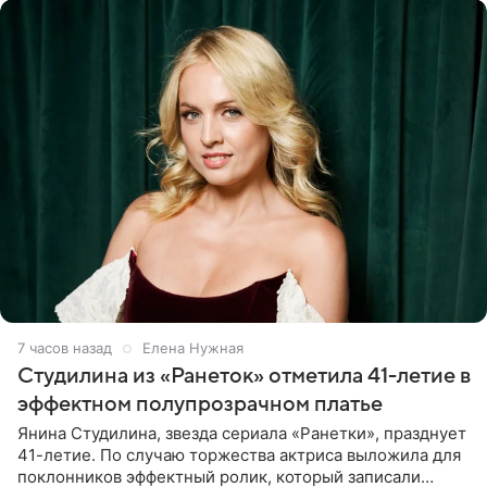
7 часов назад
Елена Нужная
Студилина из «Ранеток» отметила 41-летие в
эффектном полупрозрачном платье
Янина Студилина, звезда сериала «Ранетки», празднует
41-летие. По случаю торжества актриса выложила для
поклонников эффектный ролик, который записали