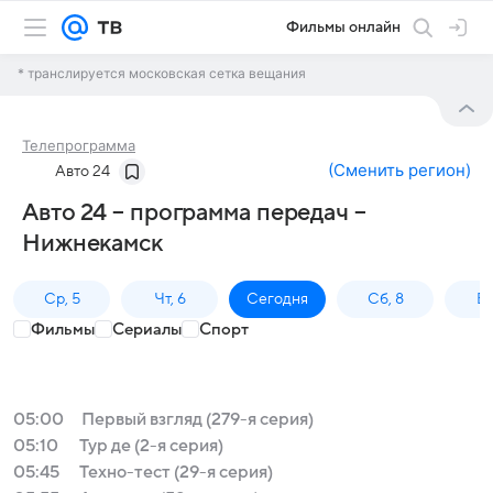
Фильмы онлайн
* транслируется московская сетка вещания
Телепрограмма
(
Сменить регион
)
Авто 24
Авто 24 – программа передач –
Нижнекамск
Ср, 5
Чт, 6
Сегодня
Сб, 8
Вс
Фильмы
Сериалы
Спорт
05:00
Первый взгляд (279-я серия)
05:10
Тур де (2-я серия)
05:45
Техно-тест (29-я серия)