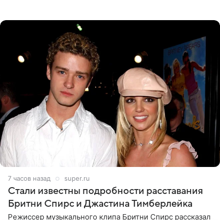
прошлой ночью. В кадре артистка предстала в
вечернем
7 часов назад
super.ru
Стали известны подробности расставания
Бритни Спирс и Джастина Тимберлейка
Режиссер музыкального клипа Бритни Спирс рассказал