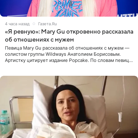
4 часа назад
Газета.Ru
«Я ревную»: Mary Gu откровенно рассказала
об отношениях с мужем
Певица Mary Gu рассказала об отношениях с мужем —
солистом группы Wildways Анатолием Борисовым.
Артистку цитирует издание Popcake. По словам певицы,
залог любви — это принять недостатки другого
человека. Также