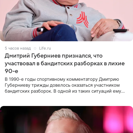
5 часов назад
Life.ru
Дмитрий Губерниев признался, что
участвовал в бандитских разборках в лихие
90-е
В 1990-е годы спортивному комментатору Дмитрию
Губерниеву трижды довелось оказаться участником
бандитских разборок. В одной из таких ситуаций ему
выдали тяжелый предмет и приказали вступить в драку,
однако он