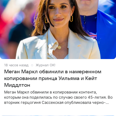
18 часов назад
Журнал OK!
Меган Маркл обвинили в намеренном
копировании принца Уильяма и Кейт
Миддлтон
Меган Маркл обвинили в копировании контента,
которым она поделилась по случаю своего 45-летия. Во
вторник герцогиня Сассекская опубликовала черно-
белую фотографию, на которой она прыгает в бассейн с
воздушными