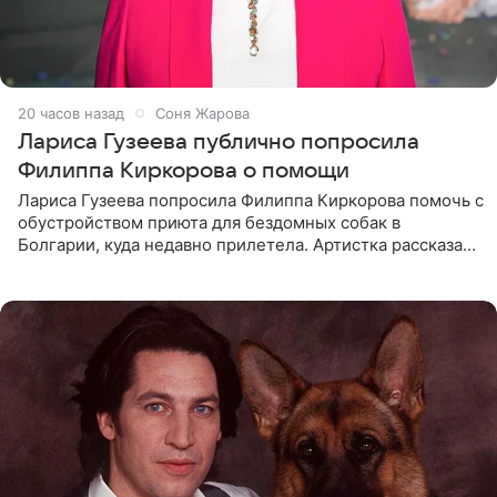
20 часов назад
Соня Жарова
Лариса Гузеева публично попросила
Филиппа Киркорова о помощи
Лариса Гузеева попросила Филиппа Киркорова помочь с
обустройством приюта для бездомных собак в
Болгарии, куда недавно прилетела. Артистка рассказала
о местных волонтерах, которые временно забирают
животных к