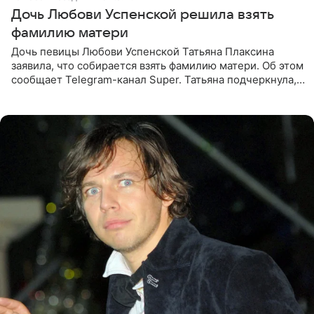
Дочь Любови Успенской решила взять
фамилию матери
Дочь певицы Любови Успенской Татьяна Плаксина
заявила, что собирается взять фамилию матери. Об этом
сообщает Telegram-канал Super. Татьяна подчеркнула,
что приняла решение о смене фамилии, поскольку
именно от