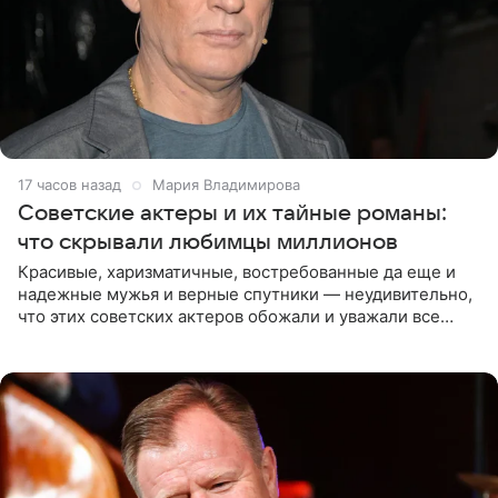
17 часов назад
Мария Владимирова
Советские актеры и их тайные романы:
что скрывали любимцы миллионов
Красивые, харизматичные, востребованные да еще и
надежные мужья и верные спутники — неудивительно,
что этих советских актеров обожали и уважали все
женщины большой страны, и наверняка не раз ставили
их в