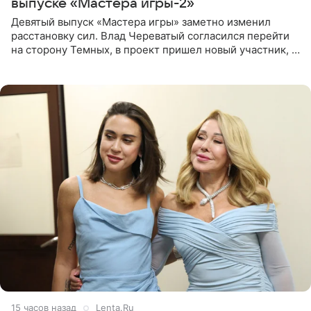
выпуске «Мастера игры-2»
Девятый выпуск «Мастера игры» заметно изменил
расстановку сил. Влад Череватый согласился перейти
на сторону Темных, в проект пришел новый участник, а
Курбан Омаров и Анна Седокова оказались под таким
давлением.
15 часов назад
Lenta.Ru