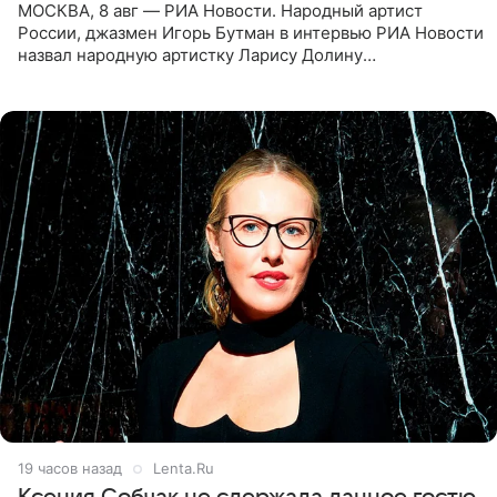
МОСКВА, 8 авг — РИА Новости. Народный артист
России, джазмен Игорь Бутман в интервью РИА Новости
назвал народную артистку Ларису Долину
великолепной певицей и рассказал о желании сделать с
ней новую совместную
19 часов назад
Lenta.Ru
Ксения Собчак не сдержала данное гостю