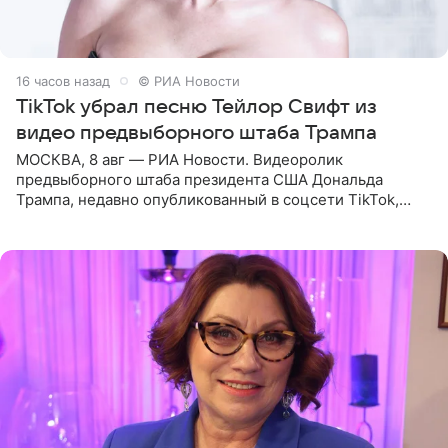
16 часов назад
© РИА Новости
TikTok убрал песню Тейлор Свифт из
видео предвыборного штаба Трампа
МОСКВА, 8 авг — РИА Новости. Видеоролик
предвыборного штаба президента США Дональда
Трампа, недавно опубликованный в соцсети TikTok,
остался без звуковой дорожки в виде песни August
(«Август») американской