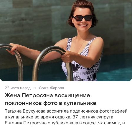
22 часа назад
Соня Жарова
Жена Петросяна восхищение
поклонников фото в купальнике
Татьяна Брухунова восхитила подписчиков фотографией
в купальнике во время отдыха. 37-летняя супруга
Евгения Петросяна опубликовала в соцсетях снимок, на
котором позирует у бассейна в белоснежном монокини