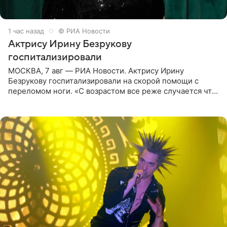
1 час назад
© РИА Новости
Актрису Ирину Безрукову
госпитализировали
МОСКВА, 7 авг — РИА Новости. Актрису Ирину
Безрукову госпитализировали на скорой помощи с
переломом ноги. «С возрастом все реже случается что-
то впервые. Но у меня случилась необычная
“премьера”. Впервые в