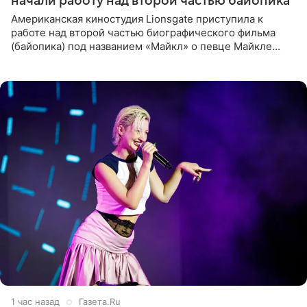
начали работу над второй частью байопика
Американская киностудия Lionsgate приступила к
работе над второй частью биографического фильма
(байопика) под названием «Майкл» о певце Майкле
Джексоне. Об этом 6 августа сообщил онлайн-ресурс
Deadline
1 час назад
Газета.Ru