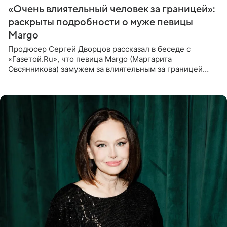
«Очень влиятельный человек за границей»:
раскрыты подробности о муже певицы
Margo
Продюсер Сергей Дворцов рассказал в беседе с
«Газетой.Ru», что певица Margo (Маргарита
Овсянникова) замужем за влиятельным за границей
бизнесменом. По словам Дворцова, о браке протеже
Филиппа Киркорова в