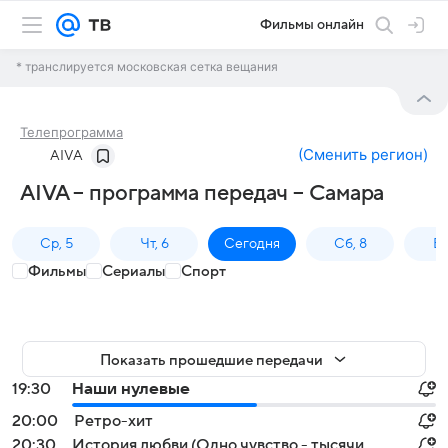
Фильмы онлайн
* транслируется московская сетка вещания
Телепрограмма
(
Сменить регион
)
AIVA
AIVA – программа передач – Самара
Ср, 5
Чт, 6
Сегодня
Сб, 8
Вс
Фильмы
Сериалы
Спорт
Показать прошедшие передачи
19:30
Наши нулевые
20:00
Ретро-хит
20:30
История любви (Одно чувство - тысячи