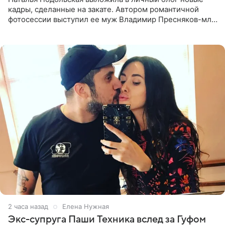
кадры, сделанные на закате. Автором романтичной
фотосессии выступил ее муж Владимир Пресняков-мл.
Певица предстала перед подписчиками в слитном
купальнике с
2 часа назад
Елена Нужная
Экс-супруга Паши Техника вслед за Гуфом