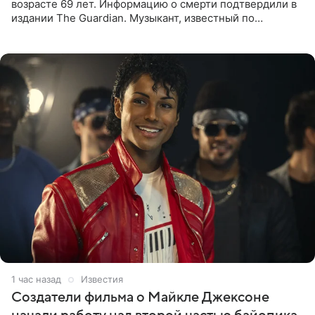
возрасте 69 лет. Информацию о смерти подтвердили в
издании The Guardian. Музыкант, известный по
сотрудничеству с Мадонной, Бритни Спирс и
коллективами Blur и U2,
1 час назад
Известия
Создатели фильма о Майкле Джексоне