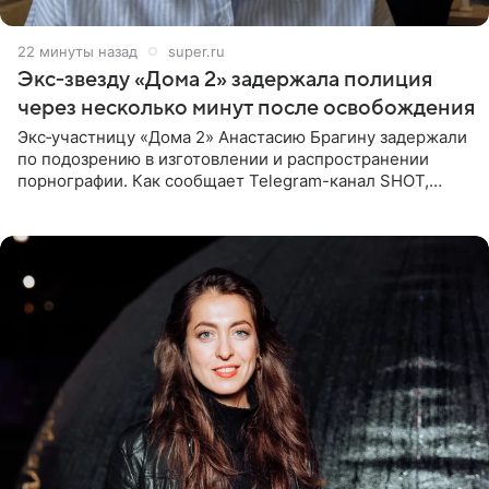
22 минуты назад
super.ru
Экс‑звезду «Дома 2» задержала полиция
через несколько минут после освобождения
Экс‑участницу «Дома 2» Анастасию Брагину задержали
по подозрению в изготовлении и распространении
порнографии. Как сообщает Telegram-канал SHOT,
девушка может оказаться в СИЗО. Следствие
ходатайствует об