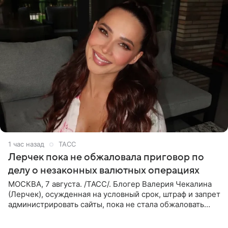
1 час назад
ТАСС
Лерчек пока не обжаловала приговор по
делу о незаконных валютных операциях
МОСКВА, 7 августа. /ТАСС/. Блогер Валерия Чекалина
(Лерчек), осужденная на условный срок, штраф и запрет
администрировать сайты, пока не стала обжаловать
обвинительный приговор в апелляционной инстанции.
Как