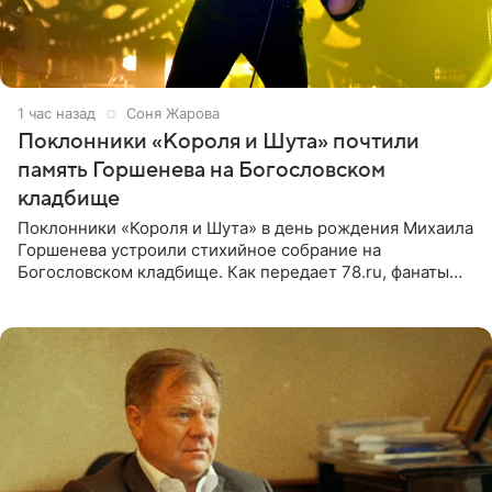
1 час назад
Соня Жарова
Поклонники «Короля и Шута» почтили
память Горшенева на Богословском
кладбище
Поклонники «Короля и Шута» в день рождения Михаила
Горшенева устроили стихийное собрание на
Богословском кладбище. Как передает 78.ru, фанаты
пришли почтить память лидера коллектива, которому
сегодня могло бы