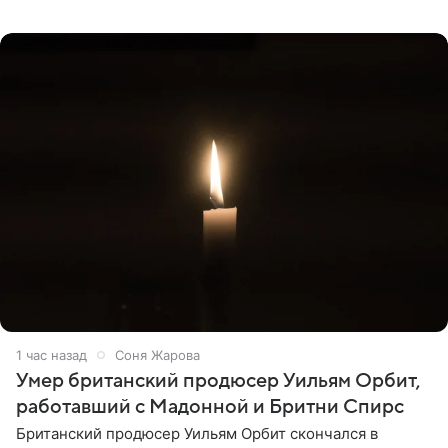
новая волна агрессии. Хейтеры не ограничились
привычной
1 час назад
Соня Жарова
Умер британский продюсер Уильям Орбит,
работавший с Мадонной и Бритни Спирс
Британский продюсер Уильям Орбит скончался в