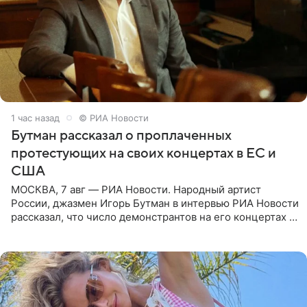
1 час назад
© РИА Новости
Бутман рассказал о проплаченных
протестующих на своих концертах в ЕС и
США
МОСКВА, 7 авг — РИА Новости. Народный артист
России, джазмен Игорь Бутман в интервью РИА Новости
рассказал, что число демонстрантов на его концертах в
Европе и США росло с 2014 года, и многие из
протестующих,