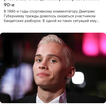
90-е
В 1990-е годы спортивному комментатору Дмитрию
Губерниеву трижды довелось оказаться участником
бандитских разборок. В одной из таких ситуаций ему
выдали тяжелый предмет и приказали вступить в драку,
однако он