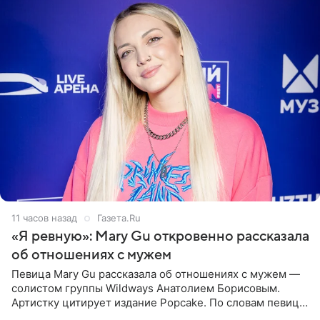
11 часов назад
Газета.Ru
«Я ревную»: Mary Gu откровенно рассказала
об отношениях с мужем
Певица Mary Gu рассказала об отношениях с мужем —
солистом группы Wildways Анатолием Борисовым.
Артистку цитирует издание Popcake. По словам певицы,
залог любви — это принять недостатки другого