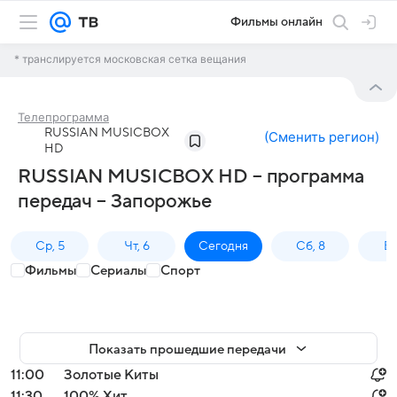
Фильмы онлайн
* транслируется московская сетка вещания
Телепрограмма
RUSSIAN MUSICBOX
(
Сменить регион
)
HD
RUSSIAN MUSICBOX HD – программа
передач – Запорожье
Ср, 5
Чт, 6
Сегодня
Сб, 8
Вс
Фильмы
Сериалы
Спорт
Показать прошедшие передачи
11:00
Золотые Киты
11:30
100% Хит