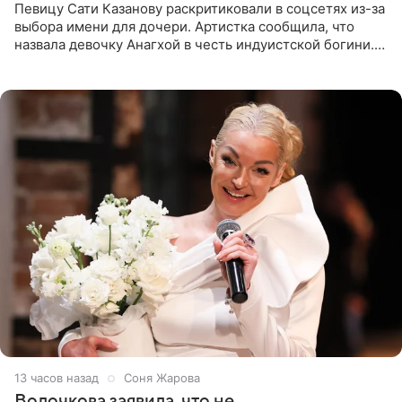
Певицу Сати Казанову раскритиковали в соцсетях из-за
выбора имени для дочери. Артистка сообщила, что
назвала девочку Анагхой в честь индуистской богини.
При этом исполнительница скрывала это имя от
поклонников
13 часов назад
Соня Жарова
Волочкова заявила, что не