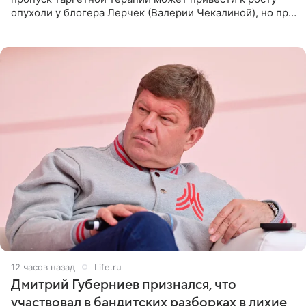
опухоли у блогера Лерчек (Валерии Чекалиной), но при
оперативном возобновлении лечения ущерб здоровью
не критичен,
12 часов назад
Life.ru
Дмитрий Губерниев признался, что
участвовал в бандитских разборках в лихие