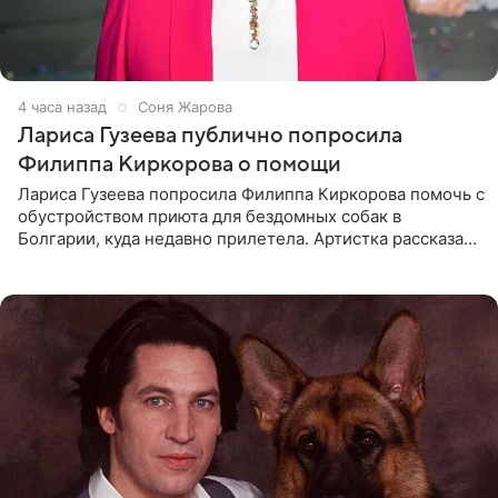
4 часа назад
Соня Жарова
Лариса Гузеева публично попросила
Филиппа Киркорова о помощи
Лариса Гузеева попросила Филиппа Киркорова помочь с
обустройством приюта для бездомных собак в
Болгарии, куда недавно прилетела. Артистка рассказала
о местных волонтерах, которые временно забирают
животных к