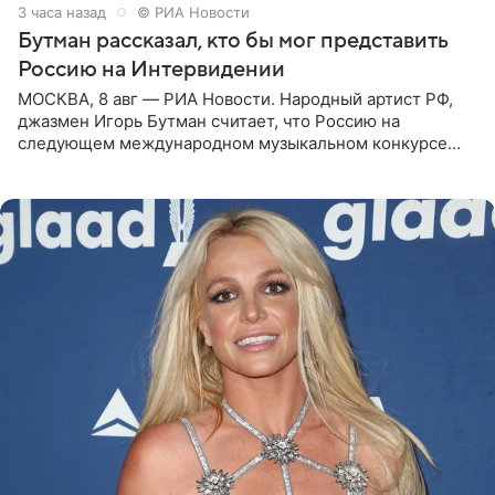
3 часа назад
© РИА Новости
Бутман рассказал, кто бы мог представить
Россию на Интервидении
МОСКВА, 8 авг — РИА Новости. Народный артист РФ,
джазмен Игорь Бутман считает, что Россию на
следующем международном музыкальном конкурсе
«Интервидение» могла бы представить молодая певица
Варвара Убель, так