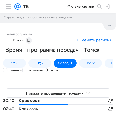
Фильмы онлайн
* транслируется московская сетка вещания
Телепрограмма
(
Сменить регион
)
Время
Время – программа передач – Томск
Чт, 6
Пт, 7
Сегодня
Вс, 9
Пн,
Фильмы
Сериалы
Спорт
Показать прошедшие передачи
20:40
Крик совы
02:40
Крик совы