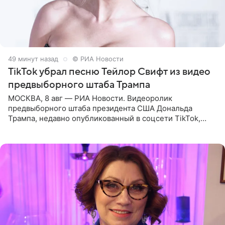
49 минут назад
© РИА Новости
TikTok убрал песню Тейлор Свифт из видео
предвыборного штаба Трампа
МОСКВА, 8 авг — РИА Новости. Видеоролик
предвыборного штаба президента США Дональда
Трампа, недавно опубликованный в соцсети TikTok,
остался без звуковой дорожки в виде песни August
(«Август») американской