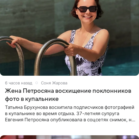
6 часов назад
Соня Жарова
Жена Петросяна восхищение поклонников
фото в купальнике
Татьяна Брухунова восхитила подписчиков фотографией
в купальнике во время отдыха. 37-летняя супруга
Евгения Петросяна опубликовала в соцсетях снимок, на
котором позирует у бассейна в белоснежном монокини
с