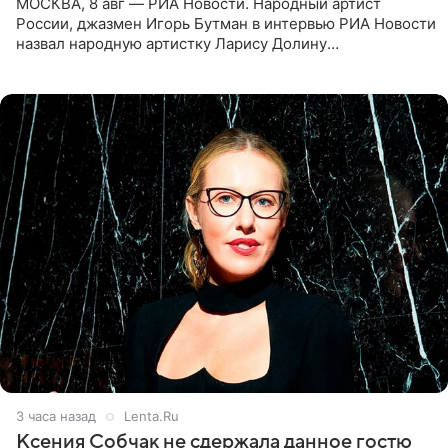
МОСКВА, 8 авг — РИА Новости. Народный артист
России, джазмен Игорь Бутман в интервью РИА Новости
назвал народную артистку Ларису Долину
великолепной певицей и рассказал о желании сделать с
ней новую совместную
3 часа назад
Lenta.Ru
Ксения Собчак не сдержала данное гостю