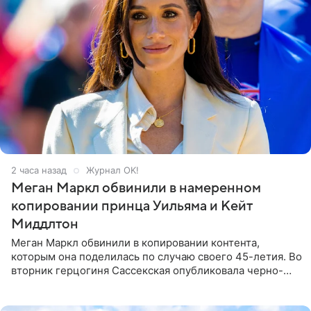
2 часа назад
Журнал OK!
Меган Маркл обвинили в намеренном
копировании принца Уильяма и Кейт
Миддлтон
Меган Маркл обвинили в копировании контента,
которым она поделилась по случаю своего 45-летия. Во
вторник герцогиня Сассекская опубликовала черно-
белую фотографию, на которой она прыгает в бассейн с
воздушными