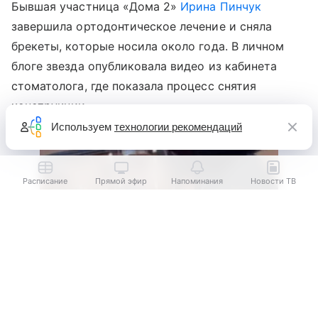
Бывшая участница «Дома 2»
Ирина Пинчук
завершила ортодонтическое лечение и сняла
брекеты, которые носила около года. В личном
блоге звезда опубликовала видео из кабинета
стоматолога, где показала процесс снятия
конструкции.
Используем
технологии рекомендаций
Расписание
Прямой эфир
Напоминания
Новости ТВ
Выберите комментарий
Выберите комментарий
Информация полезная и актуальная
Информация полезная и актуальная
Заголовок вводит в заблуждение
Заголовок вводит в заблуждение
Материал содержит неполные данные
Материал содержит неполные данные