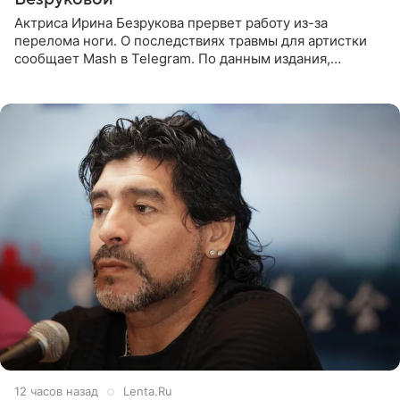
Актриса Ирина Безрукова прервет работу из-за
перелома ноги. О последствиях травмы для артистки
сообщает Mash в Telegram. По данным издания,
Безрукова пропустит 15 спектаклей — восемь показов
«Женитьбы Фигаро»,
12 часов назад
Lenta.Ru