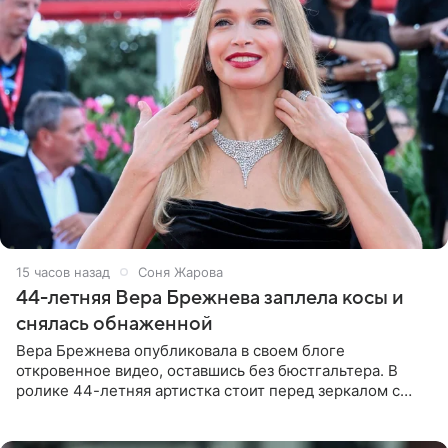
15 часов назад
Соня Жарова
44-летняя Вера Брежнева заплела косы и
снялась обнаженной
Вера Брежнева опубликовала в своем блоге
откровенное видео, оставшись без бюстгальтера. В
ролике 44-летняя артистка стоит перед зеркалом с
обнаженной грудью. Волосы певица собрала в косы и
надела головной убор.