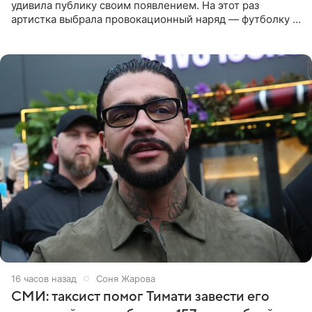
удивила публику своим появлением. На этот раз
артистка выбрала провокационный наряд — футболку с
принтом, имитирующим полуобнаженную грудь. Свой
образ Глюкоза
16 часов назад
Соня Жарова
СМИ: таксист помог Тимати завести его