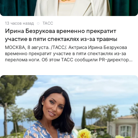
13 часов назад
ТАСС
Ирина Безрукова временно прекратит
участие в пяти спектаклях из-за травмы
МОСКВА, 8 августа. /ТАСС/. Актриса Ирина Безрукова
временно прекратит участие в пяти спектаклях из-за
перелома ноги. Об этом ТАСС сообщили PR-директор
артистки Станислав Влайку и пресс-атташе
Московского