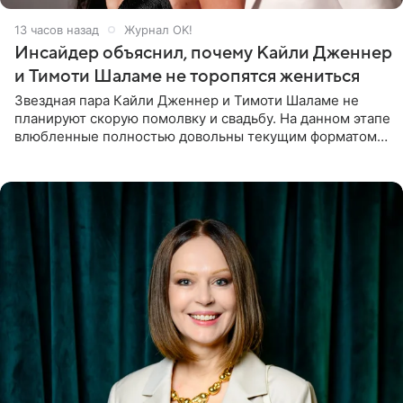
13 часов назад
Журнал OK!
Инсайдер объяснил, почему Кайли Дженнер
и Тимоти Шаламе не торопятся жениться
Звездная пара Кайли Дженнер и Тимоти Шаламе не
планируют скорую помолвку и свадьбу. На данном этапе
влюбленные полностью довольны текущим форматом
своих отношений и сознательно не хотят торопить
события. Сейчас