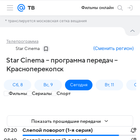
Фильмы онлайн
* транслируется московская сетка вещания
Телепрограмма
(
Сменить регион
)
Star Cinema
Star Cinema – программа передач –
Красноперекопск
Сб, 8
Вс, 9
Сегодня
Вт, 11
Ср,
Фильмы
Сериалы
Спорт
Показать прошедшие передачи
07:20
Слепой поворот (1-я серия)