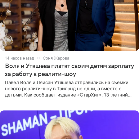
14 часов назад
Соня Жарова
Воля и Утяшева платят своим детям зарплату
за работу в реалити-шоу
Павел Воля и Ляйсан Утяшева отправились на съемки
нового реалити-шоу в Таиланд не одни, а вместе с
детьми. Как сообщает издание «СтарХит», 13-летний
Роберт и 11-летняя София не просто сопровождают
родителей, а