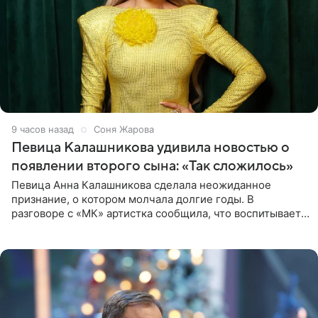
9 часов назад
Соня Жарова
Певица Калашникова удивила новостью о
появлении второго сына: «Так сложилось»
Певица Анна Калашникова сделала неожиданное
признание, о котором молчала долгие годы. В
разговоре с «МК» артистка сообщила, что воспитывает
не одного, а сразу двух сыновей. «На самом деле я
всегда мечтала, что