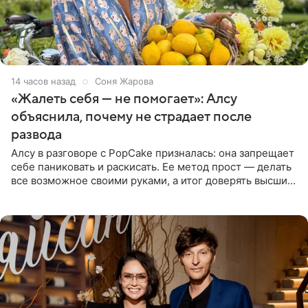
14 часов назад
Соня Жарова
«Жалеть себя — не помогает»: Алсу
объяснила, почему не страдает после
развода
Алсу в разговоре с PopCake призналась: она запрещает
себе паниковать и раскисать. Ее метод прост — делать
все возможное своими руками, а итог доверять высшим
силам. Певица утверждает, что истерики и потеря