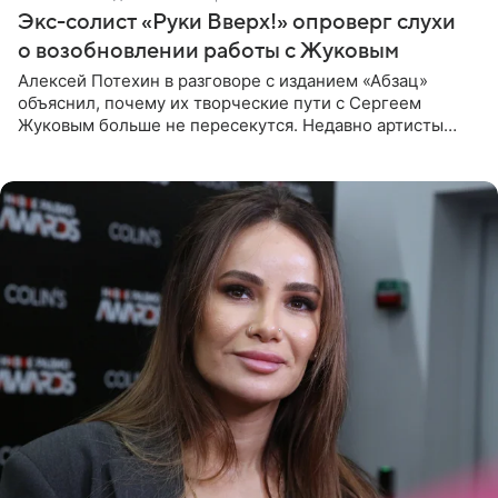
Экс-солист «Руки Вверх!» опроверг слухи
о возобновлении работы с Жуковым
Алексей Потехин в разговоре с изданием «Абзац»
объяснил, почему их творческие пути с Сергеем
Жуковым больше не пересекутся. Недавно артисты
воссоединились на большом концерте «30 нам уже!»,
который прошел в