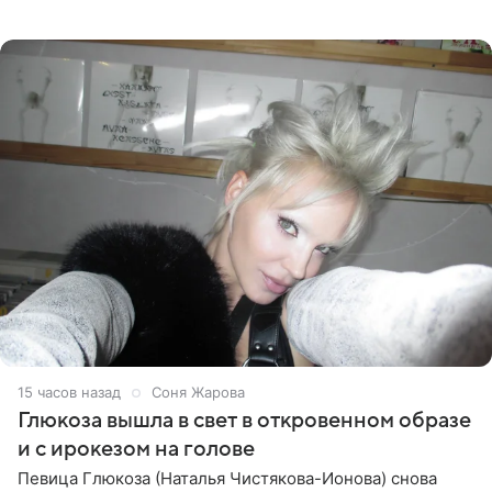
артистки РФ Ларисы Долиной подарить ей квартиру.
Ранее Долина
15 часов назад
Соня Жарова
Глюкоза вышла в свет в откровенном образе
и с ирокезом на голове
Певица Глюкоза (Наталья Чистякова-Ионова) снова