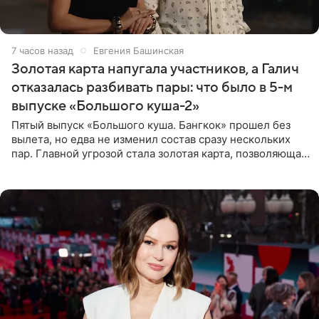
7 часов назад
Евгения Башинская
Золотая карта напугала участников, а Галич
отказалась разбивать пары: что было в 5-м
выпуске «Большого куша-2»
Пятый выпуск «Большого куша. Бангкок» прошел без
вылета, но едва не изменил состав сразу нескольких
пар. Главной угрозой стала золотая карта, позволяющая
разлучить один из дуэтов и поменять участников
местами.