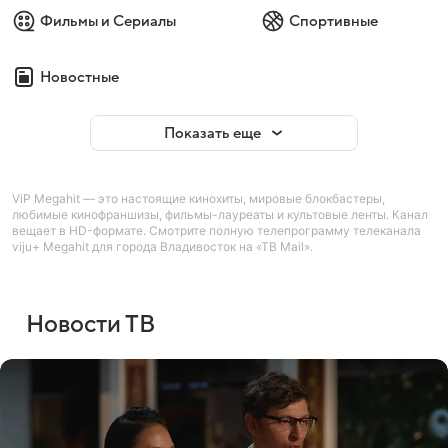
Фильмы и Сериалы
Спортивные
Новостные
Показать еще
ViP Megahit — это настоящие кинохиты, мировые блокбастеры,
любимые кинофраншизы, фильмы-лауреаты и культовые ленты. Канал
вещает в HD-формате. Смотрите полную телепрограмму телеканала
viju+ Megahit для города Владивосток на «ТВ Mail».
Новости ТВ