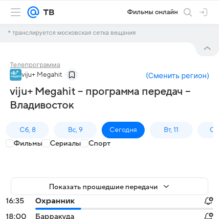
Фильмы онлайн
* транслируется московская сетка вещания
Телепрограмма
viju+ Megahit
(
Сменить регион
)
viju+ Megahit – программа передач –
Владивосток
Сб, 8
Вс, 9
Сегодня
Вт, 11
Ср,
Фильмы
Сериалы
Спорт
Показать прошедшие передачи
16:35
Охранник
18:00
Барракуда