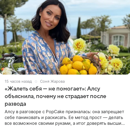
15 часов назад
Соня Жарова
«Жалеть себя — не помогает»: Алсу
объяснила, почему не страдает после
развода
Алсу в разговоре с PopCake призналась: она запрещает
себе паниковать и раскисать. Ее метод прост — делать
все возможное своими руками, а итог доверять высшим
силам. Певица утверждает, что истерики и потеря