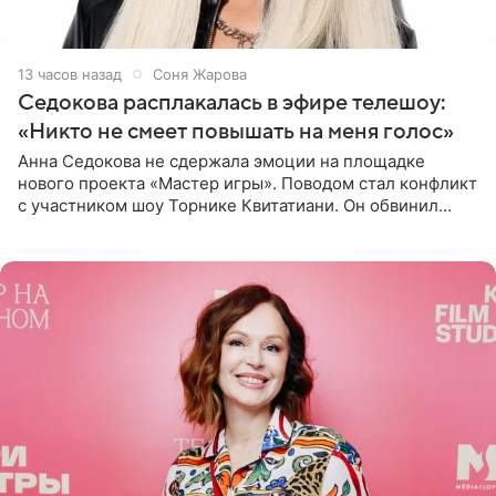
13 часов назад
Соня Жарова
Седокова расплакалась в эфире телешоу:
«Никто не смеет повышать на меня голос»
Анна Седокова не сдержала эмоции на площадке
нового проекта «Мастер игры». Поводом стал конфликт
с участником шоу Торнике Квитатиани. Он обвинил
певицу в нечестной игре, и словесная перепалка
переросла в