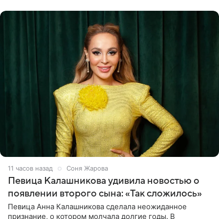
сторон.
11 часов назад
Соня Жарова
Певица Калашникова удивила новостью о
появлении второго сына: «Так сложилось»
Певица Анна Калашникова сделала неожиданное
признание, о котором молчала долгие годы. В