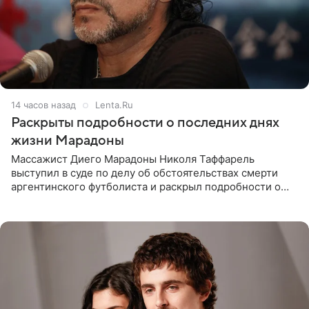
14 часов назад
Lenta.Ru
Раскрыты подробности о последних днях
жизни Марадоны
Массажист Диего Марадоны Николя Таффарель
выступил в суде по делу об обстоятельствах смерти
аргентинского футболиста и раскрыл подробности о
последних днях его жизни. Его слова приводит AFP. На
заседании