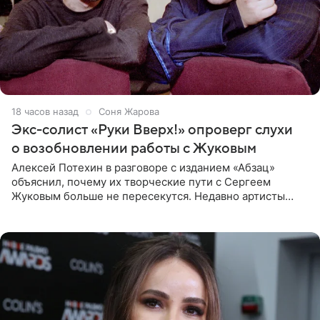
18 часов назад
Соня Жарова
Экс-солист «Руки Вверх!» опроверг слухи
о возобновлении работы с Жуковым
Алексей Потехин в разговоре с изданием «Абзац»
объяснил, почему их творческие пути с Сергеем
Жуковым больше не пересекутся. Недавно артисты
воссоединились на большом концерте «30 нам уже!»,
который прошел в