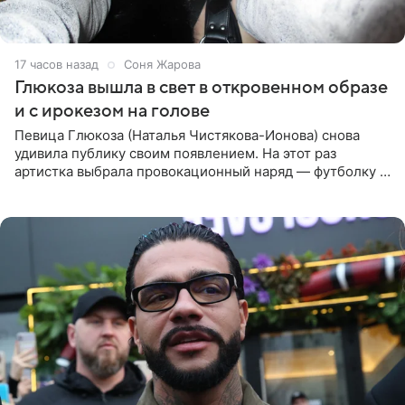
17 часов назад
Соня Жарова
Глюкоза вышла в свет в откровенном образе
и с ирокезом на голове
Певица Глюкоза (Наталья Чистякова-Ионова) снова
удивила публику своим появлением. На этот раз
артистка выбрала провокационный наряд — футболку с
принтом, имитирующим полуобнаженную грудь. Свой
образ Глюкоза