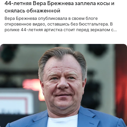
44-летняя Вера Брежнева заплела косы и
снялась обнаженной
Вера Брежнева опубликовала в своем блоге
откровенное видео, оставшись без бюстгальтера. В
ролике 44-летняя артистка стоит перед зеркалом с
обнаженной грудью. Волосы певица собрала в косы и
надела головной убор.