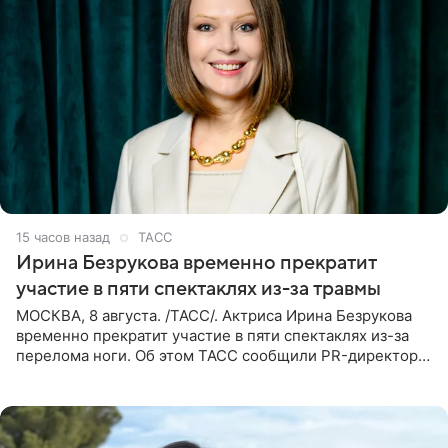
15 часов назад
ТАСС
Ирина Безрукова временно прекратит
участие в пяти спектаклях из-за травмы
МОСКВА, 8 августа. /ТАСС/. Актриса Ирина Безрукова
временно прекратит участие в пяти спектаклях из-за
перелома ноги. Об этом ТАСС сообщили PR-директор
артистки Станислав Влайку и пресс-атташе
Московского