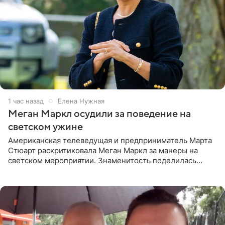
1 час назад
Елена Нужная
Меган Маркл осудили за поведение на
светском ужине
Американская телеведущая и предприниматель Марта
Стюарт раскритиковала Меган Маркл за манеры на
светском мероприятии. Знаменитость поделилась
деталями личной встречи с герцогиней Сассекской,
пишет PageSix. По