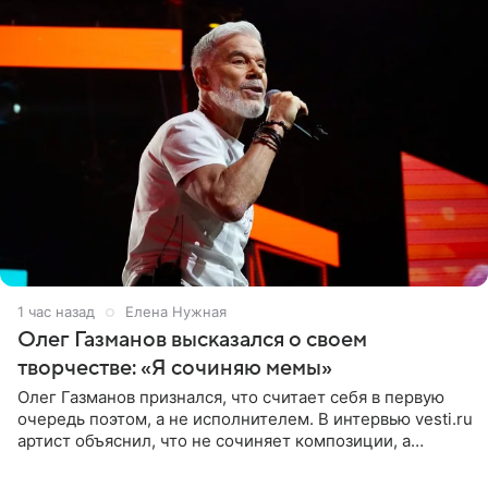
1 час назад
Елена Нужная
Олег Газманов высказался о своем
творчестве: «Я сочиняю мемы»
Олег Газманов признался, что считает себя в первую
очередь поэтом, а не исполнителем. В интервью vesti.ru
артист объяснил, что не сочиняет композиции, а
позволяет им появляться через себя. По словам
музыканта,