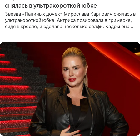
снялась в ультракороткой юбке
Звезда «Папиных дочек» Мирослава Карпович снялась в
ультракороткой юбке. Актриса позировала в гримерке,
сидя в кресле, и сделала несколько селфи. Кадры она
опубликовала на личной странице в социальной сети.