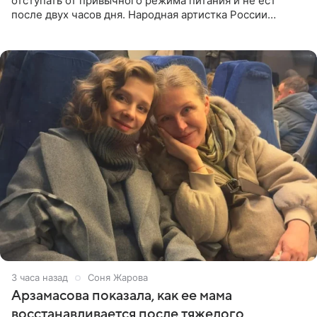
отступать от привычного режима питания и не ест
после двух часов дня. Народная артистка России
призналась, что особенно строго следит за рационом на
отдыхе, когда
3 часа назад
Соня Жарова
Арзамасова показала, как ее мама
восстанавливается после тяжелого