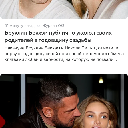
51 минуту назад
Журнал OK!
Бруклин Бекхэм публично уколол своих
родителей в годовщину свадьбы
Накануне Бруклин Бекхэм и Никола Пельтц отметили
первую годовщину своей повторной церемонии обмена
клятвами любви и верности, на которую не позвали
никого из клана Бекхэм. По словам инсайдеров, пара
считает это