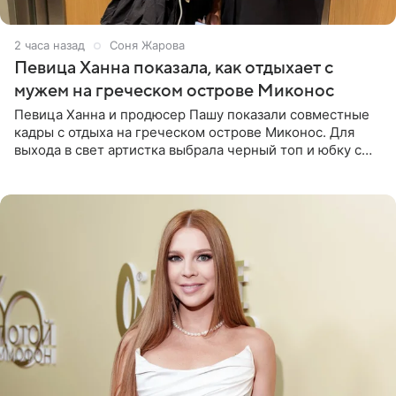
2 часа назад
Соня Жарова
Певица Ханна показала, как отдыхает с
мужем на греческом острове Миконос
Певица Ханна и продюсер Пашу показали совместные
кадры с отдыха на греческом острове Миконос. Для
выхода в свет артистка выбрала черный топ и юбку с
высоким разрезом. Дополнили образ босоножки в тон,
серьги с