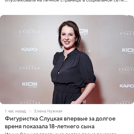
снимки из спортзала. На кадрах артистка позирует в
красном
1 час назад
Елена Нужная
Фигуристка Слуцкая впервые за долгое
время показала 18-летнего сына