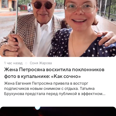
1 час назад
Соня Жарова
Жена Петросяна восхитила поклонников
фото в купальнике: «Как сочно»
Жена Евгения Петросяна привела в восторг
подписчиков новым снимком с отдыха. Татьяна
Брухунова предстала перед публикой в эффектном
черно-сиреневом монокини, позируя прямо в бассейне.
«Ох, как сочно», «Татьяна,