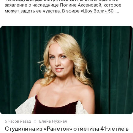
заявление о наследнице Полине Аксеновой, которое
может задеть ее чувства. В эфире «Шоу Воли» 50-
летняя знаменитость откровенно призналась, что не
считает свою дочь
5 часов назад
Елена Нужная
Студилина из «Ранеток» отметила 41-летие в