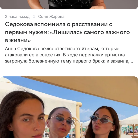
2 часа назад
Соня Жарова
Седокова вспомнила о расставании с
первым мужем: «Лишилась самого важного
в жизни»
Анна Седокова резко ответила хейтерам, которые
атаковали ее в соцсетях. В ходе перепалки артистка
затронула болезненную тему первого брака и заявила,
что чужие судьбы — не ее зона ответственности. От
Валентина