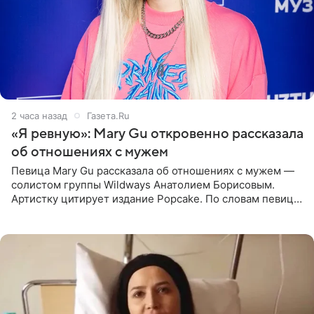
2 часа назад
Газета.Ru
«Я ревную»: Mary Gu откровенно рассказала
об отношениях с мужем
Певица Mary Gu рассказала об отношениях с мужем —
солистом группы Wildways Анатолием Борисовым.
Артистку цитирует издание Popcake. По словам певицы,
залог любви — это принять недостатки другого
человека. Также