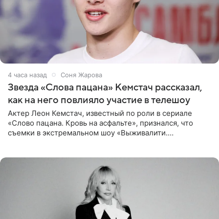
4 часа назад
Соня Жарова
Звезда «Слова пацана» Кемстач рассказал,
как на него повлияло участие в телешоу
Актер Леон Кемстач, известный по роли в сериале
«Слово пацана. Кровь на асфальте», признался, что
съемки в экстремальном шоу «Выживалити.
Наследники» кардинально повлияли на его образ жизни.
Подробностями он