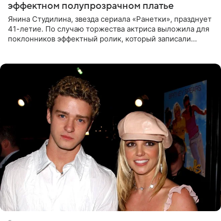
эффектном полупрозрачном платье
Янина Студилина, звезда сериала «Ранетки», празднует
41-летие. По случаю торжества актриса выложила для
поклонников эффектный ролик, который записали
прошлой ночью. В кадре артистка предстала в
вечернем