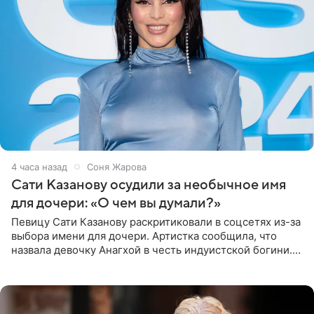
4 часа назад
Соня Жарова
Сати Казанову осудили за необычное имя
для дочери: «О чем вы думали?»
Певицу Сати Казанову раскритиковали в соцсетях из-за
выбора имени для дочери. Артистка сообщила, что
назвала девочку Анагхой в честь индуистской богини.
При этом исполнительница скрывала это имя от
поклонников