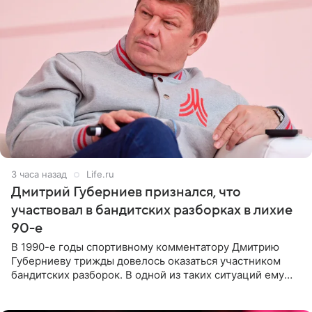
3 часа назад
Life.ru
Дмитрий Губерниев признался, что
участвовал в бандитских разборках в лихие
90-е
В 1990-е годы спортивному комментатору Дмитрию
Губерниеву трижды довелось оказаться участником
бандитских разборок. В одной из таких ситуаций ему
выдали тяжелый предмет и приказали вступить в драку,
однако он