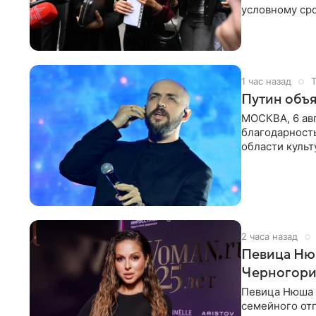
условному сро
бизнес-партне
1 час назад
Путин объя
МОСКВА, 6 авг
благодарность
области культ
официальном
2 часа назад
Певица Нюш
Черногор
Певица Нюша 
семейного отп