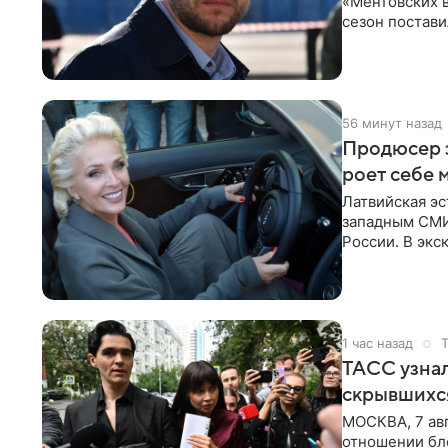
«Ментовских 
сезон постави
главной роли
56 минут назад
Продюсер з
роет себе 
Латвийская эс
западным СМИ 
России. В экс
отметил, что
1 час назад
ТАСС узнал
скрывшихся
МОСКВА, 7 авг
отношении бл