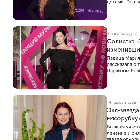
детьми. Она п
городов. Ста
3 часа назад
Солистка «
изменивши
Певица Мария
рассказала о 
Парвизом Ясин
стала для нее
14 часов назад
Экс-звезда
мясорубку 
Бывшая участ
лечение и сня
звезда опубли