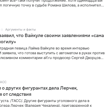
войн» все-таки получит продолжение. Хотя одиннадцатый
л логичную точку в судьбе Романа Шилова, а исполнитель
Аргументы и факты
аявил, что Вайкуле своими заявлениями «сама
могилу»
традная певица Лайма Вайкуле во время интервью
заявила, что готова выступить с автоматом в руках против
клюзивном комментарии aif.ru продюсер Сергей Дворцов
ТАСС
 о других фигурантах дела Лерчек,
 от следствия
уста. /ТАСС/. Другие фигуранты уголовного дела в
огера Лерчек (Валерия Чекалина), приговоренной к