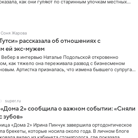
оказала, как они гуляют по старинным улочкам местных
ршей
Соня Жарова
Тутси» рассказала об отношениях с
м ей экс-мужем
 Вебер в интервью Наталье Подольской откровенно
том, как тяжело она переживала развод с бизнесменом
овым. Артистка призналась, что измена бывшего супруга
super.ru
 «Дома 2» сообщила о важном событии: «Сняли
с зубов»
ница «Дома 2» Ирина Пинчук завершила ортодонтическое
ла брекеты, которые носила около года. В личном блоге
ковала видео из кабинета стоматолога, где показала