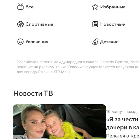
Все
Избранные
Спортивные
Новостные
Увлечения
Детские
Российская версия международного канала Comedy Central, Par
вещание на русском языке. Озвучка осуществляется популярными
для города Омск на «ТВ Mail».
Новости ТВ
16 минут назад
«Я за честн
дочери в к
Пелагея откро