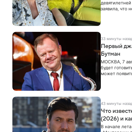
девятилетней
заявила, что 
Пелагея
33 минуты наза
Первый джа
Бутман
МОСКВА, 7 авг
будет готовит
может появит
проработка
43 минуты наза
Что извест
(2026) и к
В начале лета