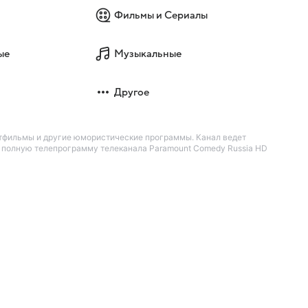
Фильмы и Сериалы
ые
Музыкальные
Другое
ьтфильмы и другие юмористические программы. Канал ведет
е полную телепрограмму телеканала Paramount Comedy Russia HD