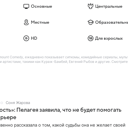
Основные
Центральные
Местные
Образовательн
HD
Для взрослых
amount Comedy, ежедневно показывает ситкомы, комедийные сериалы, мул
 артистами, такими как Кураж-Бамбей, Евгений Рыбов и другие. Смотрит
Соня Жарова
ость»: Пелагея заявила, что не будет помогать
арьере
венно рассказала о том, какой судьбы она не желает своей