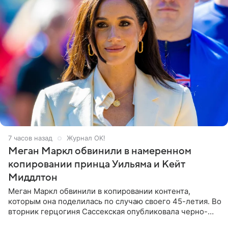
7 часов назад
Журнал OK!
Меган Маркл обвинили в намеренном
копировании принца Уильяма и Кейт
Миддлтон
Меган Маркл обвинили в копировании контента,
которым она поделилась по случаю своего 45-летия. Во
вторник герцогиня Сассекская опубликовала черно-
белую фотографию, на которой она прыгает в бассейн с