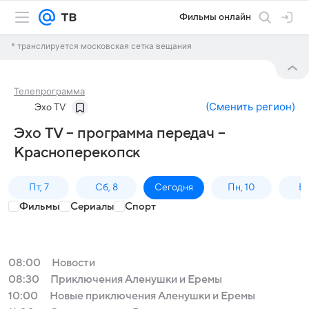
Фильмы онлайн
* транслируется московская сетка вещания
Телепрограмма
(
Сменить регион
)
Эхо TV
Эхо TV – программа передач –
Красноперекопск
Пт, 7
Сб, 8
Сегодня
Пн, 10
Вт,
Фильмы
Сериалы
Спорт
08:00
Новости
08:30
Приключения Аленушки и Еремы
10:00
Новые приключения Аленушки и Еремы