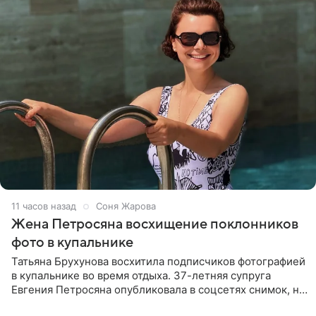
11 часов назад
Соня Жарова
Жена Петросяна восхищение поклонников
фото в купальнике
Татьяна Брухунова восхитила подписчиков фотографией
в купальнике во время отдыха. 37-летняя супруга
Евгения Петросяна опубликовала в соцсетях снимок, на
котором позирует у бассейна в белоснежном монокини