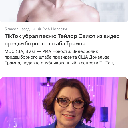
5 часов назад
© РИА Новости
TikTok убрал песню Тейлор Свифт из видео
предвыборного штаба Трампа
МОСКВА, 8 авг — РИА Новости. Видеоролик
предвыборного штаба президента США Дональда
Трампа, недавно опубликованный в соцсети TikTok,
остался без звуковой дорожки в виде песни August
(«Август») американской