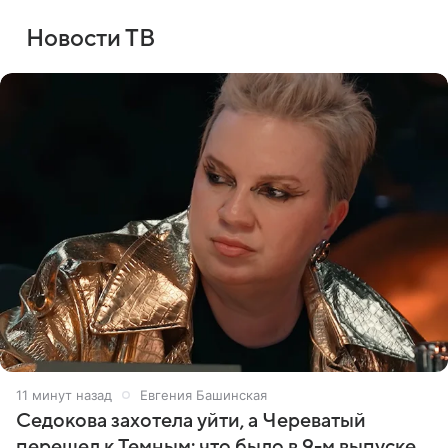
Новости ТВ
11 минут назад
Евгения Башинская
Седокова захотела уйти, а Череватый
перешел к Темным: что было в 9-м выпуске