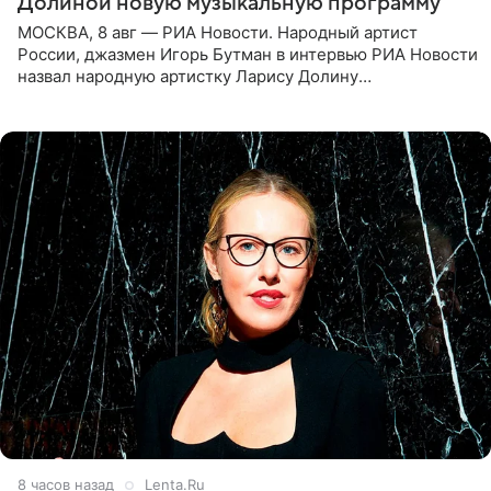
Долиной новую музыкальную программу
МОСКВА, 8 авг — РИА Новости. Народный артист
России, джазмен Игорь Бутман в интервью РИА Новости
назвал народную артистку Ларису Долину
великолепной певицей и рассказал о желании сделать с
ней новую совместную
8 часов назад
Lenta.Ru