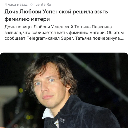
4 часа назад
Lenta.Ru
Дочь Любови Успенской решила взять
фамилию матери
Дочь певицы Любови Успенской Татьяна Плаксина
заявила, что собирается взять фамилию матери. Об этом
сообщает Telegram-канал Super. Татьяна подчеркнула,
что приняла решение о смене фамилии, поскольку
именно от