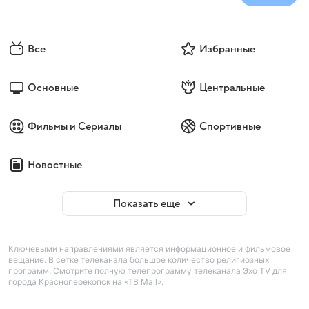
Все
Избранные
Основные
Центральные
Фильмы и Сериалы
Спортивные
Новостные
Показать еще
Ключевыми направлениями является информационное и фильмовое
вещание. В сетке телеканала большое количество религиозных
программ. Смотрите полную телепрограмму телеканала Эхо TV для
города Красноперекопск на «ТВ Mail».