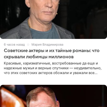
6 часов назад
Мария Владимирова
Советские актеры и их тайные романы: что
скрывали любимцы миллионов
Красивые, харизматичные, востребованные да еще и
надежные мужья и верные спутники — неудивительно,
что этих советских актеров обожали и уважали все
женщины большой страны, и наверняка не раз ставили
их в