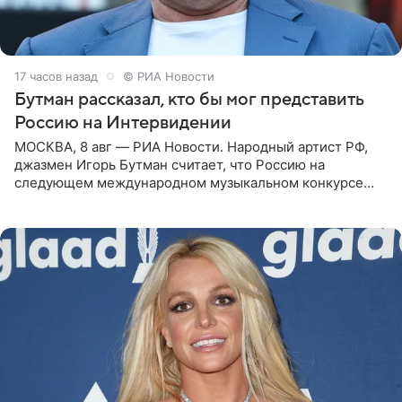
17 часов назад
© РИА Новости
Бутман рассказал, кто бы мог представить
Россию на Интервидении
МОСКВА, 8 авг — РИА Новости. Народный артист РФ,
джазмен Игорь Бутман считает, что Россию на
следующем международном музыкальном конкурсе
«Интервидение» могла бы представить молодая певица
Варвара Убель, так