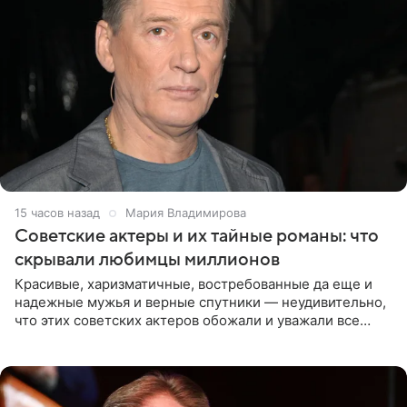
15 часов назад
Мария Владимирова
Советские актеры и их тайные романы: что
скрывали любимцы миллионов
Красивые, харизматичные, востребованные да еще и
надежные мужья и верные спутники — неудивительно,
что этих советских актеров обожали и уважали все
женщины большой страны, и наверняка не раз ставили
их в