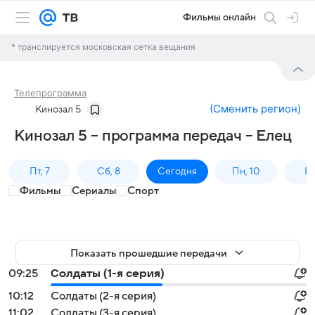
Фильмы онлайн
* транслируется московская сетка вещания
Телепрограмма
(
Сменить регион
)
Кинозал 5
Кинозал 5 – программа передач – Елец
Пт, 7
Сб, 8
Сегодня
Пн, 10
Вт,
Фильмы
Сериалы
Спорт
Показать прошедшие передачи
09:25
Солдаты (1-я серия)
10:12
Солдаты (2-я серия)
11:02
Солдаты (3-я серия)