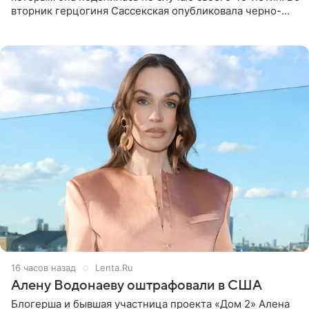
вторник герцогиня Сассекская опубликовала черно-
белую фотографию, на которой она прыгает в бассейн с
воздушными
16 часов назад
Lenta.Ru
Алену Водонаеву оштрафовали в США
Блогерша и бывшая участница проекта «Дом 2» Алена