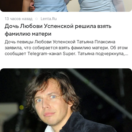
13 часов назад
Lenta.Ru
Дочь Любови Успенской решила взять
фамилию матери
Дочь певицы Любови Успенской Татьяна Плаксина
заявила, что собирается взять фамилию матери. Об этом
сообщает Telegram-канал Super. Татьяна подчеркнула,
что приняла решение о смене фамилии, поскольку
именно от