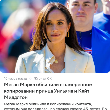
16 часов назад
Журнал OK!
Меган Маркл обвинили в намеренном
копировании принца Уильяма и Кейт
Миддлтон
Меган Маркл обвинили в копировании контента,
которым она поделилась по случаю своего 45-летия. Во