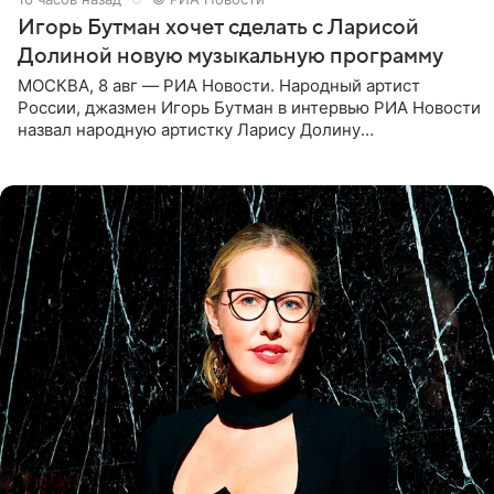
Игорь Бутман хочет сделать с Ларисой
Долиной новую музыкальную программу
МОСКВА, 8 авг — РИА Новости. Народный артист
России, джазмен Игорь Бутман в интервью РИА Новости
назвал народную артистку Ларису Долину
великолепной певицей и рассказал о желании сделать с
ней новую совместную