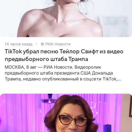
14 часов назад
© РИА Новости
TikTok убрал песню Тейлор Свифт из видео
предвыборного штаба Трампа
МОСКВА, 8 авг — РИА Новости. Видеоролик
предвыборного штаба президента США Дональда
Трампа, недавно опубликованный в соцсети TikTok,
остался без звуковой дорожки в виде песни August
(«Август») американской