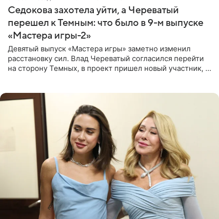
Седокова захотела уйти, а Череватый
перешел к Темным: что было в 9-м выпуске
«Мастера игры-2»
Девятый выпуск «Мастера игры» заметно изменил
расстановку сил. Влад Череватый согласился перейти
на сторону Темных, в проект пришел новый участник, а
Курбан Омаров и Анна Седокова оказались под таким
давлением.