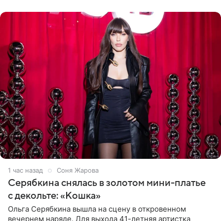
розовом купальнике с
1 час назад
Соня Жарова
Серябкина снялась в золотом мини-платье
с декольте: «Кошка»
Ольга Серябкина вышла на сцену в откровенном
вечернем наряде. Для выхода 41-летняя артистка