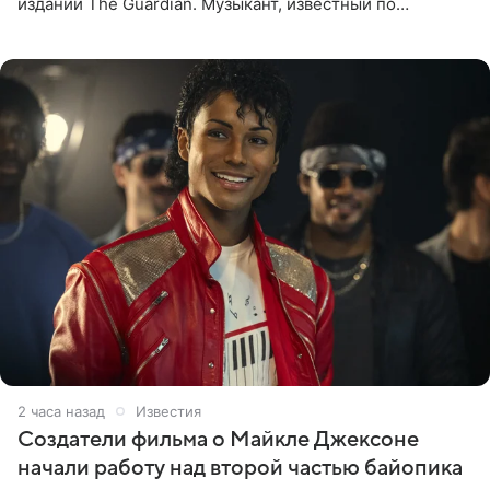
издании The Guardian. Музыкант, известный по
сотрудничеству с Мадонной, Бритни Спирс и
коллективами Blur и U2,
2 часа назад
Известия
Создатели фильма о Майкле Джексоне
начали работу над второй частью байопика