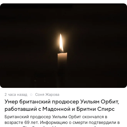
привычной
2 часа назад
Соня Жарова
Умер британский продюсер Уильям Орбит,
работавший с Мадонной и Бритни Спирс
Британский продюсер Уильям Орбит скончался в
возрасте 69 лет. Информацию о смерти подтвердили в