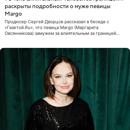
раскрыты подробности о муже певицы
Margo
Продюсер Сергей Дворцов рассказал в беседе с
«Газетой.Ru», что певица Margo (Маргарита
Овсянникова) замужем за влиятельным за границей
бизнесменом. По словам Дворцова, о браке протеже
Филиппа Киркорова в