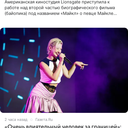
Американская киностудия Lionsgate приступила к
работе над второй частью биографического фильма
(байопика) под названием «Майкл» о певце Майкле
Джексоне. Об этом 6 августа сообщил онлайн-ресурс
Deadline
2 часа назад
Газета.Ru
«Очень влиятельный человек за границей»: