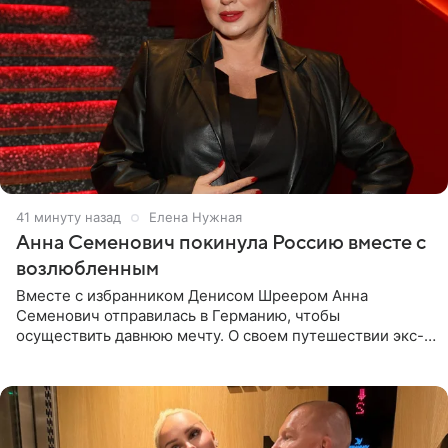
41 минуту назад
Елена Нужная
Анна Семенович покинула Россию вместе с
возлюбленным
Вместе с избранником Денисом Шреером Анна
Семенович отправилась в Германию, чтобы
осуществить давнюю мечту. О своем путешествии экс-
солистка «Блестящих» рассказала поклонникам на
личной странице в социальной