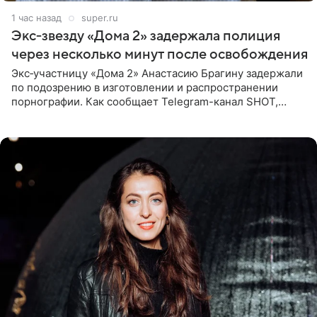
1 час назад
super.ru
Экс‑звезду «Дома 2» задержала полиция
через несколько минут после освобождения
Экс‑участницу «Дома 2» Анастасию Брагину задержали
по подозрению в изготовлении и распространении
порнографии. Как сообщает Telegram-канал SHOT,
девушка может оказаться в СИЗО. Следствие
ходатайствует об