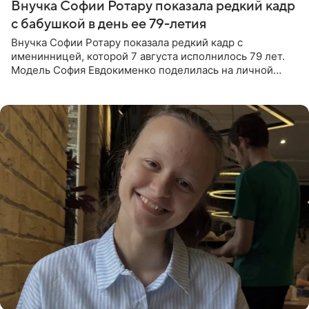
Внучка Софии Ротару показала редкий кадр
с бабушкой в день ее 79-летия
Внучка Софии Ротару показала редкий кадр с
именинницей, которой 7 августа исполнилось 79 лет.
Модель София Евдокименко поделилась на личной
странице в социальной сети фотографией знаменитой
бабушки. На снимке