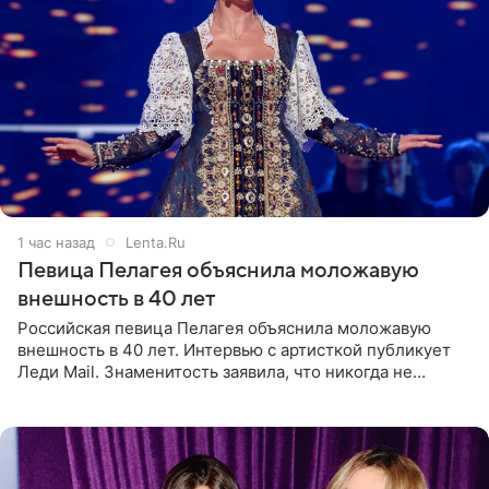
1 час назад
Lenta.Ru
Певица Пелагея объяснила моложавую
внешность в 40 лет
Российская певица Пелагея объяснила моложавую
внешность в 40 лет. Интервью с артисткой публикует
Леди Mail. Знаменитость заявила, что никогда не
прибегала к филлерам. При этом она регулярно
посещает