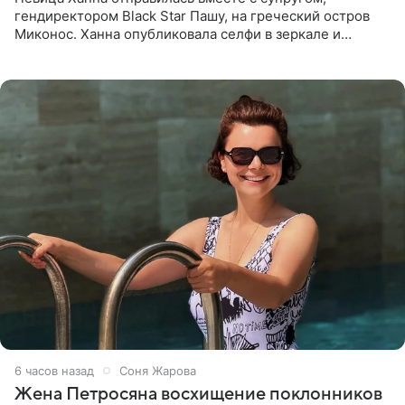
гендиректором Black Star Пашу, на греческий остров
Миконос. Ханна опубликовала селфи в зеркале и
призналась, что сейчас особенно довольна собой. По
словам певицы, она
6 часов назад
Соня Жарова
Жена Петросяна восхищение поклонников