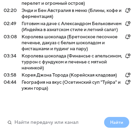
перелет и огромный остров)
02:20
Энди и Бен Австралия в меню (Блины, кофе и
ферментация)
02:49
Готовим на даче с Александром Бельковичем
(Индейка в азиатском стиле и летний салат)
03:08
Королева шоколада (Бретонское песочное
печенье, дакуаз с белым шоколадом и
фисташками и пудинг на пару)
03:34
Королева шоколада (Финансье с апельсином,
туррон с фундуком и печенье с мятной
начинкой)
03:58
Корея Джона Торода (Корейская кладовая)
04:44
География на вкус (Осетинский суп "Туйра" и
ужин горца)
Найти