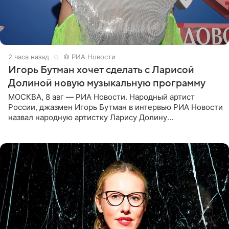
2 часа назад
© РИА Новости
Игорь Бутман хочет сделать с Ларисой
Долиной новую музыкальную программу
МОСКВА, 8 авг — РИА Новости. Народный артист
России, джазмен Игорь Бутман в интервью РИА Новости
назвал народную артистку Ларису Долину
великолепной певицей и рассказал о желании сделать с
ней новую совместную