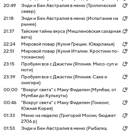
20:49
Энди и Бен Австралия в меню (Тропический
север)
21:18
Энди и Бен Австралия в меню (Испытание на
рынке)
21:37
Тайские тайны вкуса (Мишленовская сахарная
вата)
22:24
Мировой повар (Кухня Греции. Юварлакья)
22:51
Мировой повар (Кухня Италии. Кростини по-
тоскански)
23:15
Пробуем все с Джастин (Япония. Мисо-суп и
моти)
23:39
Пробуем все с Джастин (Япония. Саке и
онигири)
00:00
"Вокруг света" с Ману Фиделем (Мумбаи, от
Мумбаи до Кулькуты)
00:46
"Вокруг света" с Ману Фиделем (Гонконг,
Южная Корея)
01:33
Меню на неделю (Григорий Мосин, бюджет
2706 р)
01:53
Энди и Бен Австралия в меню (Рыбалка,