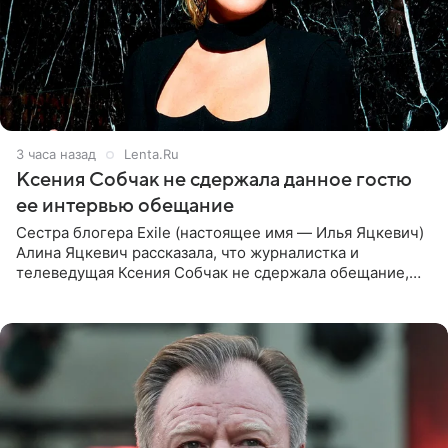
3 часа назад
Lenta.Ru
Ксения Собчак не сдержала данное гостю
ее интервью обещание
Сестра блогера Exile (настоящее имя — Илья Яцкевич)
Алина Яцкевич рассказала, что журналистка и
телеведущая Ксения Собчак не сдержала обещание,
которое дала ему во время интервью с ним. Об этом она
заявила в