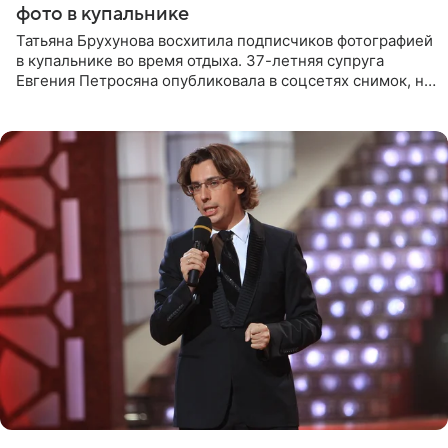
фото в купальнике
Татьяна Брухунова восхитила подписчиков фотографией
в купальнике во время отдыха. 37-летняя супруга
Евгения Петросяна опубликовала в соцсетях снимок, на
котором позирует у бассейна в белоснежном монокини
с