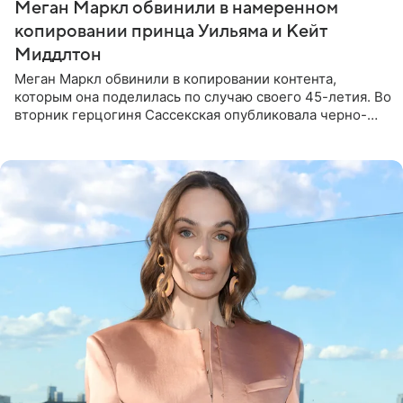
Меган Маркл обвинили в намеренном
копировании принца Уильяма и Кейт
Миддлтон
Меган Маркл обвинили в копировании контента,
которым она поделилась по случаю своего 45-летия. Во
вторник герцогиня Сассекская опубликовала черно-
белую фотографию, на которой она прыгает в бассейн с
воздушными