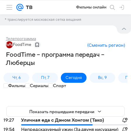
Фильмы онлайн
* транслируется московская сетка вещания
Телепрограмма
FoodTime
(
Сменить регион
)
FoodTime – программа передач –
Люберцы
Чт, 6
Пт, 7
Сегодня
Вс, 9
Пн,
Фильмы
Сериалы
Спорт
Показать прошедшие передачи
19:27
Уличная еда с Дэном Хонгом (Тако)
19:54
Непредсказуемый ужин (За двумя нисуазами)