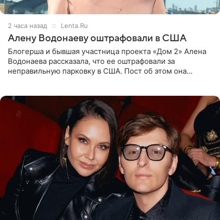
2 часа назад
Lenta.Ru
Алену Водонаеву оштрафовали в США
Блогерша и бывшая участница проекта «Дом 2» Алена
Водонаева рассказала, что ее оштрафовали за
неправильную парковку в США. Пост об этом она
опубликовала в своем Telegram-канале. Она заявила,
что во время отдыха