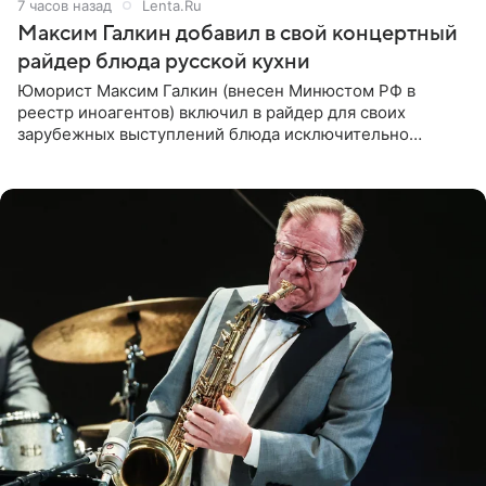
7 часов назад
Lenta.Ru
Максим Галкин добавил в свой концертный
райдер блюда русской кухни
Юморист Максим Галкин (внесен Минюстом РФ в
реестр иноагентов) включил в райдер для своих
зарубежных выступлений блюда исключительно
русской кухни. Об этом сообщает РИА Новости.
Согласно документу, в гримерную