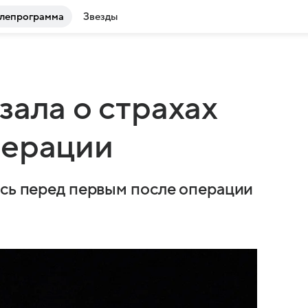
лепрограмма
Звезды
зала о страхах
перации
ась перед первым после операции