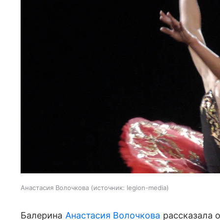
Анастасия Волочкова
источник:
legion-media
Балерина
Анастасия Волочкова
рассказала о