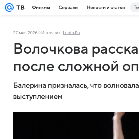
Фильмы
Сериалы
Новости и статьи
Те
27 мая 2026
Источник:
Lenta.Ru
Волочкова расска
после сложной о
Балерина призналась, что волновал
выступлением