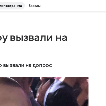
лепрограмма
Звезды
y вызвали на
ю вызвали на допрос