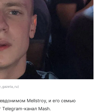
_gazeta_ru
евдонимом Mellstroy, и его семью
 Telegram-канал Mash.