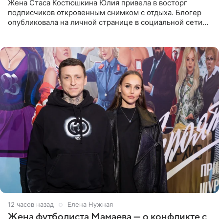
Жена Стаса Костюшкина Юлия привела в восторг
подписчиков откровенным снимком с отдыха. Блогер
опубликовала на личной странице в социальной сети
фото в ярком бикини, позируя на пирсе во время отпуска
в Турции,
12 часов назад
Елена Нужная
Жена футболиста Мамаева — о конфликте с