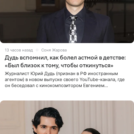
13 часов назад
Соня Жарова
Дудь вспомнил, как болел астмой в детстве:
«Был близок к тому, чтобы откинуться»
Журналист Юрий Дудь (признан в РФ иностранным
агентом) в новом выпуске своего YouTube-канала, где
он беседовал с кинокомпозитором Евгением
Гальпериным, поделился личной историей о борьбе с
бронхиальной астмой в