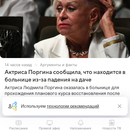
14 часов назад
Аргументы и факты
Актриса Поргина сообщила, что находится в
больнице из-за падения на даче
Актриса Людмила Поргина оказалась в больнице для
прохождения планового курса восстановления после
падения на даче. Вдова актера Николая Караченцова
рассказала об этом сайту MK.ru. Знаменитость получила
Используем
технологии рекомендаций
сильный
Расписание
Прямой эфир
Напоминания
Новости ТВ