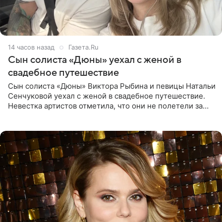
14 часов назад
Газета.Ru
Сын солиста «Дюны» уехал с женой в
свадебное путешествие
Сын солиста «Дюны» Виктора Рыбина и певицы Натальи
Сенчуковой уехал с женой в свадебное путешествие.
Невестка артистов отметила, что они не полетели за
границу, а выбрали для отдыха эко-комплекс в
Калужской