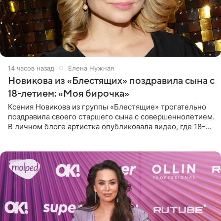
14 часов назад
Елена Нужная
Новикова из «Блестящих» поздравила сына с
18-летием: «Моя бирочка»
Ксения Новикова из группы «Блестящие» трогательно
поздравила своего старшего сына с совершеннолетием.
В личном блоге артистка опубликовала видео, где 18-
летний Мирон легко подхватил маму на руки и закружил
во