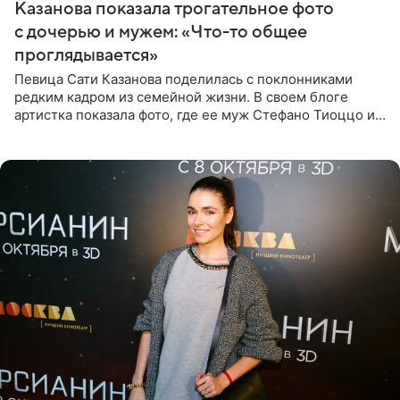
Казанова показала трогательное фото
с дочерью и мужем: «Что-то общее
проглядывается»
Певица Сати Казанова поделилась с поклонниками
редким кадром из семейной жизни. В своем блоге
артистка показала фото, где ее муж Стефано Тиоццо и
их маленькая дочь спят рядом. На снимке отец и
малышка лежат в