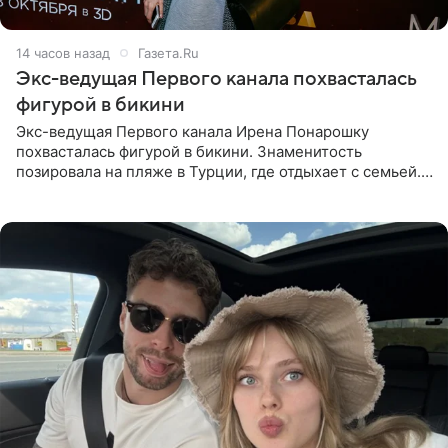
14 часов назад
Газета.Ru
Экс-ведущая Первого канала похвасталась
фигурой в бикини
Экс-ведущая Первого канала Ирена Понарошку
похвасталась фигурой в бикини. Знаменитость
позировала на пляже в Турции, где отдыхает с семьей.
Она поделилась кадрами с отдыха в Instagram (владелец
компания Meta