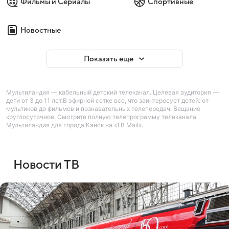
Фильмы и Сериалы
Спортивные
Новостные
Показать еще
Мультиландия — кабельный детский телеканал. Целевая аудитория —
дети от 3 до 11 лет.В эфирной сетке все, что заинтересует детей: от
мультиков до фильмов и познавательных телепередач. Вещание
круглосуточное. Смотрите полную телепрограмму телеканала
Мультиландия для города Канск на «ТВ Mail».
Новости ТВ