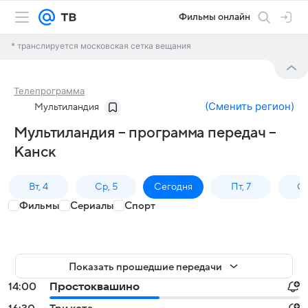
Фильмы онлайн
* транслируется московская сетка вещания
Телепрограмма
(
Сменить регион
)
Мультиландия
Мультиландия – программа передач –
Канск
Вт, 4
Ср, 5
Сегодня
Пт, 7
Сб
Фильмы
Сериалы
Спорт
Показать прошедшие передачи
14:00
Простоквашино