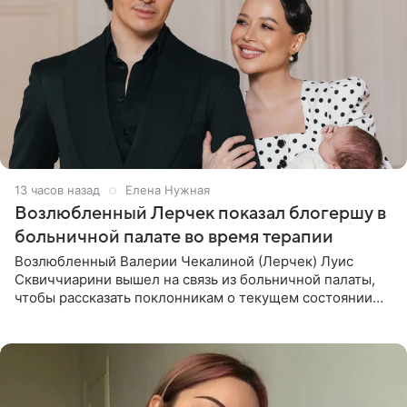
13 часов назад
Елена Нужная
Возлюбленный Лерчек показал блогершу в
больничной палате во время терапии
Возлюбленный Валерии Чекалиной (Лерчек) Луис
Сквиччиарини вышел на связь из больничной палаты,
чтобы рассказать поклонникам о текущем состоянии
блогерши. Он подтвердил, что основной курс
химиотерапии позади, но