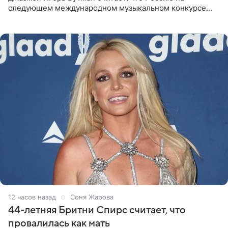
следующем международном музыкальном конкурсе
«Интервидение» могла бы представить молодая певица
Варвара Убель, так
12 часов назад
Соня Жарова
44-летняя Бритни Спирс считает, что
провалилась как мать