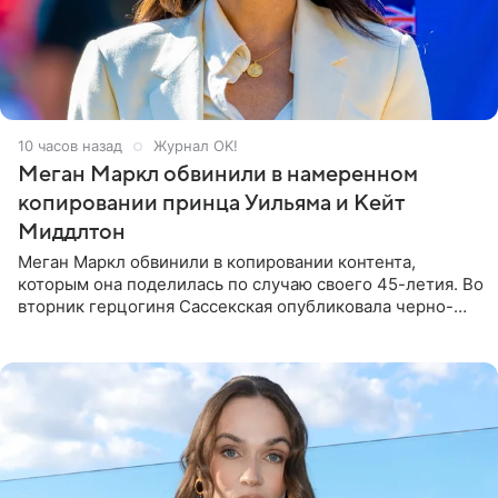
10 часов назад
Журнал OK!
Меган Маркл обвинили в намеренном
копировании принца Уильяма и Кейт
Миддлтон
Меган Маркл обвинили в копировании контента,
которым она поделилась по случаю своего 45-летия. Во
вторник герцогиня Сассекская опубликовала черно-
белую фотографию, на которой она прыгает в бассейн с
воздушными