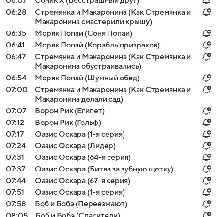
06:07
Соник Х (Бесстрашный друг)
06:28
Стремянка и Макаронина (Как Стремянка и
Макаронина смастерили крышу)
06:35
Моряк Попай (Соня Попай)
06:41
Моряк Попай (Корабль призраков)
06:47
Стремянка и Макаронина (Как Стремянка и
Макаронина обустраивались)
06:54
Моряк Попай (Шумный обед)
07:00
Стремянка и Макаронина (Как Стремянка и
Макаронина делали сад)
07:07
Ворон Рик (Египет)
07:12
Ворон Рик (Гольф)
07:17
Оазис Оскара (1-я серия)
07:24
Оазис Оскара (Лидер)
07:31
Оазис Оскара (64-я серия)
07:37
Оазис Оскара (Битва за зубную щетку)
07:44
Оазис Оскара (67-я серия)
07:51
Оазис Оскара (1-я серия)
07:58
Боб и Бобэ (Переезжают)
08:05
Боб и Бобэ (Спасители)