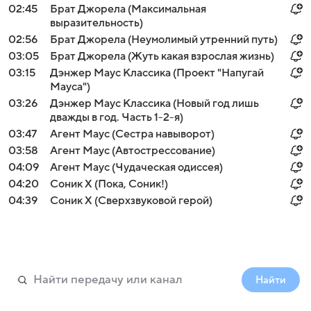
02:45
Брат Джорела (Максимальная
выразительность)
02:56
Брат Джорела (Неумолимый утренний путь)
03:05
Брат Джорела (Жуть какая взрослая жизнь)
03:15
Дэнжер Маус Классика (Проект "Напугай
Мауса")
03:26
Дэнжер Маус Классика (Новый год лишь
дважды в год. Часть 1-2-я)
03:47
Агент Маус (Сестра навыворот)
03:58
Агент Маус (Автострессование)
04:09
Агент Маус (Чудаческая одиссея)
04:20
Соник Х (Пока, Соник!)
04:39
Соник Х (Сверхзвуковой герой)
Найти