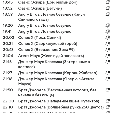
18:45
Оазис Оскара (Дом, милый дом)
18:52
Оазис Оскара (Бегуны)
18:59
Angry Birds: Летнее безумие (Канун
Свинового года)
19:20
Angry Birds: Летнее безумие
19:41
Angry Birds: Летнее безумие
20:02
Соник Х (Пока, Соник!)
20:21
Соник Х (Сверхзвуковой герой)
20:43
Соник Х (Вторжение: Зона 99)
21:04
Агент Маус (Живи и дай поплакать)
21:16
Дэнжер Маус Классика (Затерянные в
космосе)
21:27
Дэнжер Маус Классика (Король Жабстер)
21:38
Дэнжер Маус Классика (Я верю в Агента
Мауса)
21:50
Брат Джорела (Бесконечная история, без
начала и без конца)
22:00
Брат Джорела (Нападение вшей-мутантов)
22:10
Брат Джорела (Волшебная ручка 250 цветов)