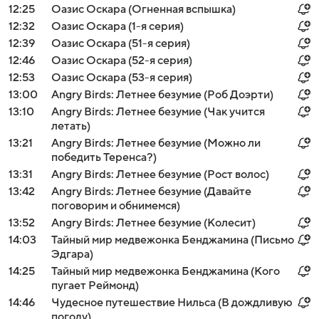
12:25
Оазис Оскара (Огненная вспышка)
12:32
Оазис Оскара (1-я серия)
12:39
Оазис Оскара (51-я серия)
12:46
Оазис Оскара (52-я серия)
12:53
Оазис Оскара (53-я серия)
13:00
Angry Birds: Летнее безумие (Роб Доэрти)
13:10
Angry Birds: Летнее безумие (Чак учится
летать)
13:21
Angry Birds: Летнее безумие (Можно ли
победить Теренса?)
13:31
Angry Birds: Летнее безумие (Рост волос)
13:42
Angry Birds: Летнее безумие (Давайте
поговорим и обнимемся)
13:52
Angry Birds: Летнее безумие (Колесит)
14:03
Тайный мир медвежонка Бенджамина (Письмо
Эдгара)
14:25
Тайный мир медвежонка Бенджамина (Кого
пугает Реймонд)
14:46
Чудесное путешествие Нильса (В дождливую
погоду)