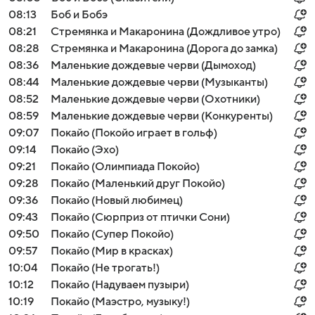
08:13
Боб и Бобэ
08:21
Стремянка и Макаронина (Дождливое утро)
08:28
Стремянка и Макаронина (Дорога до замка)
08:36
Маленькие дождевые черви (Дымоход)
08:44
Маленькие дождевые черви (Музыканты)
08:52
Маленькие дождевые черви (Охотники)
08:59
Маленькие дождевые черви (Конкуренты)
09:07
Покайо (Покойо играет в гольф)
09:14
Покайо (Эхо)
09:21
Покайо (Олимпиада Покойо)
09:28
Покайо (Маленький друг Покойо)
09:36
Покайо (Новый любимец)
09:43
Покайо (Сюрприз от птички Сони)
09:50
Покайо (Супер Покойо)
09:57
Покайо (Мир в красках)
10:04
Покайо (Не трогать!)
10:12
Покайо (Надуваем пузыри)
10:19
Покайо (Маэстро, музыку!)