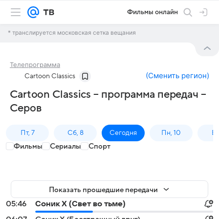
Фильмы онлайн
* транслируется московская сетка вещания
Телепрограмма
(
Сменить регион
)
Cartoon Classics
Cartoon Classics – программа передач –
Серов
Пт, 7
Сб, 8
Сегодня
Пн, 10
Вт,
Фильмы
Сериалы
Спорт
Показать прошедшие передачи
05:46
Соник Х (Свет во тьме)