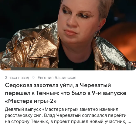
3 часа назад
Евгения Башинская
Седокова захотела уйти, а Череватый
перешел к Темным: что было в 9-м выпуске
«Мастера игры-2»
Девятый выпуск «Мастера игры» заметно изменил
расстановку сил. Влад Череватый согласился перейти
на сторону Темных, в проект пришел новый участник, а
Курбан Омаров и Анна Седокова оказались под таким
давлением.