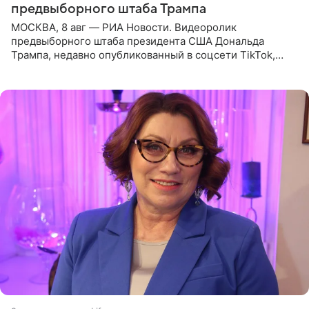
предвыборного штаба Трампа
МОСКВА, 8 авг — РИА Новости. Видеоролик
предвыборного штаба президента США Дональда
Трампа, недавно опубликованный в соцсети TikTok,
остался без звуковой дорожки в виде песни August
(«Август») американской