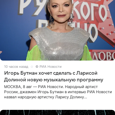
10 часов назад
© РИА Новости
Игорь Бутман хочет сделать с Ларисой
Долиной новую музыкальную программу
МОСКВА, 8 авг — РИА Новости. Народный артист
России, джазмен Игорь Бутман в интервью РИА Новости
назвал народную артистку Ларису Долину
великолепной певицей и рассказал о желании сделать с
ней новую совместную