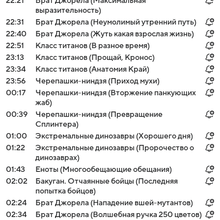
22:21
Брат Джорела (Максимальная
выразительность)
22:31
Брат Джорела (Неумолимый утренний путь)
22:40
Брат Джорела (Жуть какая взрослая жизнь)
22:51
Класс титанов (В разное время)
23:13
Класс титанов (Прощай, Кронос)
23:34
Класс титанов (Анатомия Край)
23:56
Черепашки-ниндзя (Приход мухи)
00:17
Черепашки-ниндзя (Вторжение панкующих
жаб)
00:39
Черепашки-ниндзя (Превращение
Сплинтера)
01:00
Экстремальные динозавры (Хорошего дня)
01:22
Экстремальные динозавры (Пророчество о
динозаврах)
01:43
Еноты (Многообещающие обещания)
02:02
Бакуган. Отчаянные бойцы (Последняя
попытка бойцов)
02:24
Брат Джорела (Нападение вшей-мутантов)
02:34
Брат Джорела (Волшебная ручка 250 цветов)