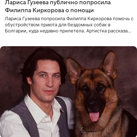
Лариса Гузеева публично попросила
Филиппа Киркорова о помощи
Лариса Гузеева попросила Филиппа Киркорова помочь с
обустройством приюта для бездомных собак в
Болгарии, куда недавно прилетела. Артистка рассказала
о местных волонтерах, которые временно забирают
животных к