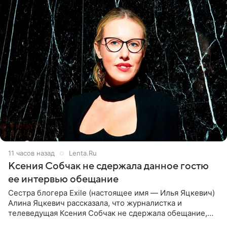
11 часов назад
Lenta.Ru
Ксения Собчак не сдержала данное гостю
ее интервью обещание
Сестра блогера Exile (настоящее имя — Илья Яцкевич)
Алина Яцкевич рассказала, что журналистка и
телеведущая Ксения Собчак не сдержала обещание,
которое дала ему во время интервью с ним. Об этом она