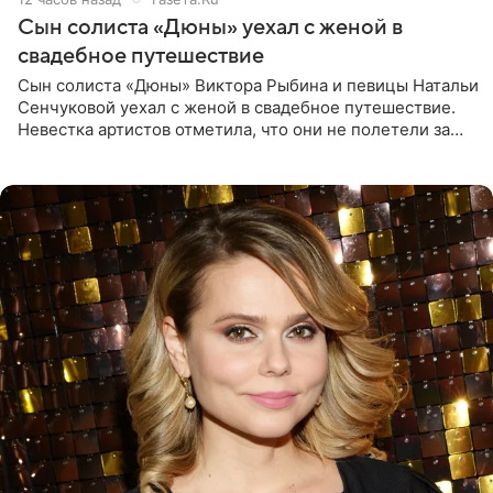
Сын солиста «Дюны» уехал с женой в
свадебное путешествие
Сын солиста «Дюны» Виктора Рыбина и певицы Натальи
Сенчуковой уехал с женой в свадебное путешествие.
Невестка артистов отметила, что они не полетели за
границу, а выбрали для отдыха эко-комплекс в
Калужской