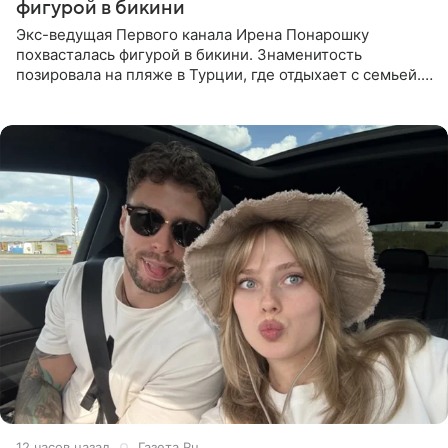
фигурой в бикини
Экс-ведущая Первого канала Ирена Понарошку
похвасталась фигурой в бикини. Знаменитость
позировала на пляже в Турции, где отдыхает с семьей.
Она поделилась кадрами с отдыха в Instagram (владелец
компания Meta
12 часов назад
Газета.Ru