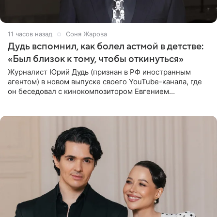
11 часов назад
Соня Жарова
Дудь вспомнил, как болел астмой в детстве:
«Был близок к тому, чтобы откинуться»
Журналист Юрий Дудь (признан в РФ иностранным
агентом) в новом выпуске своего YouTube-канала, где
он беседовал с кинокомпозитором Евгением
Гальпериным, поделился личной историей о борьбе с
бронхиальной астмой в