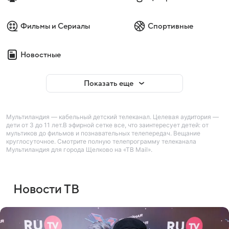
Фильмы и Сериалы
Спортивные
Новостные
Показать еще
Мультиландия — кабельный детский телеканал. Целевая аудитория —
дети от 3 до 11 лет.В эфирной сетке все, что заинтересует детей: от
мультиков до фильмов и познавательных телепередач. Вещание
круглосуточное. Смотрите полную телепрограмму телеканала
Мультиландия для города Щелково на «ТВ Mail».
Новости ТВ