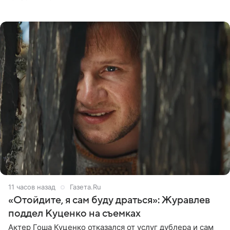
общения с аудиторией один из пользователей
признался, что раньше судил о
11 часов назад
Газета.Ru
«Отойдите, я сам буду драться»: Журавлев
поддел Куценко на съемках
Актер Гоша Куценко отказался от услуг дублера и сам