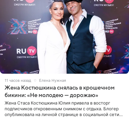
11 часов назад
Елена Нужная
Жена Костюшкина снялась в крошечном
бикини: «Не молодею — дорожаю»
Жена Стаса Костюшкина Юлия привела в восторг
подписчиков откровенным снимком с отдыха. Блогер
опубликовала на личной странице в социальной сети
фото в ярком бикини, позируя на пирсе во время отпуска
в Турции,