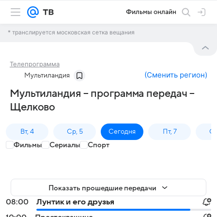
Фильмы онлайн
* транслируется московская сетка вещания
Телепрограмма
(
Сменить регион
)
Мультиландия
Мультиландия – программа передач –
Щелково
Вт, 4
Ср, 5
Сегодня
Пт, 7
Сб
Фильмы
Сериалы
Спорт
Показать прошедшие передачи
08:00
Лунтик и его друзья