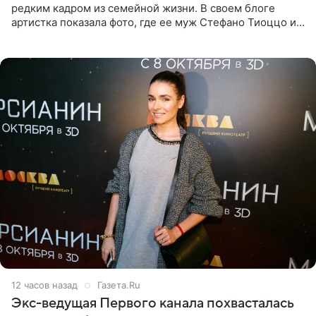
редким кадром из семейной жизни. В своем блоге
артистка показала фото, где ее муж Стефано Тиоццо и
их маленькая дочь спят рядом. На снимке отец и
малышка лежат в
12 часов назад
Газета.Ru
Экс-ведущая Первого канала похвасталась