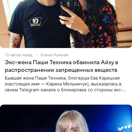
13 часов назад
Елена Нужная
Экс-жена Паши Техника обвинила Айзу в
распространении запрещенных веществ
Бывшая жена Паши Техника, блогерша Ева Карицкая
(настоящее имя — Карина Мельничук), высказалась в
своем Telegram-канале о блокировке со стороны экс-
супруги Гуфа Айзы-Лилуны Ай. Карицкая утверждает,
что ее