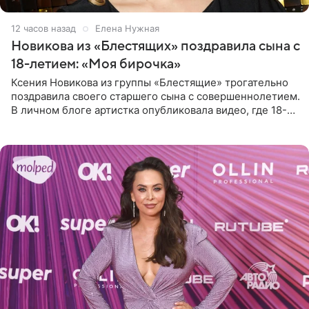
12 часов назад
Елена Нужная
Новикова из «Блестящих» поздравила сына с
18-летием: «Моя бирочка»
Ксения Новикова из группы «Блестящие» трогательно
поздравила своего старшего сына с совершеннолетием.
В личном блоге артистка опубликовала видео, где 18-
летний Мирон легко подхватил маму на руки и закружил
во