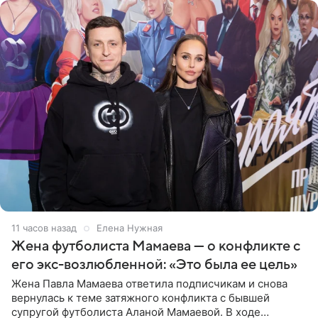
11 часов назад
Елена Нужная
Жена футболиста Мамаева — о конфликте с
его экс-возлюбленной: «Это была ее цель»
Жена Павла Мамаева ответила подписчикам и снова
вернулась к теме затяжного конфликта с бывшей
супругой футболиста Аланой Мамаевой. В ходе