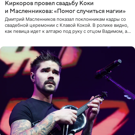
Киркоров провел свадьбу Коки
и Масленникова: «Помог случиться магии»
Дмитрий Масленников показал поклонникам кадры со
свадебной церемонии с Клавой Кокой. В ролике видно,
как певица идет к алтарю под руку с отцом Вадимом, а у
алтаря ее ждут жених и Филипп Киркоров. Именно