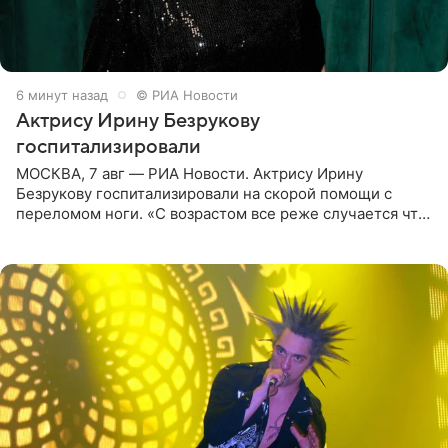
6 минут назад
© РИА Новости
Актрису Ирину Безрукову
госпитализировали
МОСКВА, 7 авг — РИА Новости. Актрису Ирину
Безрукову госпитализировали на скорой помощи с
переломом ноги. «С возрастом все реже случается что-
то впервые. Но у меня случилась необычная
“премьера”. Впервые в