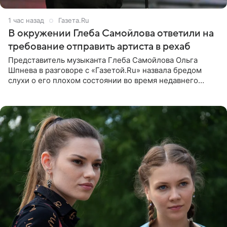
1 час назад
Газета.Ru
В окружении Глеба Самойлова ответили на
требование отправить артиста в рехаб
Представитель музыканта Глеба Самойлова Ольга
Шпнева в разговоре с «Газетой.Ru» назвала бредом
слухи о его плохом состоянии во время недавнего
концерта. Она заявила, что негативные комментарии
являются заказной