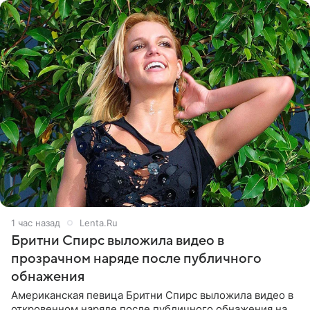
1 час назад
Lenta.Ru
Бритни Спирс выложила видео в
прозрачном наряде после публичного
обнажения
Американская певица Бритни Спирс выложила видео в
откровенном наряде после публичного обнажения на