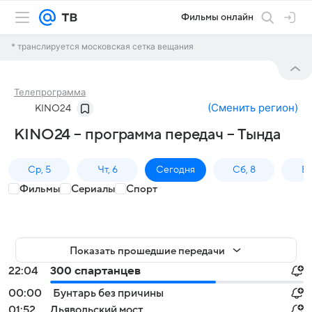
Фильмы онлайн
* транслируется московская сетка вещания
Телепрограмма
(
Сменить регион
)
KINO24
KINO24 – программа передач – Тында
Ср, 5
Чт, 6
Сегодня
Сб, 8
Вс
Фильмы
Сериалы
Спорт
Показать прошедшие передачи
22:04
300 спартанцев
00:00
Бунтарь без причины
01:52
Дьявольский мост