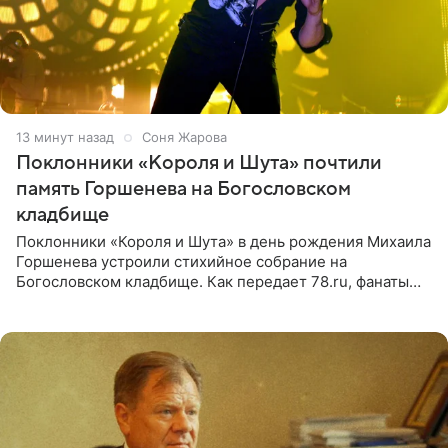
13 минут назад
Соня Жарова
Поклонники «Короля и Шута» почтили
память Горшенева на Богословском
кладбище
Поклонники «Короля и Шута» в день рождения Михаила
Горшенева устроили стихийное собрание на
Богословском кладбище. Как передает 78.ru, фанаты
пришли почтить память лидера коллектива, которому
сегодня могло бы