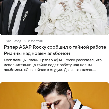
1 час назад
Известия
Рэпер A$AP Rocky сообщил о тайной работе
Рианны над новым альбомом
Муж певицы Рианны рэпер A$AP Rocky рассказал, что
исполнительница тайно ведет работу над новым
альбомом. «Она сейчас в студии. Да, я это сказал.
Прости, детка», — признался рэпер 5 августа в шоу The
Jason Lee