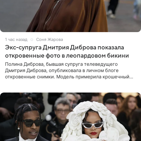
1 час назад
Соня Жарова
Экс-супруга Дмитрия Диброва показала
откровенные фото в леопардовом бикини
Полина Диброва, бывшая супруга телеведущего
Дмитрия Диброва, опубликовала в личном блоге
откровенные снимки. Модель примерила крошечный
бикини с леопардовым принтом и устроила фотосессию
в гардеробной. В