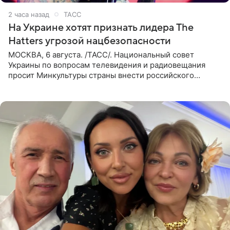
2 часа назад
ТАСС
На Украине хотят признать лидера The
Hatters угрозой нацбезопасности
МОСКВА, 6 августа. /ТАСС/. Национальный совет
Украины по вопросам телевидения и радиовещания
просит Минкультуры страны внести российского
музыканта, лидера группы The Hatters Юрия Музыченко
в список лиц,