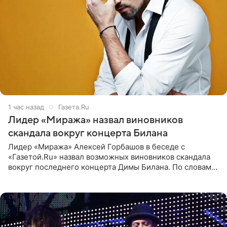
1 час назад
Газета.Ru
Лидер «Миража» назвал виновников
скандала вокруг концерта Билана
Лидер «Миража» Алексей Горбашов в беседе с
«Газетой.Ru» назвал возможных виновников скандала
вокруг последнего концерта Димы Билана. По словам
Горбашова, продумать нюансы сцены, не устроившей
зрителей, должны