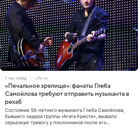
1 час назад
Life.ru
«Печальное зрелище»: фанаты Глеба
Самойлова требуют отправить музыканта в
рехаб
Состояние 56-летнего музыканта Глеба Самойлова,
бывшего лидера группы «Агата Кристи», вызвало
серьезную тревогу у поклонников после его
выступления в Москве. Пользователи соцсетей назвали
происходящее на сцене