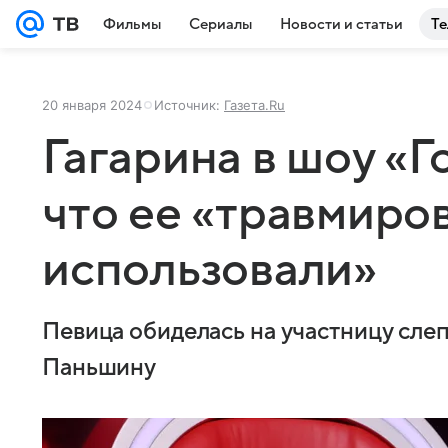
Фильмы
Сериалы
Новости и статьи
Те
20 января 2024
Источник:
Газета.Ru
Гагарина в шоу «Г
что ее «травмиро
использовали»
Певица обиделась на участницу сл
Паньшину