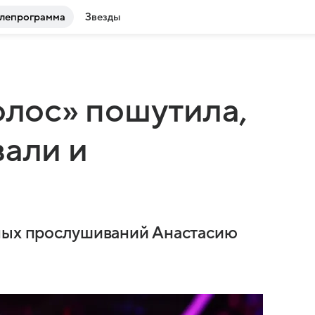
лепрограмма
Звезды
олос» пошутила,
вали и
епых прослушиваний Анастасию