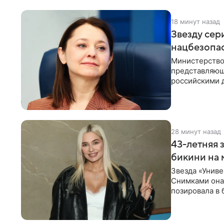
18 минут назад
Звезду сер
нацбезопас
Министерство
представляющ
российскими 
Рубцова, изве
28 минут назад
43-летняя 
бикини на 
Звезда «Униве
Снимками она 
позировала в
Рудова