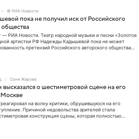
© РИА Новости
шевой пока не получил иск от Российского
 общества
г — РИА Новости. Театр народной музыки и песни «Золотое
дной артистки РФ Надежды Кадышевой пока не может
нованность претензий Российского авторского общества
д
Соня Жарова
 высказался о шестиметровой сцене на его
 Москве
реагировал на волну критики, обрушившуюся на его
тупление. Причиной недовольства зрителей стала
стиметровая конструкция сцены, которая полностью
ор артиста для