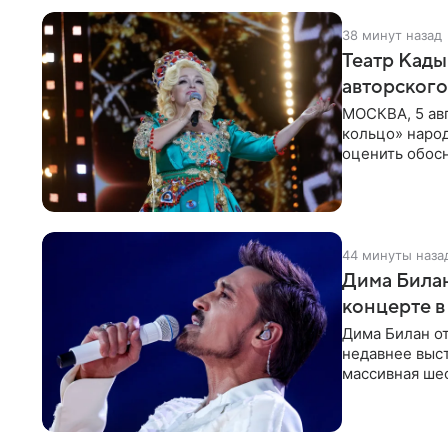
38 минут назад
Театр Кады
авторского
МОСКВА, 5 ав
кольцо» наро
оценить обос
по поводу
44 минуты наза
Дима Билан
концерте в
Дима Билан от
недавнее выс
массивная ше
перекрыла обз