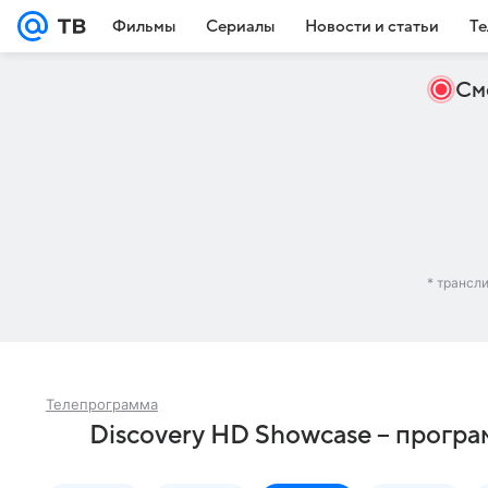
Фильмы
Сериалы
Новости и статьи
Те
См
* трансл
Телепрограмма
Discovery HD Showcase – програ