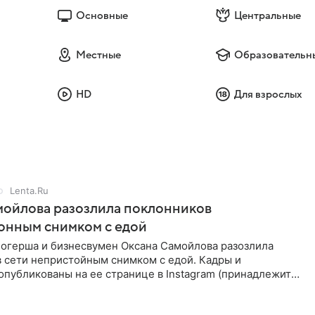
Основные
Центральные
Местные
Образовательн
HD
Для взрослых
Lenta.Ru
мойлова разозлила поклонников
онным снимком с едой
логерша и бизнесвумен Оксана Самойлова разозлила
в сети непристойным снимком с едой. Кадры и
публикованы на ее странице в Instagram (принадлежит
a, признанной