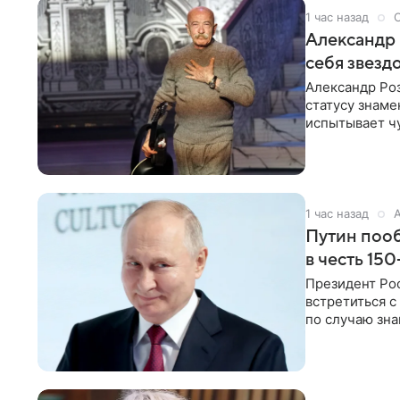
1 час назад
Александр 
себя звезд
Александр Ро
статусу знаме
испытывает чу
как‑то по пья
1 час назад
Путин пооб
в честь 15
Президент Ро
встретиться с
по случаю зна
В этом