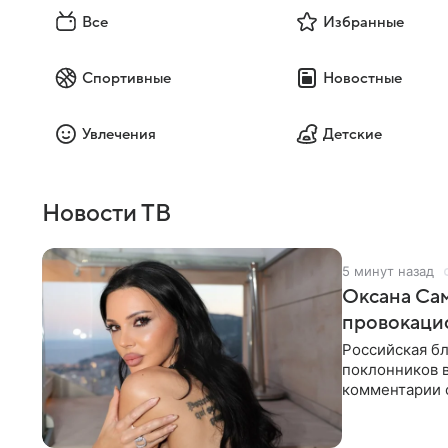
Все
Избранные
Спортивные
Новостные
Увлечения
Детские
Новости ТВ
5 минут назад
Оксана Са
провокаци
Российская б
поклонников 
комментарии о
компании Met