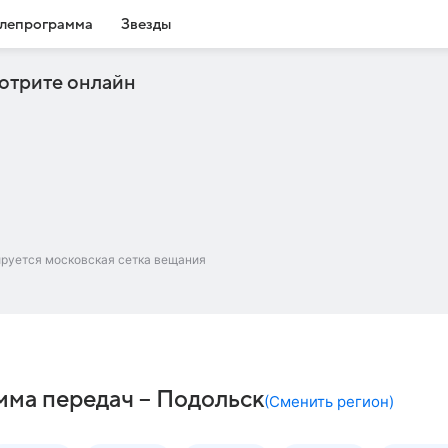
лепрограмма
Звезды
отрите онлайн
ируется московская сетка вещания
мма передач – Подольск
(
Сменить регион
)