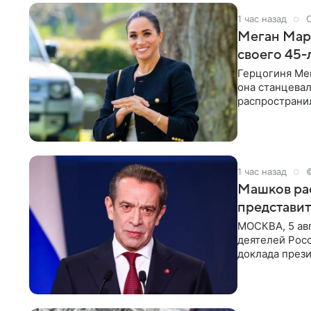
1 час назад
Меган Марк
своего 45-
Герцогиня Ме
она станцева
распространил
Монтесито им
1 час назад
Машков рас
представит
МОСКВА, 5 ав
деятелей Рос
доклада през
открытию нов