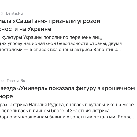
Lenta.Ru
иала «СашаТаня» признали угрозой
ности на Украине
 культуры Украины пополнило перечень лиц,
их угрозу национальной безопасности страны, двумя
деятелями — в список включены актриса Валентина
стная зрителям по
Газета.Ru
звезда «Универа» показала фигуру в крошечном
море
ра», актриса Наталья Рудова, снялась в купальнике на море.
поделилась в личном блоге. 43-летняя актриса
 бордовом крошечном бикини с золотыми деталями. Волосы