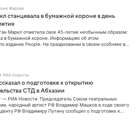
Соня Жарова
л станцевала в бумажной короне в день
летия
ган Маркл отметила свое 45-летие необычным образом:
ла в бумажной короне. Информацию об этом
о издание People. На праздновании в своем особняке в
енинница
© РИА Новости
сказал о подготовке к открытию
ельства СТД в Абхазии
г — РИА Новости. Председатель Союза театральных
сии, народный артист РФ Владимир Машков в ходе своего
иденту РФ Владимиру Путину сообщил о подготовке к
ого