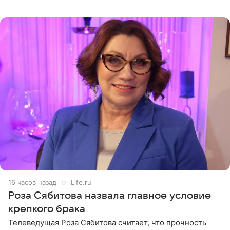
остался без звуковой дорожки в виде песни August
(«Август») американской
16 часов назад
Life.ru
Роза Сябитова назвала главное условие
крепкого брака
Телеведущая Роза Сябитова считает, что прочность