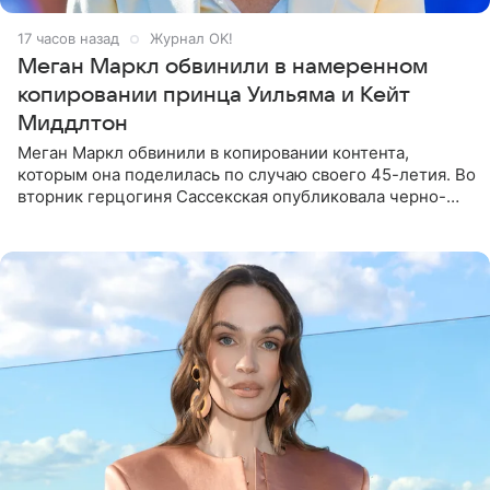
17 часов назад
Журнал OK!
Меган Маркл обвинили в намеренном
копировании принца Уильяма и Кейт
Миддлтон
Меган Маркл обвинили в копировании контента,
которым она поделилась по случаю своего 45-летия. Во
вторник герцогиня Сассекская опубликовала черно-
белую фотографию, на которой она прыгает в бассейн с
воздушными