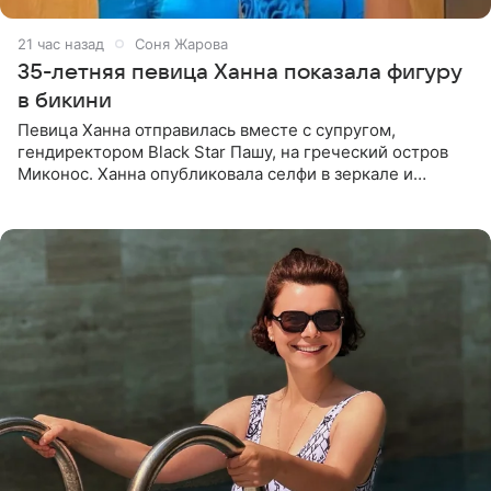
21 час назад
Соня Жарова
35-летняя певица Ханна показала фигуру
в бикини
Певица Ханна отправилась вместе с супругом,
гендиректором Black Star Пашу, на греческий остров
Миконос. Ханна опубликовала селфи в зеркале и
призналась, что сейчас особенно довольна собой. По
словам певицы, она