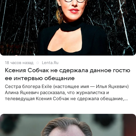
18 часов назад
Lenta.Ru
Ксения Собчак не сдержала данное гостю
ее интервью обещание
Сестра блогера Exile (настоящее имя — Илья Яцкевич)
Алина Яцкевич рассказала, что журналистка и
телеведущая Ксения Собчак не сдержала обещание,
которое дала ему во время интервью с ним. Об этом она
заявила в