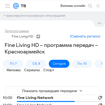
Фильмы онлайн
* транслируется московская сетка вещания
Телепрограмма
(
Сменить регион
)
Fine Living HD
Fine Living HD – программа передач –
Красноармейск
Пт, 7
Сб, 8
Сегодня
Пн, 10
Вт,
Фильмы
Сериалы
Спорт
Показать прошедшие передачи
10:00
Fine Living Network