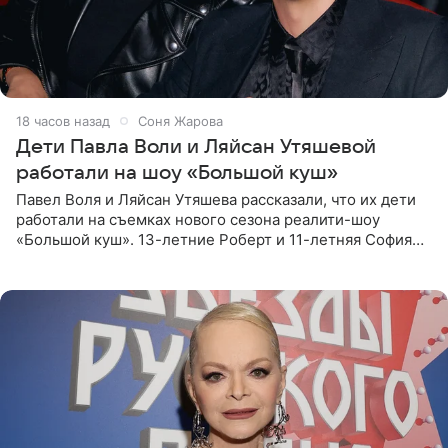
18 часов назад
Соня Жарова
Дети Павла Воли и Ляйсан Утяшевой
работали на шоу «Большой куш»
Павел Воля и Ляйсан Утяшева рассказали, что их дети
работали на съемках нового сезона реалити-шоу
«Большой куш». 13-летние Роберт и 11-летняя София
отправились вместе с родителями в Таиланд и успели
поработать