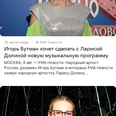
18 часов назад
© РИА Новости
Игорь Бутман хочет сделать с Ларисой
Долиной новую музыкальную программу
МОСКВА, 8 авг — РИА Новости. Народный артист
России, джазмен Игорь Бутман в интервью РИА Новости
назвал народную артистку Ларису Долину
великолепной певицей и рассказал о желании сделать с
ней новую совместную