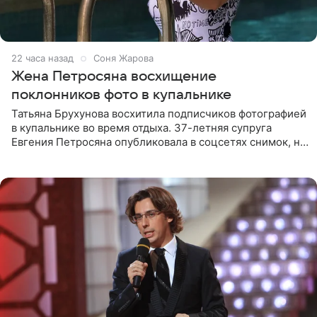
22 часа назад
Соня Жарова
Жена Петросяна восхищение
поклонников фото в купальнике
Татьяна Брухунова восхитила подписчиков фотографией
в купальнике во время отдыха. 37-летняя супруга
Евгения Петросяна опубликовала в соцсетях снимок, на
котором позирует у бассейна в белоснежном монокини
с