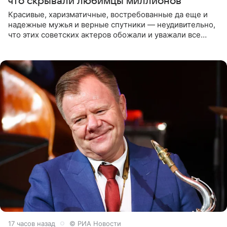
что скрывали любимцы миллионов
Красивые, харизматичные, востребованные да еще и
надежные мужья и верные спутники — неудивительно,
что этих советских актеров обожали и уважали все
женщины большой страны, и наверняка не раз ставили
их в
17 часов назад
© РИА Новости