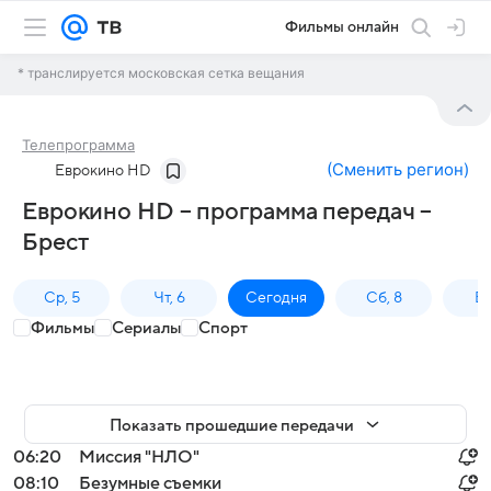
Фильмы онлайн
* транслируется московская сетка вещания
Телепрограмма
(
Сменить регион
)
Еврокино HD
Еврокино HD – программа передач –
Брест
Ср, 5
Чт, 6
Сегодня
Сб, 8
Вс
Фильмы
Сериалы
Спорт
Показать прошедшие передачи
06:20
Миссия "НЛО"
08:10
Безумные съемки