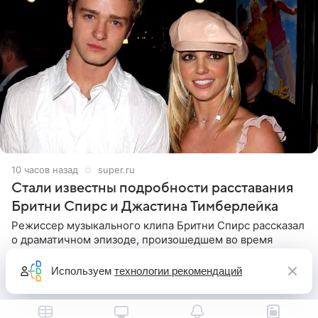
10 часов назад
super.ru
Стали известны подробности расставания
Бритни Спирс и Джастина Тимберлейка
Режиссер музыкального клипа Бритни Спирс рассказал
о драматичном эпизоде, произошедшем во время
съемок. Певица получила от Джастина Тимберлейка
сообщение о расставании прямо на площадке. По
Используем
технологии рекомендаций
словам постановщика,