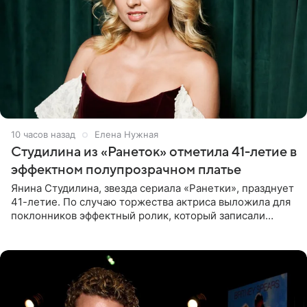
10 часов назад
Елена Нужная
Студилина из «Ранеток» отметила 41-летие в
эффектном полупрозрачном платье
Янина Студилина, звезда сериала «Ранетки», празднует
41-летие. По случаю торжества актриса выложила для
поклонников эффектный ролик, который записали
прошлой ночью. В кадре артистка предстала в
вечернем