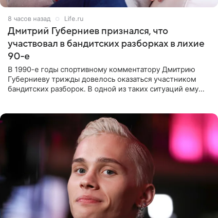
8 часов назад
Life.ru
Дмитрий Губерниев признался, что
участвовал в бандитских разборках в лихие
90-е
В 1990-е годы спортивному комментатору Дмитрию
Губерниеву трижды довелось оказаться участником
бандитских разборок. В одной из таких ситуаций ему
выдали тяжелый предмет и приказали вступить в драку,
однако он