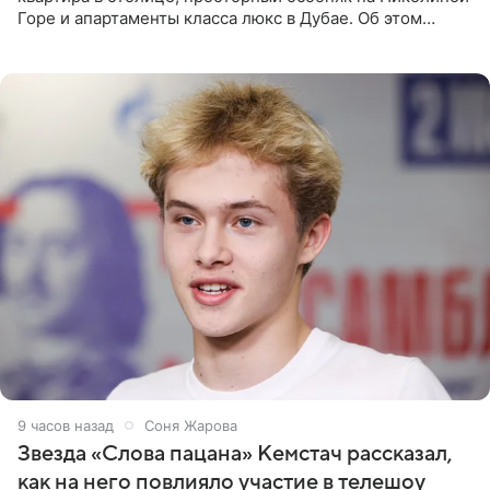
Горе и апартаменты класса люкс в Дубае. Об этом
сообщает Telegram-канал «Звездач» в рубрике «По
домам». По
9 часов назад
Соня Жарова
Звезда «Слова пацана» Кемстач рассказал,
как на него повлияло участие в телешоу