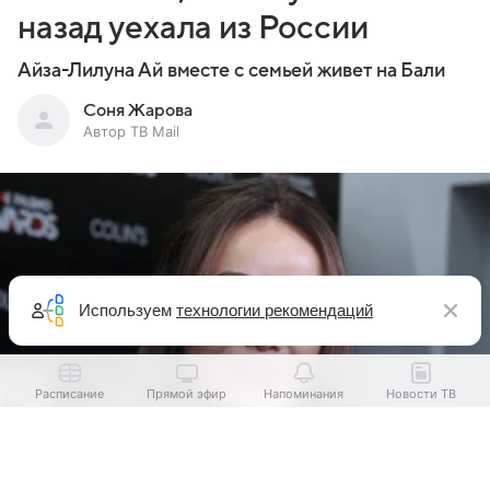
назад уехала из России
Айза-Лилуна Ай вместе с семьей живет на Бали
Соня Жарова
Автор ТВ Mail
Используем
технологии рекомендаций
Расписание
Прямой эфир
Напоминания
Новости ТВ
Выберите комментарий
Выберите комментарий
Выберите комментарий