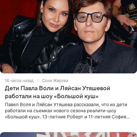
16 часов назад
Соня Жарова
Дети Павла Воли и Ляйсан Утяшевой
работали на шоу «Большой куш»
Павел Воля и Ляйсан Утяшева рассказали, что их дети
работали на съемках нового сезона реалити-шоу
«Большой куш». 13-летние Роберт и 11-летняя София
отправились вместе с родителями в Таиланд и успели
поработать