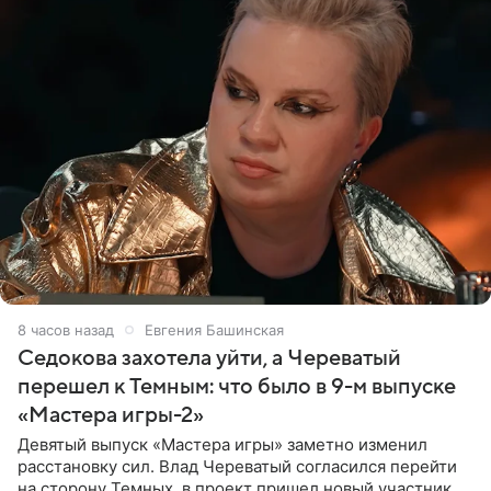
8 часов назад
Евгения Башинская
Седокова захотела уйти, а Череватый
перешел к Темным: что было в 9-м выпуске
«Мастера игры-2»
Девятый выпуск «Мастера игры» заметно изменил
расстановку сил. Влад Череватый согласился перейти
на сторону Темных, в проект пришел новый участник, а