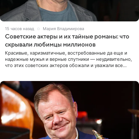
15 часов назад
Мария Владимирова
Советские актеры и их тайные романы: что
скрывали любимцы миллионов
Красивые, харизматичные, востребованные да еще и
надежные мужья и верные спутники — неудивительно,
что этих советских актеров обожали и уважали все
женщины большой страны, и наверняка не раз ставили
их в