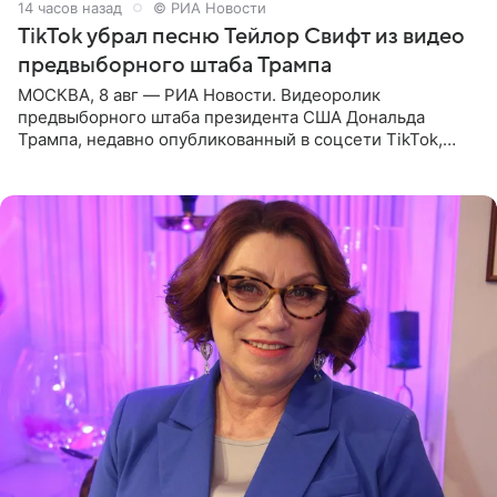
14 часов назад
© РИА Новости
TikTok убрал песню Тейлор Свифт из видео
предвыборного штаба Трампа
МОСКВА, 8 авг — РИА Новости. Видеоролик
предвыборного штаба президента США Дональда
Трампа, недавно опубликованный в соцсети TikTok,
остался без звуковой дорожки в виде песни August
(«Август») американской