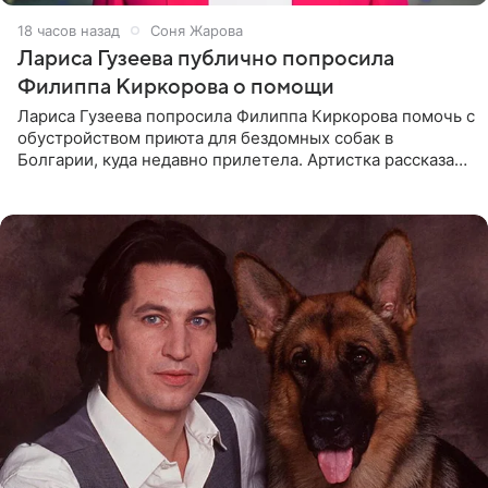
18 часов назад
Соня Жарова
Лариса Гузеева публично попросила
Филиппа Киркорова о помощи
Лариса Гузеева попросила Филиппа Киркорова помочь с
обустройством приюта для бездомных собак в
Болгарии, куда недавно прилетела. Артистка рассказала
о местных волонтерах, которые временно забирают
животных к