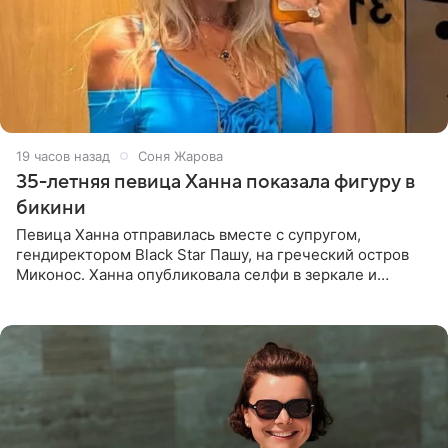
19 часов назад
Соня Жарова
35-летняя певица Ханна показала фигуру в
бикини
Певица Ханна отправилась вместе с супругом,
гендиректором Black Star Пашу, на греческий остров
Миконос. Ханна опубликовала селфи в зеркале и
призналась, что сейчас особенно довольна собой. По
словам певицы, она