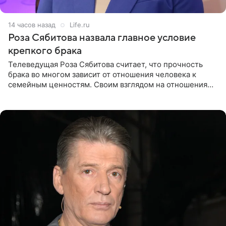
14 часов назад
Life.ru
Роза Сябитова назвала главное условие
крепкого брака
Телеведущая Роза Сябитова считает, что прочность
брака во многом зависит от отношения человека к
семейным ценностям. Своим взглядом на отношения
телеведущая поделилась с корреспондентом Пятого
канала на