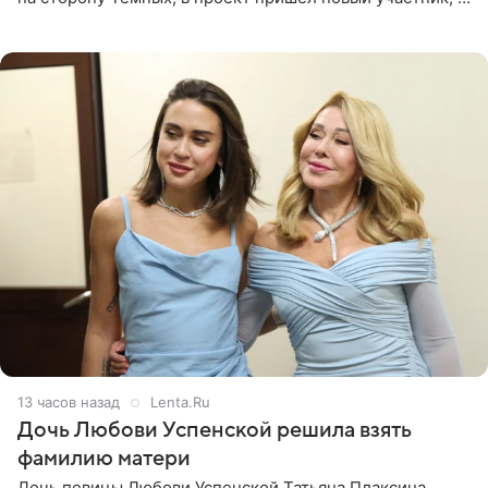
Курбан Омаров и Анна Седокова оказались под таким
давлением.
13 часов назад
Lenta.Ru
Дочь Любови Успенской решила взять
фамилию матери
Дочь певицы Любови Успенской Татьяна Плаксина