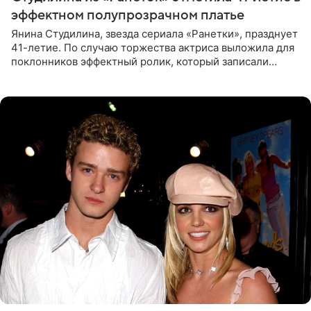
эффектном полупрозрачном платье
Янина Студилина, звезда сериала «Ранетки», празднует
41-летие. По случаю торжества актриса выложила для
поклонников эффектный ролик, который записали
прошлой ночью. В кадре артистка предстала в
вечернем