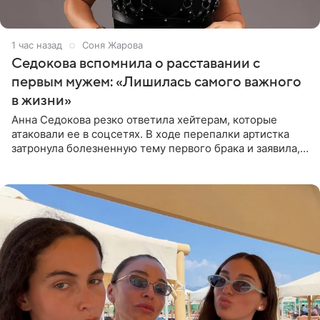
1 час назад
Соня Жарова
Седокова вспомнила о расставании с
первым мужем: «Лишилась самого важного
в жизни»
Анна Седокова резко ответила хейтерам, которые
атаковали ее в соцсетях. В ходе перепалки артистка
затронула болезненную тему первого брака и заявила,
что чужие судьбы — не ее зона ответственности. От
Валентина