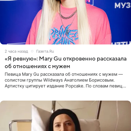
2 часа назад
Газета.Ru
«Я ревную»: Mary Gu откровенно рассказала
об отношениях с мужем
Певица Mary Gu рассказала об отношениях с мужем —
солистом группы Wildways Анатолием Борисовым.
Артистку цитирует издание Popcake. По словам певицы,
залог любви — это принять недостатки другого
человека. Также