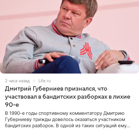
2 часа назад
Life.ru
Дмитрий Губерниев признался, что
участвовал в бандитских разборках в лихие
90-е
В 1990-е годы спортивному комментатору Дмитрию
Губерниеву трижды довелось оказаться участником
бандитских разборок. В одной из таких ситуаций ему
выдали тяжелый предмет и приказали вступить в драку,
однако он