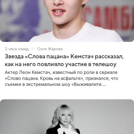
3 часа назад
Соня Жарова
Звезда «Слова пацана» Кемстач рассказал,
как на него повлияло участие в телешоу
Актер Леон Кемстач, известный по роли в сериале
«Слово пацана. Кровь на асфальте», признался, что
съемки в экстремальном шоу «Выживалити.
Наследники» кардинально повлияли на его образ жизни.
Подробностями он