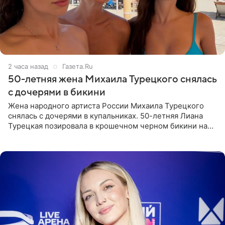
2 часа назад
Газета.Ru
50-летняя жена Михаила Турецкого снялась
с дочерями в бикини
Жена народного артиста России Михаила Турецкого
снялась с дочерями в купальниках. 50-летняя Лиана
Турецкая позировала в крошечном черном бикини на
пляже в Италии. Ее старшая дочь Сарина для отдыха
выбрала бандо