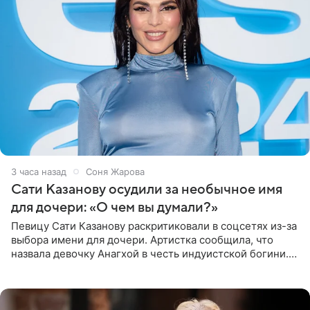
3 часа назад
Соня Жарова
Сати Казанову осудили за необычное имя
для дочери: «О чем вы думали?»
Певицу Сати Казанову раскритиковали в соцсетях из-за
выбора имени для дочери. Артистка сообщила, что
назвала девочку Анагхой в честь индуистской богини.
При этом исполнительница скрывала это имя от
поклонников