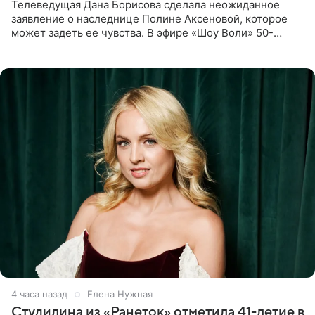
Телеведущая Дана Борисова сделала неожиданное
заявление о наследнице Полине Аксеновой, которое
может задеть ее чувства. В эфире «Шоу Воли» 50-
летняя знаменитость откровенно призналась, что не
считает свою дочь
4 часа назад
Елена Нужная
Студилина из «Ранеток» отметила 41-летие в